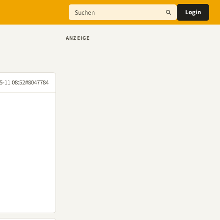
Login
ANZEIGE
5-11 08:52
#8047784