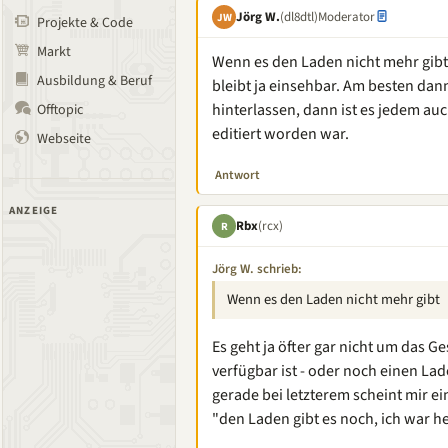
Jörg W.
(dl8dtl)
Moderator
JW
Projekte & Code
Markt
Wenn es den Laden nicht mehr gibt, 
Ausbildung & Beruf
bleibt ja einsehbar. Am besten da
hinterlassen, dann ist es jedem au
Offtopic
editiert worden war.
Webseite
Antwort
ANZEIGE
Rbx
(rcx)
R
Jörg W. schrieb:
Wenn es den Laden nicht mehr gibt
Es geht ja öfter gar nicht um das G
verfügbar ist - oder noch einen 
gerade bei letzterem scheint mir e
"den Laden gibt es noch, ich war h