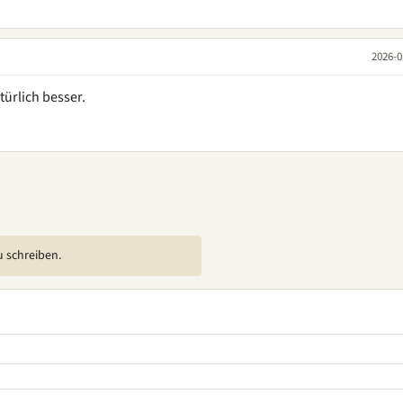
2026-0
türlich besser.
u schreiben.