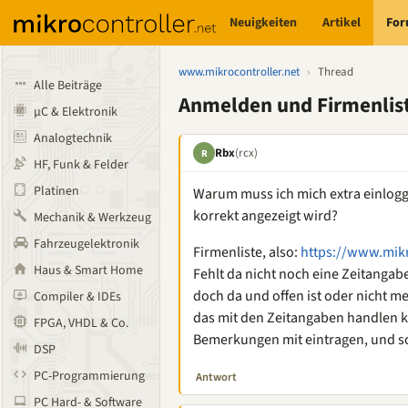
Neuigkeiten
Artikel
Fo
www.mikrocontroller.net
›
Thread
Alle Beiträge
Anmelden und Firmenlis
µC & Elektronik
Analogtechnik
Rbx
(rcx)
R
HF, Funk & Felder
Platinen
Warum muss ich mich extra einlogg
korrekt angezeigt wird?
Mechanik & Werkzeug
Fahrzeugelektronik
Firmenliste, also:
https://www.mikr
Haus & Smart Home
Fehlt da nicht noch eine Zeitangab
doch da und offen ist oder nicht me
Compiler & IDEs
das mit den Zeitangaben handlen ka
FPGA, VHDL & Co.
Bemerkungen mit eintragen, und so
DSP
PC-Programmierung
Antwort
PC Hard- & Software