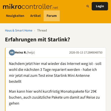
Login
Neuigkeiten
Artikel
Forum
Haus & Smart Home
›
Thread
Erfahrungen mit Starlink?
Heinz R.
(heijz)
2026-05-13 17:28
#8048750
HR
Nachdem jetzt hier mal wieder das Internet weg ist - soll
wohl die nächsten 3 Tage repariert werden - habe ich
mir jetzt mal zum Test eine Starlink Mini Antenne
bestellt
Man kann hier wohl kurzfristig Monatspakete für 29€
buchen, auch zusätzliche Pakete um damit auf Reise zu
gehen