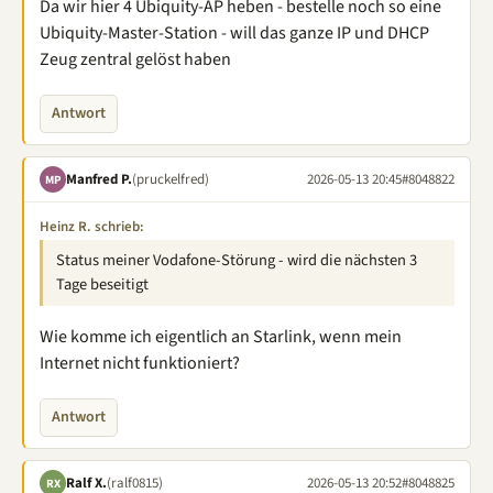
Da wir hier 4 Ubiquity-AP heben - bestelle noch so eine
Ubiquity-Master-Station - will das ganze IP und DHCP
Zeug zentral gelöst haben
Antwort
Manfred P.
(pruckelfred)
2026-05-13 20:45
#8048822
MP
Heinz R. schrieb:
Status meiner Vodafone-Störung - wird die nächsten 3
Tage beseitigt
Wie komme ich eigentlich an Starlink, wenn mein
Internet nicht funktioniert?
Antwort
Ralf X.
(ralf0815)
2026-05-13 20:52
#8048825
RX