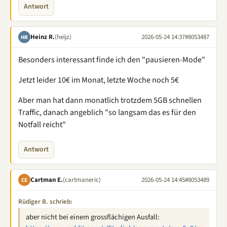
Antwort
Heinz R.
(heijz)
2026-05-24 14:37
#8053487
HR
Besonders interessant finde ich den "pausieren-Mode"
Jetzt leider 10€ im Monat, letzte Woche noch 5€
Aber man hat dann monatlich trotzdem 5GB schnellen
Traffic, danach angeblich "so langsam das es für den
Notfall reicht"
Antwort
Cartman E.
(cartmaneric)
2026-05-24 14:45
#8053489
CE
Rüdiger B. schrieb:
aber nicht bei einem grossflächigen Ausfall: