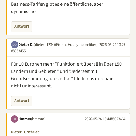
Business-Tarifen gibt es eine öffentliche, aber
dynamische.
Antwort
Dieter D.
(dieter_1234)
(Firma: Hobbytheoretiker)
2026-05-24 13:27
DD
#8053455
Für 10 Euronen mehr "Funktioniert überall in über 150
Ländern und Gebieten" und "Jederzeit mit
Grundverbindung pausierbar" bleibt das durchaus
nicht uninteressant.
Antwort
Hmmm
(hmmm)
2026-05-24 13:44
#8053464
H
Dieter D. schrieb: