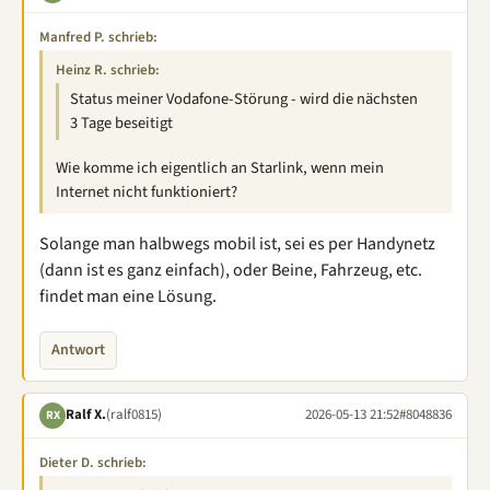
Manfred P. schrieb:
Heinz R. schrieb:
Status meiner Vodafone-Störung - wird die nächsten
3 Tage beseitigt
Wie komme ich eigentlich an Starlink, wenn mein
Internet nicht funktioniert?
Solange man halbwegs mobil ist, sei es per Handynetz
(dann ist es ganz einfach), oder Beine, Fahrzeug, etc.
findet man eine Lösung.
Antwort
Ralf X.
(ralf0815)
2026-05-13 21:52
#8048836
RX
Dieter D. schrieb: