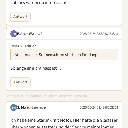
Latency wären da interessant.
Antwort
Rainer W.
(rawi)
2026-05-24 08:30
#8053343
RW
Heinz R. schrieb:
Nicht mal der Sonnenschirm stört den Empfang
Solange er nicht nass ist ...
Antwort
Beitrag #8053350 wurde von einem Moderator gelöscht.
S. M.
(lichtmensch)
2026-05-24 08:43
#8053353
SM
Ich habe eine Starlink mit Motor. Hier hatte die Glasfaser
über wochen aussetzer und der Service meinte immer