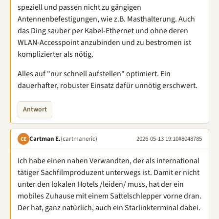
speziell und passen nicht zu gängigen
Antennenbefestigungen, wie z.B. Masthalterung. Auch
das Ding sauber per Kabel-Ethernet und ohne deren
WLAN-Accesspoint anzubinden und zu bestromen ist
komplizierter als nötig.
Alles auf "nur schnell aufstellen" optimiert. Ein
dauerhafter, robuster Einsatz dafür unnötig erschwert.
Antwort
Cartman E.
(cartmaneric)
2026-05-13 19:10
#8048785
CE
Ich habe einen nahen Verwandten, der als international
tätiger Sachfilmproduzent unterwegs ist. Damit er nicht
unter den lokalen Hotels /leiden/ muss, hat der ein
mobiles Zuhause mit einem Sattelschlepper vorne dran.
Der hat, ganz natürlich, auch ein Starlinkterminal dabei.