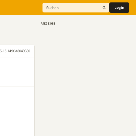
Login
ANZEIGE
5-15 14:06
#8049380