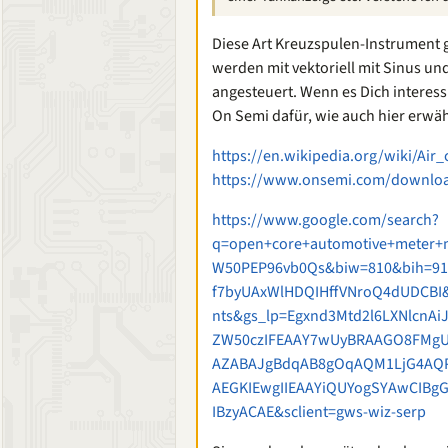
Diese Art Kreuzspulen-Instrument 
werden mit vektoriell mit Sinus u
angesteuert. Wenn es Dich interessi
On Semi dafür, wie auch hier erwä
https://en.wikipedia.org/wiki/Air
https://www.onsemi.com/download
https://www.google.com/search?
q=open+core+automotive+meter+m
W50PEP96vb0Qs&biw=810&bih=91
f7byUAxWlHDQIHffVNroQ4dUDCBI
nts&gs_lp=Egxnd3Mtd2l6LXNlcnA
ZW50czIFEAAY7wUyBRAAGO8FMgU
AZABAJgBdqAB8gOqAQM1LjG4AQP
AEGKIEwgIIEAAYiQUYogSYAwCIBg
IBzyACAE&sclient=gws-wiz-serp