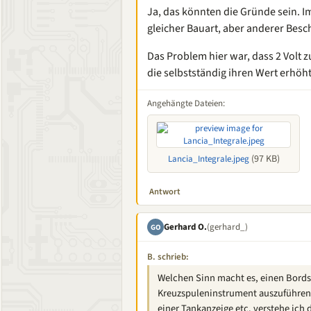
Ja, das könnten die Gründe sein. I
gleicher Bauart, aber anderer Besc
Das Problem hier war, dass 2 Volt 
die selbstständig ihren Wert erhöht
Angehängte Dateien:
(97 KB)
Lancia_Integrale.jpeg
Antwort
Gerhard O.
(gerhard_)
GO
B. schrieb:
Welchen Sinn macht es, einen Bords
Kreuzspuleninstrument auszuführen? 
einer Tankanzeige etc. verstehe ich 