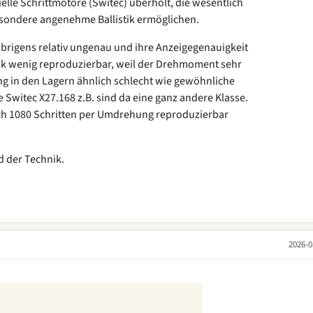
elle Schrittmotore (Switec) überholt, die wesentlich
sondere angenehme Ballistik ermöglichen.
brigens relativ ungenau und ihre Anzeigegenauigkeit
ik wenig reproduzierbar, weil der Drehmoment sehr
ung in den Lagern ähnlich schlecht wie gewöhnliche
 Switec X27.168 z.B. sind da eine ganz andere Klasse.
sch 1080 Schritten per Umdrehung reproduzierbar
d der Technik.
2026-0