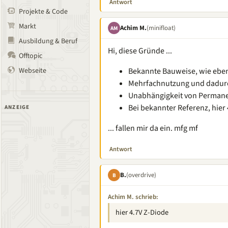
Antwort
Projekte & Code
Markt
Achim M.
(minifloat)
AM
Ausbildung & Beruf
Hi, diese Gründe ...
Offtopic
Webseite
Bekannte Bauweise, wie ebe
Mehrfachnutzung und dadurc
Unabhängigkeit von Permane
Bei bekannter Referenz, hier
ANZEIGE
... fallen mir da ein. mfg mf
Antwort
B.
(overdrive)
B
Achim M. schrieb:
hier 4.7V Z-Diode