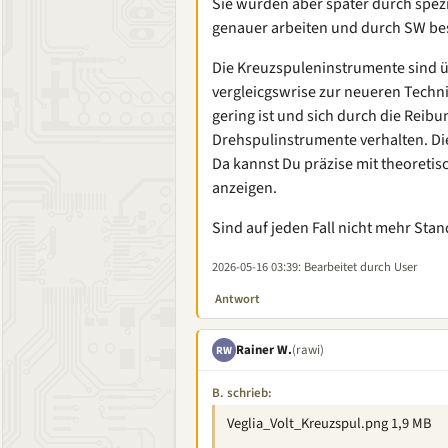
Sie wurden aber später durch spezi
genauer arbeiten und durch SW be
Die Kreuzspuleninstrumente sind ü
vergleicgswrise zur neueren Techn
gering ist und sich durch die Reib
Drehspulinstrumente verhalten. Die
Da kannst Du präzise mit theoreti
anzeigen.
Sind auf jeden Fall nicht mehr Stan
2026-05-16 03:39
: Bearbeitet durch User
Antwort
Rainer W.
(rawi)
RW
B. schrieb:
Veglia_Volt_Kreuzspul.png 1,9 MB