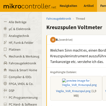
Neuigkeiten
Artikel
Fo
Fahrzeugelektronik
›
Thread
Alle Beiträge
Kreuzspulen Voltmeter
µC & Elektronik
Analogtechnik
B.
(overdrive)
B
HF, Funk & Felder
Platinen
Welchen Sinn macht es, einen Bor
Kreuzspuleninstrument auszuführen?
Mechanik & Werkzeug
Tankanzeige etc. verstehe ich das.
Fahrzeugelektronik
Haus & Smart Home
Angehängte Dateien:
Compiler & IDEs
FPGA, VHDL & Co.
DSP
(1,9
Veglia_Volt_Kreuzspul.png
MB)
PC-Programmierung
PC Hard- & Software