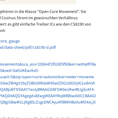
gehören in die Klasse "Open Core Movement". Sie
nd Cosinus Strom im gewünschten Verhältnus
ert: es gibt einfache Treiber ICs wie den CS8190 von
hnt:
_core_gauge
/data-sheet/pdf/cs8190-d.pdf
ovements&sca_esv=20bb4f1f028f3f90&ei=xeIHatfFBa
5&ved=0ahUKEwiXvO-
&uact=5&oq=open+core+automotive+meter+moveme
iJG9wZW4gY29yZSBhdXRvbW90aXZlIG1ldGVyIG1vdmVt
QABjvBTIFEAAY7wUyBRAAGO8FSM0eUKwIWJgXcAF4
IAQD4AQGYAgegAs8EwgIKEAAYRxjWBBiwA8ICCBAAGI
GQBgiSBwM1LjKgB5cZsgcDNC4yuAfIBMIHBzAuMS4xLjX