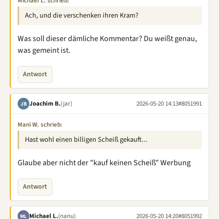
Michael L. schrieb:
Ach, und die verschenken ihren Kram?
Was soll dieser dämliche Kommentar? Du weißt genau,
was gemeint ist.
Antwort
Joachim B.
(jar)
2026-05-20 14:13
#8051991
JB
Mani W. schrieb:
Hast wohl einen billigen Scheiß gekauft...
Glaube aber nicht der "kauf keinen Scheiß" Werbung
Antwort
Michael L.
(nanu)
2026-05-20 14:20
#8051992
ML