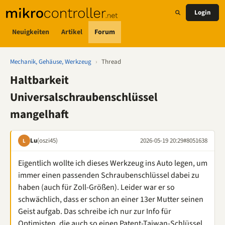
Login
Neuigkeiten
Artikel
Forum
Mechanik, Gehäuse, Werkzeug
›
Thread
Haltbarkeit
Universalschraubenschlüssel
mangelhaft
Lu
(oszi45)
2026-05-19 20:29
#8051638
L
Eigentlich wollte ich dieses Werkzeug ins Auto legen, um
immer einen passenden Schraubenschlüssel dabei zu
haben (auch für Zoll-Größen). Leider war er so
schwächlich, dass er schon an einer 13er Mutter seinen
Geist aufgab. Das schreibe ich nur zur Info für
Optimisten, die auch so einen Patent-Taiwan-Schlüssel