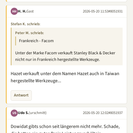
H. H.
Gast
2026-05-20 11:53
#8051931
HH
Stefan K. schrieb:
Peter M. schrieb:
Frankreich - Facom
Unter der Marke Facom verkauft Stanley Black & Decker
nicht nur in Frankreich hergestellte Werkzeuge.
Hazet verkauft unter dem Namen Hazet auch in Taiwan
hergestellte Werkzeuge...
Antwort
Udo S.
(urschmitt)
2026-05-20 12:02
#8051937
US
Dowidat gibts schon seit längerem nicht mehr. Schade,