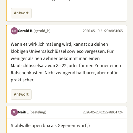
Antwort
Gerald B.
(gerald_b)
2026-05-19 21:20
#8051665
GB
Wenn es wirklich mal eng wird, kannst du deinen
klobigen Universalschlüssel sowieso vergessen. Für
weniger als nen Zehner bekommt man einen
Maulschlüsselsatz von 8 - 22, oder für nen Zehner einen
Ratschenkasten. Nicht zwingend haltbarer, aber dafür
praktischer.
Antwort
Maik ..
(basteling)
2026-05-20 02:22
#8051724
M.
Stahlwille open box als Gegenentwurf ;)