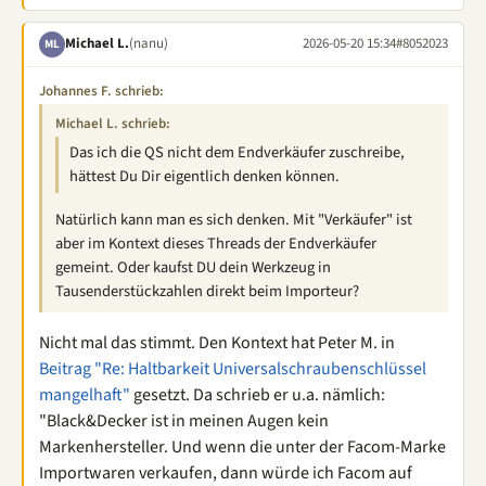
Michael L.
(nanu)
2026-05-20 15:34
#8052023
ML
Johannes F. schrieb:
Michael L. schrieb:
Das ich die QS nicht dem Endverkäufer zuschreibe,
hättest Du Dir eigentlich denken können.
Natürlich kann man es sich denken. Mit "Verkäufer" ist
aber im Kontext dieses Threads der Endverkäufer
gemeint. Oder kaufst DU dein Werkzeug in
Tausenderstückzahlen direkt beim Importeur?
Nicht mal das stimmt. Den Kontext hat Peter M. in
Beitrag "Re: Haltbarkeit Universalschraubenschlüssel
mangelhaft"
gesetzt. Da schrieb er u.a. nämlich:
"Black&Decker ist in meinen Augen kein
Markenhersteller. Und wenn die unter der Facom-Marke
Importwaren verkaufen, dann würde ich Facom auf