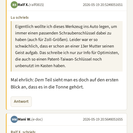
Ralf X.
(ralf0815)
2026-05-19 20:52
#8051651
RX
Lu schrieb:
Eigentlich wollte ich dieses Werkzeug ins Auto legen, um
immer einen passenden Schraubenschlüssel dabei zu
haben (auch für Zoll-Größen). Leider war er so
schwächlich, dass er schon an einer 13er Mutter seinen
Geist aufgab. Das schreibe ich nur zur Info für Optimisten,
die auch so einen Patent-Taiwan-Schlüssel noch
unbenutzt im Kasten haben.
Mal ehrlich:
Dem
Teil sieht man es doch auf den ersten
Blick an, dass es in die Tonne gehört.
Antwort
Mani W.
(e-doc)
2026-05-19 20:56
#8051655
MW
Ralf X. schrieb: