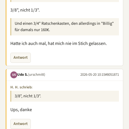
3/8", nicht 1/3".
Und einen 3/4" Ratschenkasten, den allerdings in "Billig"
für damals nur 160€.
Hatte ich auch mal, hat mich nie im Stich gelassen.
Antwort
Udo S.
(urschmitt)
2026-05-20 10:15
#8051871
US
H. H. schrieb:
3/8", nicht 1/3".
Ups, danke
Antwort