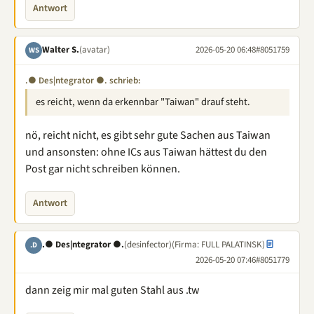
Antwort
Walter S.
(avatar)
2026-05-20 06:48
#8051759
WS
.● Des|ntegrator ●. schrieb:
es reicht, wenn da erkennbar "Taiwan" drauf steht.
nö, reicht nicht, es gibt sehr gute Sachen aus Taiwan
und ansonsten: ohne ICs aus Taiwan hättest du den
Post gar nicht schreiben können.
Antwort
.● Des|ntegrator ●.
(desinfector)
(Firma: FULL PALATINSK)
.D
2026-05-20 07:46
#8051779
dann zeig mir mal guten Stahl aus .tw