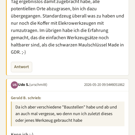
Tag ergebnislos damit zugebracht habe, alle
potentíellen Orte abzugrasen, bin ich dazu
übergegangen. Standardzeug überall was zu haben und
nur noch die Koffer mit Elekrowerkzeugen mit
rumzutragen. Im übrigen habe ich die Erfahrung
gemacht, das die einfachen Werkzeugsätze noch
haltbarer sind, als die schwarzen Maulschlüssel Made in
GDR. ;-)
Antwort
Udo S.
(urschmitt)
2026-05-20 09:54
#8051862
US
Gerald B. schrieb:
Da ich aber verschiedene "Baustellen" habe und ab und
an auch mal vergesse, wo denn nun ich zuletzt dieses
oder jenes Werkzeug gebraucht habe
Kenn ich :-)