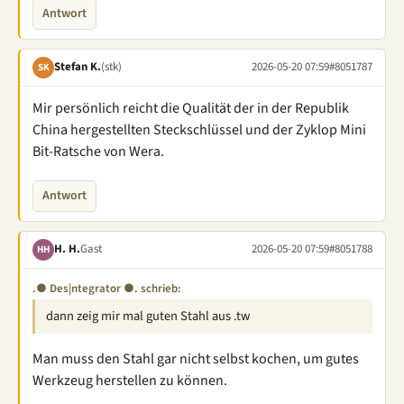
Antwort
Stefan K.
(stk)
2026-05-20 07:59
#8051787
SK
Mir persönlich reicht die Qualität der in der Republik
China hergestellten Steckschlüssel und der Zyklop Mini
Bit-Ratsche von Wera.
Antwort
H. H.
Gast
2026-05-20 07:59
#8051788
HH
.● Des|ntegrator ●. schrieb:
dann zeig mir mal guten Stahl aus .tw
Man muss den Stahl gar nicht selbst kochen, um gutes
Werkzeug herstellen zu können.