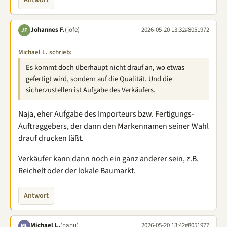
Johannes F.
(jofe)
2026-05-20 13:32
#8051972
JF
Michael L. schrieb:
Es kommt doch überhaupt nicht drauf an, wo etwas
gefertigt wird, sondern auf die Qualität. Und die
sicherzustellen ist Aufgabe des Verkäufers.
Naja, eher Aufgabe des Importeurs bzw. Fertigungs-
Auftraggebers, der dann den Markennamen seiner Wahl
drauf drucken läßt.
Verkäufer kann dann noch ein ganz anderer sein, z.B.
Reichelt oder der lokale Baumarkt.
Antwort
Michael L.
(nanu)
2026-05-20 13:42
#8051977
ML