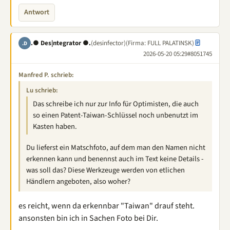
Antwort
.● Des|ntegrator ●.
(desinfector)
(Firma: FULL PALATINSK)
.D
2026-05-20 05:29
#8051745
Manfred P. schrieb:
Lu schrieb:
Das schreibe ich nur zur Info für Optimisten, die auch
so einen Patent-Taiwan-Schlüssel noch unbenutzt im
Kasten haben.
Du lieferst ein Matschfoto, auf dem man den Namen nicht
erkennen kann und benennst auch im Text keine Details -
was soll das? Diese Werkzeuge werden von etlichen
Händlern angeboten, also woher?
es reicht, wenn da erkennbar "Taiwan" drauf steht.
ansonsten bin ich in Sachen Foto bei Dir.