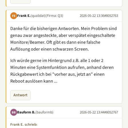
Frank E.
(qualidat)
(Firma: Q3)
2026-05-22 13:36
#8052763
FE
Danke für die bisherigen Antworten. Mein Problem sind
genau zwar angesteckte, aber verspätet eingeschaltete
Monitore/Beamer. Oft gibt es dann eine falsche
Auflösung oder einen schwarzen Screen.
Ich würde gerne im Hintergrund z.B. alle 1 oder 2
Minuten eine Systemfunktion aufrufen, anhand deren
Rückgabewert ich bei "vorher aus, jetzt an" einen
Reboot auslösen kann ...
Antwort
Bauform B.
(bauformb)
2026-05-22 13:44
#8052767
BB
Frank E. schrieb: