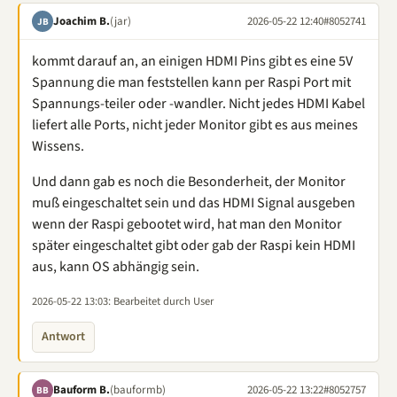
Joachim B.
(jar)
2026-05-22 12:40
#8052741
JB
kommt darauf an, an einigen HDMI Pins gibt es eine 5V
Spannung die man feststellen kann per Raspi Port mit
Spannungs-teiler oder -wandler. Nicht jedes HDMI Kabel
liefert alle Ports, nicht jeder Monitor gibt es aus meines
Wissens.
Und dann gab es noch die Besonderheit, der Monitor
muß eingeschaltet sein und das HDMI Signal ausgeben
wenn der Raspi gebootet wird, hat man den Monitor
später eingeschaltet gibt oder gab der Raspi kein HDMI
aus, kann OS abhängig sein.
2026-05-22 13:03
: Bearbeitet durch User
Antwort
Bauform B.
(bauformb)
2026-05-22 13:22
#8052757
BB