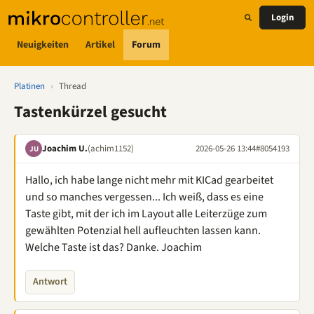
Login
Neuigkeiten
Artikel
Forum
Platinen
›
Thread
Tastenkürzel gesucht
Joachim U.
(achim1152)
2026-05-26 13:44
#8054193
JU
Hallo, ich habe lange nicht mehr mit KICad gearbeitet
und so manches vergessen... Ich weiß, dass es eine
Taste gibt, mit der ich im Layout alle Leiterzüge zum
gewählten Potenzial hell aufleuchten lassen kann.
Welche Taste ist das? Danke. Joachim
Antwort