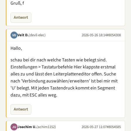
Gruß, f
Antwort
Veit D.
(devil-elec)
2026-05-26 18:14
#8054308
VD
Hallo,
schau bei dir nach welche Tasten wie belegt sind.
Einstellungen > Tastaturbefehle Hier klappste erstmal
alles zu und lässt den Leiterplatteneditor offen. Suche
nach 'Verbindung auswählen/erweitern' Ist bei mir mit
'U' belegt. Mit jeden Tastendruck kommt ein Segment
dazu, mit ESC alles weg.
Antwort
Joachim U.
(achim1152)
2026-05-27 11:07
#8054585
JU