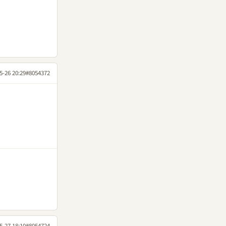
5-26 20:29
#8054372
5-27 18:10
#8054724