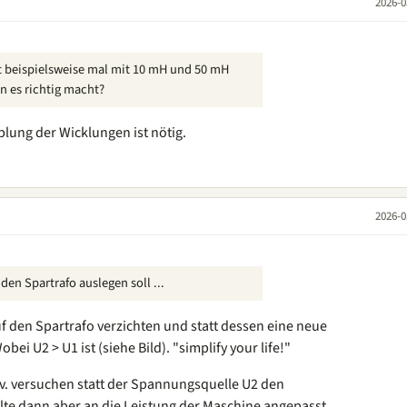
2026-0
t beispielsweise mal mit 10 mH und 50 mH
n es richtig macht?
plung der Wicklungen ist nötig.
2026-0
 den Spartrafo auslegen soll ...
uf den Spartrafo verzichten und statt dessen eine neue
ei U2 > U1 ist (siehe Bild). "simplify your life!"
v. versuchen statt der Spannungsquelle U2 den
ollte dann aber an die Leistung der Maschine angepasst