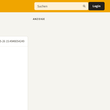
Login
ANZEIGE
5-26 15:49
#8054249