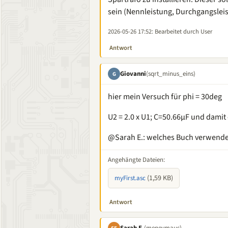
sein (Nennleistung, Durchgangsleis
2026-05-26 17:52
: Bearbeitet durch User
Antwort
Giovanni
(sqrt_minus_eins)
G
hier mein Versuch für phi = 30deg
U2 = 2.0 x U1; C=50.66µF und damit 
@Sarah E.: welches Buch verwende
Angehängte Dateien:
(1,59 KB)
myFirst.asc
Antwort
Sarah E.
(meneymaus)