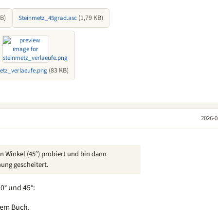
KB)
(1,79 KB)
Steinmetz_45grad.asc
(83 KB)
etz_verlaeufe.png
2026-0
 Winkel (45°) probiert und bin dann
ung gescheitert.
0° und 45°:
dem Buch.