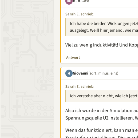
H. H.
Gast
HH
Sarah E. schrieb:
Ich habe die beiden Wicklungen jetz
ausgelegt. Weiß hier jemand, wie ma
Viel zu wenig Induktivität! Und Kop
Antwort
Giovanni
(sqrt_minus_eins)
G
Sarah E. schrieb:
Ich verstehe aber nicht, wie ich jetzt
Also ich würde in der Simulation a
Spannungsquelle U2 installieren. Wob
Wenn das funktioniert, kann man e
Spartrafo zu installieren. Dieser s