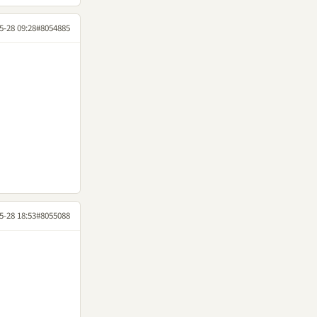
5-28 09:28
#8054885
5-28 18:53
#8055088