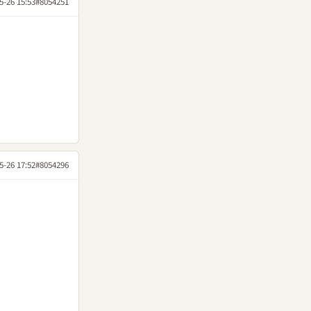
5-26 15:53
#8054251
5-26 17:52
#8054296