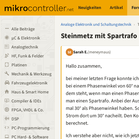
Neuigkeiten
Artikel
Fo
Analoge Elektronik und Schaltungstechnik
›
Alle Beiträge
Steinmetz mit Spartrafo 
µC & Elektronik
Analogtechnik
Sarah E.
(meneymaus)
SE
HF, Funk & Felder
Platinen
Hallo zusammen,
Mechanik & Werkzeug
bei meiner letzten Frage konnte ic
Fahrzeugelektronik
bei einem Phasenwinkel von 60° nac
Haus & Smart Home
dem steht, wenn man einen Phasenw
man einen Spartrafo. Anbei der Au
Compiler & IDEs
mal 30° als Phasenwinkel haben. So
FPGA, VHDL & Co.
Strom dort um 30° nacheilt. Den K
DSP
berechnet.
PC-Programmierung
Ich verstehe aber nicht, wie ich jet
PC Hard- & Software