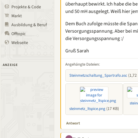
überhaupt bewirkt. Ich habe die be
Projekte & Code
und 50 mH ausgelegt. Weiß hier je
Markt
Dem Buch zufolge müsste die Spann
Ausbildung & Beruf
Versorgungsspannung. Aber bei mir
Offtopic
die Versorgungsspannung :/
Webseite
Gruß Sarah
Angehängte Dateien:
ANZEIGE
(1,72
Steinmetzschaltung_Spartrafo.asc
stei
(17 KB)
steinmetz_ltspice.png
Antwort