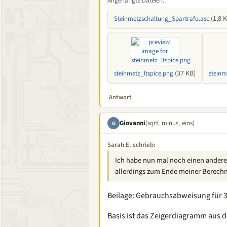
Angehängte Dateien:
(1,8 
Steinmetzschaltung_Spartrafo.asc
(37 KB)
steinmetz_ltspice.png
steinm
Antwort
Giovanni
(sqrt_minus_eins)
G
Sarah E. schrieb:
Ich habe nun mal noch einen anderen
allerdings zum Ende meiner Berechn
Beilage: Gebrauchsabweisung für 3
Basis ist das Zeigerdiagramm aus 