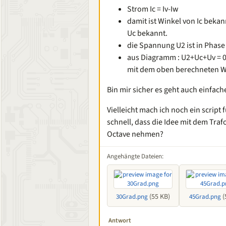
Strom Ic = Iv-Iw
damit ist Winkel von Ic bekan
Uc bekannt.
die Spannung U2 ist in Phase
aus Diagramm : U2+Uc+Uv = 0
mit dem oben berechneten W
Bin mir sicher es geht auch einfach
Vielleicht mach ich noch ein script
schnell, dass die Idee mit dem Trafo
Octave nehmen?
Angehängte Dateien:
(55 KB)
(
30Grad.png
45Grad.png
Antwort