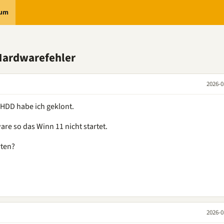
rum
Hardwarefehler
2026-0
e HDD habe ich geklont.
re so das Winn 11 nicht startet.
rten?
2026-0