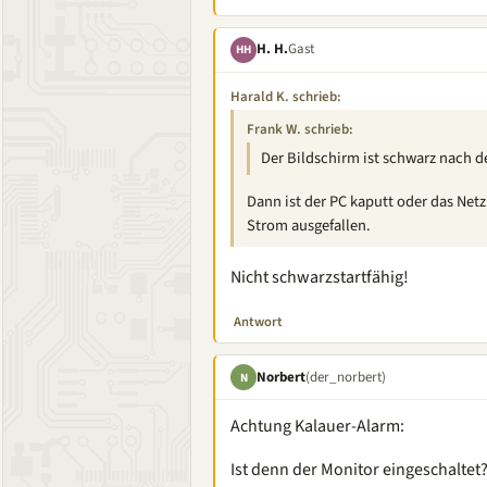
H. H.
Gast
HH
Harald K. schrieb:
Frank W. schrieb:
Der Bildschirm ist schwarz nach d
Dann ist der PC kaputt oder das Netz
Strom ausgefallen.
Nicht schwarzstartfähig!
Antwort
Norbert
(der_norbert)
N
Achtung Kalauer-Alarm:
Ist denn der Monitor eingeschaltet