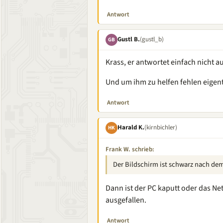
Antwort
Gustl B.
(gustl_b)
GB
Krass, er antwortet einfach nicht au
Und um ihm zu helfen fehlen eigentl
Antwort
Harald K.
(kirnbichler)
HK
Frank W. schrieb:
Der Bildschirm ist schwarz nach dem
Dann ist der PC kaputt oder das Ne
ausgefallen.
Antwort