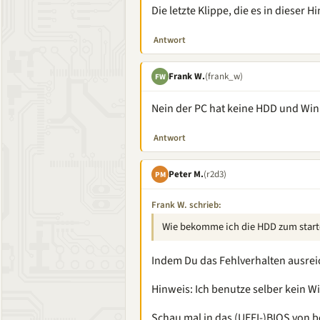
Die letzte Klippe, die es in dieser 
Antwort
Frank W.
(frank_w)
FW
Nein der PC hat keine HDD und Win 
Antwort
Peter M.
(r2d3)
PM
Frank W. schrieb:
Wie bekomme ich die HDD zum start
Indem Du das Fehlverhalten ausre
Hinweis: Ich benutze selber kein W
Schau mal in das (UEFI-)BIOS von 