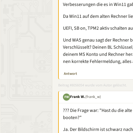
Verbesserungen die es in Win11 gab 
Da Win11 auf dem alten Rechner lie
UEFI, SB on, TPM2 aktiv schalten 
Und WAS genau sagt der Rechner be
Verschlüsselt? Deinen BL Schlüssel
deinem MS Konto und Rechner hera
nen korrekte Fehlermeldung, alles a
Antwort
Beitrag #8056054 wurde vom Autor gelöscht.
Frank W.
(frank_w)
FW
??? Die Frage war: "Hast du die al
booten?"
Ja. Der Bildschirm ist schwarz nac