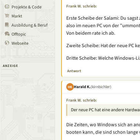
Frank W. schrieb:
Projekte & Code
Markt
Erste Scheibe der Salami: Du sagst 
Ausbildung & Beruf
also im neuen PC von der "ummont
Von beidem rate ich ab.
Offtopic
Webseite
Zweite Scheibe: Hat der neue PC k
Dritte ScheIbe: Welche Windows-Li
ANZEIGE
Antwort
Harald K.
(kirnbichler)
HK
Frank W. schrieb:
Der neue PC hat eine andere Hardware
Die Zeiten, wo Windows sich an a
booten kann, die sind schon lange 