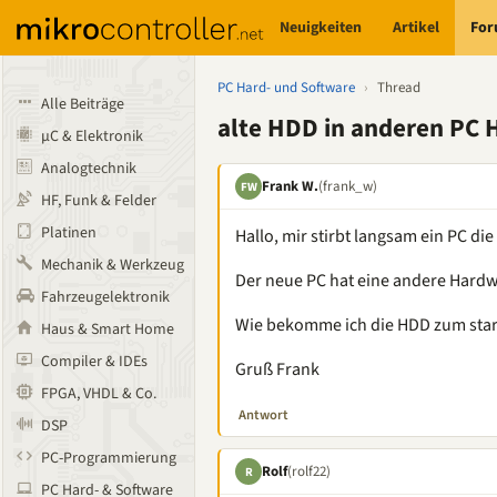
Neuigkeiten
Artikel
Fo
PC Hard- und Software
›
Thread
Alle Beiträge
alte HDD in anderen PC 
µC & Elektronik
Analogtechnik
Frank W.
(frank_w)
FW
HF, Funk & Felder
Platinen
Hallo, mir stirbt langsam ein PC di
Mechanik & Werkzeug
Der neue PC hat eine andere Hardwa
Fahrzeugelektronik
Wie bekomme ich die HDD zum sta
Haus & Smart Home
Compiler & IDEs
Gruß Frank
FPGA, VHDL & Co.
Antwort
DSP
PC-Programmierung
Rolf
(rolf22)
R
PC Hard- & Software