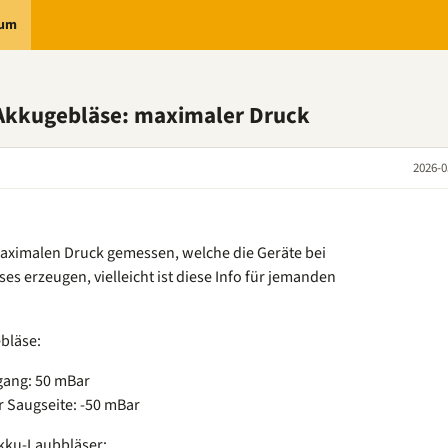
rum
Akkugebläse: maximaler Druck
2026-0
maximalen Druck gemessen, welche die Geräte bei
es erzeugen, vielleicht ist diese Info für jemanden
bläse:
ang: 50 mBar
 Saugseite: -50 mBar
kku-Laubbläser: