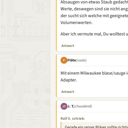
Absaugen von etwas Staub gedacht.
Werte, deswegen sind sie nicht an
der sucht sich welche mit geeignet
Volumenwerten.
Aber ich vermute mal, Du wolltest u
Antwort
Flöte
(nsolo)
F
Mit einem Milwaukee blase/sauge i
Adapter.
Antwort
J. T.
(chaoskind)
JT
Ralf X. schrieb:
Gerade ein reiner Bläser sollte ric