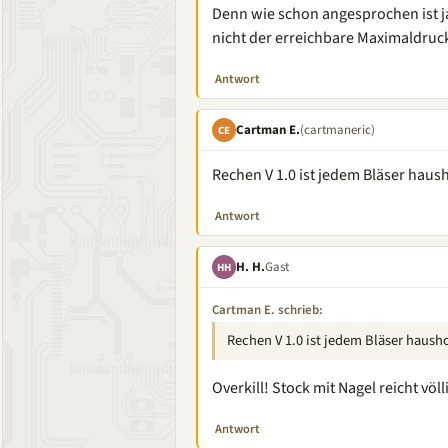
Denn wie schon angesprochen ist j
nicht der erreichbare Maximaldruc
Antwort
Cartman E.
(cartmaneric)
CE
Rechen V 1.0 ist jedem Bläser haus
Antwort
H. H.
Gast
HH
Cartman E. schrieb:
Rechen V 1.0 ist jedem Bläser haush
Overkill! Stock mit Nagel reicht völl
Antwort