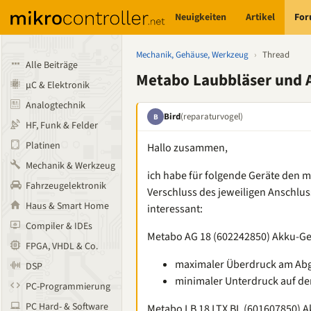
Neuigkeiten
Artikel
Fo
Mechanik, Gehäuse, Werkzeug
›
Thread
Alle Beiträge
Metabo Laubbläser und 
µC & Elektronik
Analogtechnik
Bird
(reparaturvogel)
B
HF, Funk & Felder
Platinen
Hallo zusammen,
Mechanik & Werkzeug
ich habe für folgende Geräte den 
Fahrzeugelektronik
Verschluss des jeweiligen Anschluss
Haus & Smart Home
interessant:
Compiler & IDEs
Metabo AG 18 (602242850) Akku-Ge
FPGA, VHDL & Co.
maximaler Überdruck am Abg
DSP
minimaler Unterdruck auf der
PC-Programmierung
PC Hard- & Software
Metabo LB 18 LTX BL (601607850) A