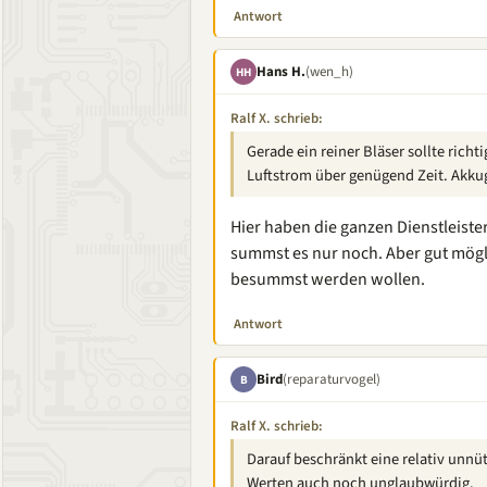
Antwort
Hans H.
(wen_h)
HH
Ralf X. schrieb:
Gerade ein reiner Bläser sollte ric
Luftstrom über genügend Zeit. Akkug
Hier haben die ganzen Dienstleister
summst es nur noch. Aber gut mögl
besummst werden wollen.
Antwort
Bird
(reparaturvogel)
B
Ralf X. schrieb:
Darauf beschränkt eine relativ unn
Werten auch noch unglaubwürdig.