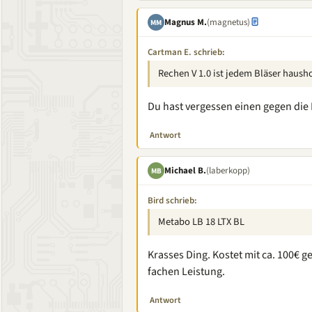
Magnus M.
(magnetus)
MM
Cartman E. schrieb:
Rechen V 1.0 ist jedem Bläser haush
Du hast vergessen einen gegen die
Antwort
Michael B.
(laberkopp)
MB
Bird schrieb:
Metabo LB 18 LTX BL
Krasses Ding. Kostet mit ca. 100€ g
fachen Leistung.
Antwort