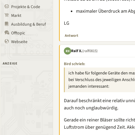
Projekte & Code
maximaler Überdruck am Abg
Markt
LG
Ausbildung & Beruf
Offtopic
Antwort
Webseite
Ralf X.
(ralf0815)
RX
ANZEIGE
Bird schrieb:
ich habe für folgende Geräte den m
bei Verschluss des jeweiligen Anschlu
jemanden interessant:
Darauf beschränkt eine relativ u
auch noch unglaubwürdig.
Gerade ein reiner Bläser sollte ri
Luftstrom über genügend Zeit. Akk