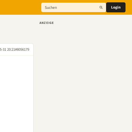
Login
ANZEIGE
5-31 20:21
#8056179