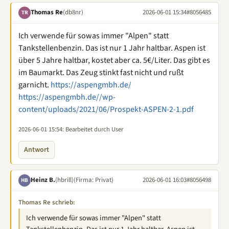
Thomas Re
(db8nr)
2026-06-01 15:34
#8056485
TR
Ich verwende für sowas immer "Alpen" statt
Tankstellenbenzin. Das ist nur 1 Jahr haltbar. Aspen ist
über 5 Jahre haltbar, kostet aber ca. 5€/Liter. Das gibt es
im Baumarkt. Das Zeug stinkt fast nicht und rußt
garnicht.
https://aspengmbh.de/
https://aspengmbh.de//wp-
content/uploads/2021/06/Prospekt-ASPEN-2-1.pdf
2026-06-01 15:54
: Bearbeitet durch User
Antwort
Heinz B.
(hbrill)
(Firma: Privat)
2026-06-01 16:03
#8056498
HB
Thomas Re schrieb:
Ich verwende für sowas immer "Alpen" statt