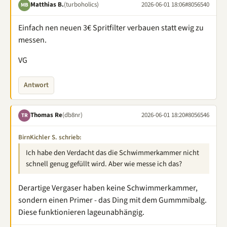
Matthias B.
(turboholics)
2026-06-01 18:06
#8056540
MB
Einfach nen neuen 3€ Spritfilter verbauen statt ewig zu
messen.
VG
Antwort
Thomas Re
(db8nr)
2026-06-01 18:20
#8056546
TR
BirnKichler S. schrieb:
Ich habe den Verdacht das die Schwimmerkammer nicht
schnell genug gefüllt wird. Aber wie messe ich das?
Derartige Vergaser haben keine Schwimmerkammer,
sondern einen Primer - das Ding mit dem Gummmibalg.
Diese funktionieren lageunabhängig.