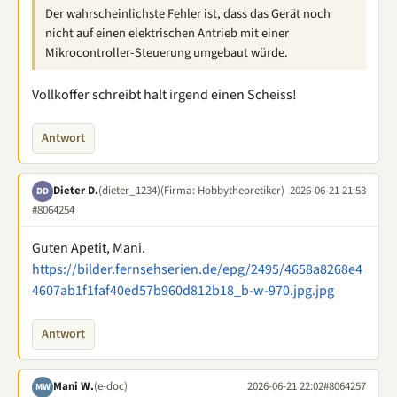
Der wahrscheinlichste Fehler ist, dass das Gerät noch
nicht auf einen elektrischen Antrieb mit einer
Mikrocontroller-Steuerung umgebaut würde.
Vollkoffer schreibt halt irgend einen Scheiss!
Antwort
Dieter D.
(dieter_1234)
(Firma: Hobbytheoretiker)
2026-06-21 21:53
DD
#8064254
Guten Apetit, Mani.
https://bilder.fernsehserien.de/epg/2495/4658a8268e4
4607ab1f1faf40ed57b960d812b18_b-w-970.jpg.jpg
Antwort
Mani W.
(e-doc)
2026-06-21 22:02
#8064257
MW