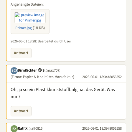
Angehängte Dateien:
(18 KB)
Primer.jpg
2026-06-01 18:28
: Bearbeitet durch User
Antwort
BirnKichler 🧐 S.
(max707)
B🧐
(Firma: Papier & Knalltüten Manufaktur)
2026-06-01 18:34
#8056552
Oh, ja so ein Plastikkunststoffbalg hat das Gerät. Was
nun?
Antwort
Ralf X.
(ralf0815)
2026-06-01 18:39
#8056558
RX