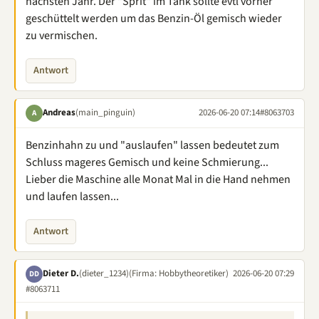
nächsten Jahr. Der "Sprit" im Tank sollte evtl vorher
geschüttelt werden um das Benzin-Öl gemisch wieder
zu vermischen.
Antwort
Andreas
(main_pinguin)
2026-06-20 07:14
#8063703
A
Benzinhahn zu und "auslaufen" lassen bedeutet zum
Schluss mageres Gemisch und keine Schmierung...
Lieber die Maschine alle Monat Mal in die Hand nehmen
und laufen lassen...
Antwort
Dieter D.
(dieter_1234)
(Firma: Hobbytheoretiker)
2026-06-20 07:29
DD
#8063711