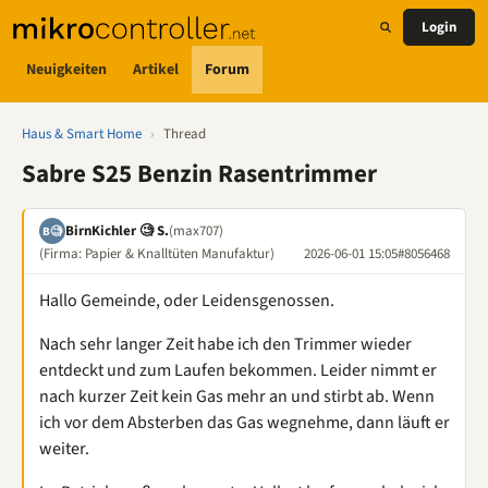
Login
Neuigkeiten
Artikel
Forum
Haus & Smart Home
›
Thread
Sabre S25 Benzin Rasentrimmer
BirnKichler 🧐 S.
(max707)
B🧐
(Firma: Papier & Knalltüten Manufaktur)
2026-06-01 15:05
#8056468
Hallo Gemeinde, oder Leidensgenossen.
Nach sehr langer Zeit habe ich den Trimmer wieder
entdeckt und zum Laufen bekommen. Leider nimmt er
nach kurzer Zeit kein Gas mehr an und stirbt ab. Wenn
ich vor dem Absterben das Gas wegnehme, dann läuft er
weiter.