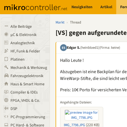
Neuigkeiten
Artikel
Fo
Markt
›
Thread
Alle Beiträge
[VS] gegen aufgerundete
µC & Elektronik
Analogtechnik
Edgar S.
(heinbloed1)
(Firma: keine)
ES
HF, Funk & Felder
Platinen
Hallo Leute !
Mechanik & Werkzeug
Abzugeben ist eine Backplan für de
Fahrzeugelektronik
WireWarp-Stifte, die sind leicht ve
Haus & Smart Home
Preis: 10€ Porto für versicherten V
Compiler & IDEs
FPGA, VHDL & Co.
Angehängte Dateien:
DSP
PC-Programmierung
(220 KB)
PC Hard- & Software
IMG_7798.JPG