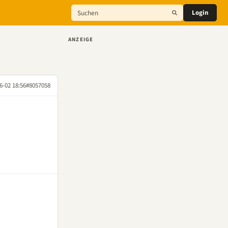
Login
ANZEIGE
6-02 18:56
#8057058