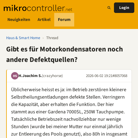
Login
Neuigkeiten
Artikel
Forum
Haus & Smart Home
›
Thread
Gibt es für Motorkondensatoren noch
andere Defektquellen?
H.Joachim S.
(crazyhorse)
2026-06-02 19:21
#8057068
HS
Üblicherweise heisst es ja: im Betrieb zerstören kleinere
Selbstheilungsentladungen defekte Stellen. Verringern
die Kapazität, aber erhalten die Funktion. Der hier
stammt aus einer Gardena 7000SL, 250W Tauchpumpe.
Tatsächliche Betriebszeit nachvollziehbar nur wenige
Stunden (wurde bei meiner Mutter nur einmal jährlich
zur Entleerung des Pools genutzt), also 80h in insgesamt