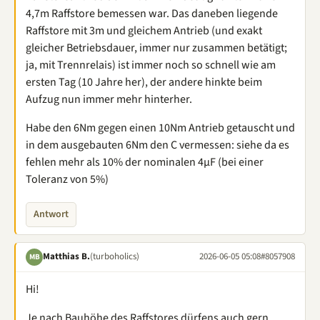
4,7m Raffstore bemessen war. Das daneben liegende
Raffstore mit 3m und gleichem Antrieb (und exakt
gleicher Betriebsdauer, immer nur zusammen betätigt;
ja, mit Trennrelais) ist immer noch so schnell wie am
ersten Tag (10 Jahre her), der andere hinkte beim
Aufzug nun immer mehr hinterher.
Habe den 6Nm gegen einen 10Nm Antrieb getauscht und
in dem ausgebauten 6Nm den C vermessen: siehe da es
fehlen mehr als 10% der nominalen 4µF (bei einer
Toleranz von 5%)
Antwort
Matthias B.
(turboholics)
2026-06-05 05:08
#8057908
MB
Hi!
Je nach Bauhöhe des Raffstores dürfens auch gern