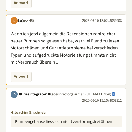
Antwort
Lu
(oszi45)
2026-06-10 13:02
#8059908
L
Wenn ich jetzt allgemein die Rezensionen zahlreicher
neuer Pumpen so gelesen habe, war viel Elend zu lesen.
Motorschäden und Garantieprobleme bei verschieden
Typen und aufgedruckte Motorleistung stimmte nicht
mit Verbrauch überein ...
Antwort
.● Des|ntegrator ●.
(desinfector)
(Firma: FULL PALATINSK)
.D
2026-06-10 13:16
#8059912
H.Joachim S. schrieb:
Pumpengehäuse liess sich nicht zerstörungsfrei öffnen