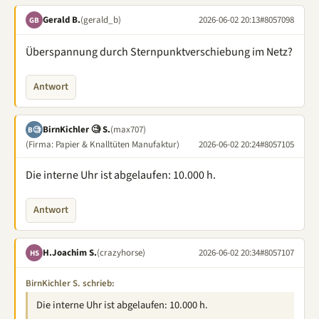
Gerald B.
(gerald_b)
2026-06-02 20:13
#8057098
GB
Überspannung durch Sternpunktverschiebung im Netz?
Antwort
BirnKichler 🧐 S.
(max707)
B🧐
(Firma: Papier & Knalltüten Manufaktur)
2026-06-02 20:24
#8057105
Die interne Uhr ist abgelaufen: 10.000 h.
Antwort
H.Joachim S.
(crazyhorse)
2026-06-02 20:34
#8057107
HS
BirnKichler S. schrieb:
Die interne Uhr ist abgelaufen: 10.000 h.