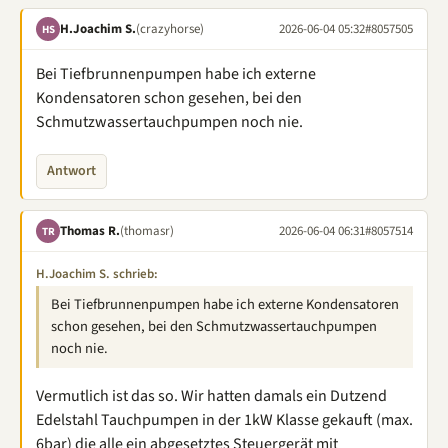
H.Joachim S.
(crazyhorse)
2026-06-04 05:32
#8057505
HS
Bei Tiefbrunnenpumpen habe ich externe
Kondensatoren schon gesehen, bei den
Schmutzwassertauchpumpen noch nie.
Antwort
Thomas R.
(thomasr)
2026-06-04 06:31
#8057514
TR
H.Joachim S. schrieb:
Bei Tiefbrunnenpumpen habe ich externe Kondensatoren
schon gesehen, bei den Schmutzwassertauchpumpen
noch nie.
Vermutlich ist das so. Wir hatten damals ein Dutzend
Edelstahl Tauchpumpen in der 1kW Klasse gekauft (max.
6bar) die alle ein abgesetztes Steuergerät mit