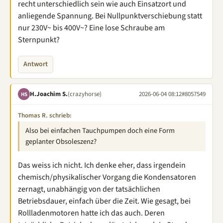
recht unterschiedlich sein wie auch Einsatzort und
anliegende Spannung. Bei Nullpunktverschiebung statt
nur 230V~ bis 400V~? Eine lose Schraube am
Sternpunkt?
Antwort
H.Joachim S.
(crazyhorse)
2026-06-04 08:12
#8057549
HS
Thomas R. schrieb:
Also bei einfachen Tauchpumpen doch eine Form
geplanter Obsoleszenz?
Das weiss ich nicht. Ich denke eher, dass irgendein
chemisch/physikalischer Vorgang die Kondensatoren
zernagt, unabhängig von der tatsächlichen
Betriebsdauer, einfach über die Zeit. Wie gesagt, bei
Rollladenmotoren hatte ich das auch. Deren