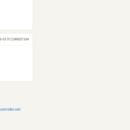
6-03 07:23
#8057184
ntroller.net