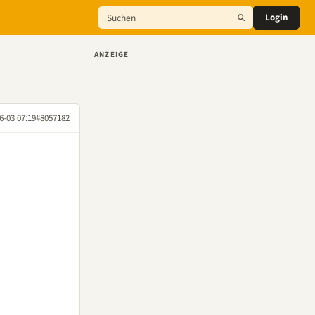
Login
ANZEIGE
6-03 07:19
#8057182