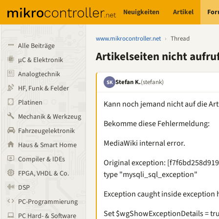
Neuigkeiten
Artikel
Fo
www.mikrocontroller.net
›
Thread
Alle Beiträge
Artikelseiten nicht aufru
µC & Elektronik
Analogtechnik
Stefan K.
(stefank)
SK
HF, Funk & Felder
Platinen
Kann noch jemand nicht auf die Art
Mechanik & Werkzeug
Bekomme diese Fehlermeldung:
Fahrzeugelektronik
MediaWiki internal error.
Haus & Smart Home
Compiler & IDEs
Original exception: [f7f6bd258d919
FPGA, VHDL & Co.
type "mysqli_sql_exception"
DSP
Exception caught inside exception 
PC-Programmierung
Set $wgShowExceptionDetails = tru
PC Hard- & Software