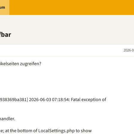
rum
fbar
2026-0
ikelseiten zugreifen?
938369ba381] 2026-06-03 07:18:54: Fatal exception of
handler.
e; at the bottom of LocalSettings.php to show