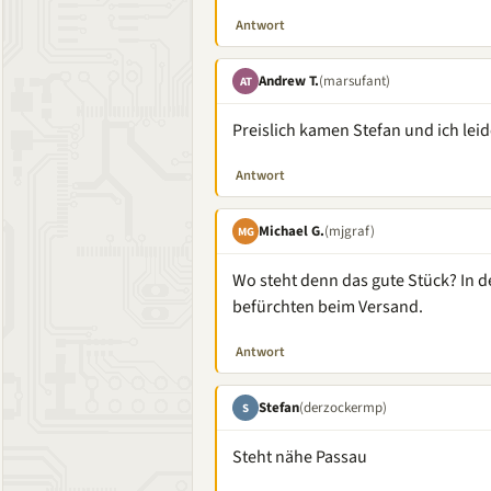
Antwort
Andrew T.
(marsufant)
AT
Preislich kamen Stefan und ich lei
Antwort
Michael G.
(mjgraf)
MG
Wo steht denn das gute Stück? In 
befürchten beim Versand.
Antwort
Stefan
(derzockermp)
S
Steht nähe Passau