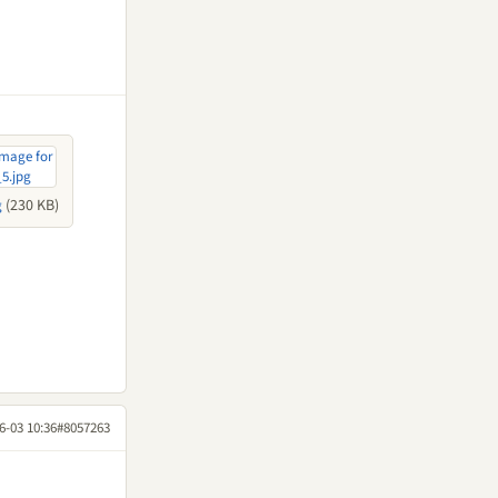
(230 KB)
g
6-03 10:36
#8057263