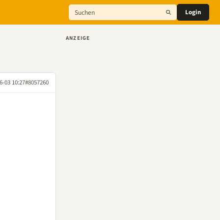
Login
ANZEIGE
6-03 10:27
#8057260