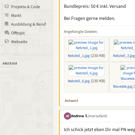
Bundlepreis: 50 € inkl. Versand
Projekte & Code
Markt
Bei Fragen gerne melden.
Ausbildung & Beruf
Angehängte Dateien:
Offtopic
Webseite
(230 KB)
Netzteil_1.jpg
Netzteil_2.jpg
ANZEIGE
(230 KB)
Netzteil_6.jpg
(
Wavetek.jpg
Antwort
Andrew T.
(marsufant)
AT
Ich schick jetzt eben Dir mal PN we