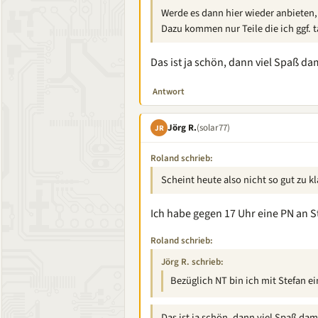
Werde es dann hier wieder anbieten,
Dazu kommen nur Teile die ich ggf. ta
Das ist ja schön, dann viel Spaß da
Antwort
Jörg R.
(solar77)
JR
Roland schrieb:
Scheint heute also nicht so gut zu k
Ich habe gegen 17 Uhr eine PN an S
Roland schrieb:
Jörg R. schrieb:
Bezüglich NT bin ich mit Stefan e
Das ist ja schön, dann viel Spaß dam