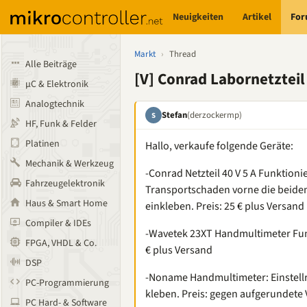
Neuigkeiten
Artikel
Fo
Markt
›
Thread
Alle Beiträge
[V] Conrad Labornetztei
µC & Elektronik
Analogtechnik
Stefan
(derzockermp)
S
HF, Funk & Felder
Platinen
Hallo, verkaufe folgende Geräte:
Mechanik & Werkzeug
-Conrad Netzteil 40 V 5 A Funktioni
Fahrzeugelektronik
Transportschaden vorne die beide
Haus & Smart Home
einkleben. Preis: 25 € plus Versand
Compiler & IDEs
-Wavetek 23XT Handmultimeter Funk
FPGA, VHDL & Co.
€ plus Versand
DSP
-Noname Handmultimeter: Einstellra
PC-Programmierung
kleben. Preis: gegen aufgerundete
PC Hard- & Software