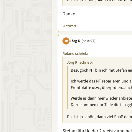
Danke.
Antwort
Jörg R.
(solar77)
JR
Roland schrieb:
Jörg R. schrieb:
Bezüglich NT bin ich mit Stefan e
Ich werde das NT reparieren und a
Frontplatte usw., überprüfen..auc
Werde es dann hier wieder anbiete
Dazu kommen nur Teile die ich ggf. 
Das ist ja schön, dann viel Spaß dam
Stefan fährt leider 2-gleisig und h