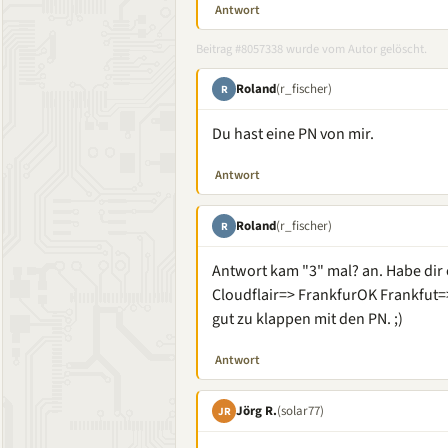
Antwort
Beitrag #8057338 wurde vom Autor gelöscht.
Roland
(r_fischer)
R
Du hast eine PN von mir.
Antwort
Roland
(r_fischer)
R
Antwort kam "3" mal? an. Habe dir 
Cloudflair=> FrankfurOK Frankfut=>
gut zu klappen mit den PN. ;)
Antwort
Jörg R.
(solar77)
JR