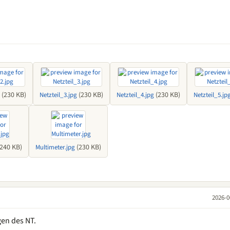
(230 KB)
(230 KB)
(230 KB)
Netzteil_3.jpg
Netzteil_4.jpg
Netzteil_5.jp
240 KB)
(230 KB)
Multimeter.jpg
2026-0
gen des NT.