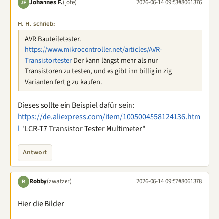
Johannes F.
(jofe)
2026-06-14 09:53
#8061376
JF
H. H. schrieb:
AVR Bauteiletester.
https://www.mikrocontroller.net/articles/AVR-
Transistortester
Der kann längst mehr als nur
Transistoren zu testen, und es gibt ihn billig in zig
Varianten fertig zu kaufen.
Dieses sollte ein Beispiel dafür sein:
https://de.aliexpress.com/item/1005004558124136.htm
l
"LCR-T7 Transistor Tester Multimeter"
Antwort
Robby
(zwatzer)
2026-06-14 09:57
#8061378
R
Hier die Bilder