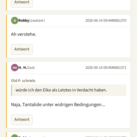
Antwort
Robby
(zwatzer)
2026-06-14 09:44
#8061370
R
Ah verstehe.
Antwort
H. H.
Gast
2026-06-14 09:45
#8061371
HH
Old P. schrieb:
würde ich den Elko als Letztes in Verdacht haben.
Naja, Tantalide unter widrigen Bedingungen...
Antwort