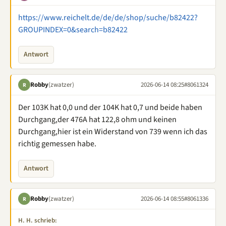
https://www.reichelt.de/de/de/shop/suche/b82422?
GROUPINDEX=0&search=b82422
Antwort
Robby
(zwatzer)
2026-06-14 08:25
#8061324
R
Der 103K hat 0,0 und der 104K hat 0,7 und beide haben
Durchgang,der 476A hat 122,8 ohm und keinen
Durchgang,hier ist ein Widerstand von 739 wenn ich das
richtig gemessen habe.
Antwort
Robby
(zwatzer)
2026-06-14 08:55
#8061336
R
H. H. schrieb: