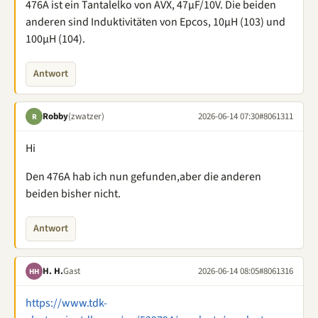
476A ist ein Tantalelko von AVX, 47µF/10V. Die beiden
anderen sind Induktivitäten von Epcos, 10µH (103) und
100µH (104).
Antwort
Robby
(zwatzer)
2026-06-14 07:30
#8061311
R
Hi
Den 476A hab ich nun gefunden,aber die anderen
beiden bisher nicht.
Antwort
H. H.
Gast
2026-06-14 08:05
#8061316
HH
https://www.tdk-