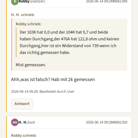
Robby
(zwatzer)
2026-06-14 09:24
#8061349
R
H. H. schrieb:
Robby schrieb:
Der 103K hat 0,0 und der 104K hat 0,7 und beide
haben Durchgang,der 476A hat 122,8 ohm und keinen
Durchgang,hier ist ein Widerstand von 739 wenn ich
das richtig gemessen habe.
Mist gemesssen.
Ahh,was ist falsch? Hab mit 2k gemessen
2026-06-14 09:28
: Bearbeitet durch User
Antwort
H. H.
Gast
2026-06-14 09:28
#8061350
HH
Robby schrieb: