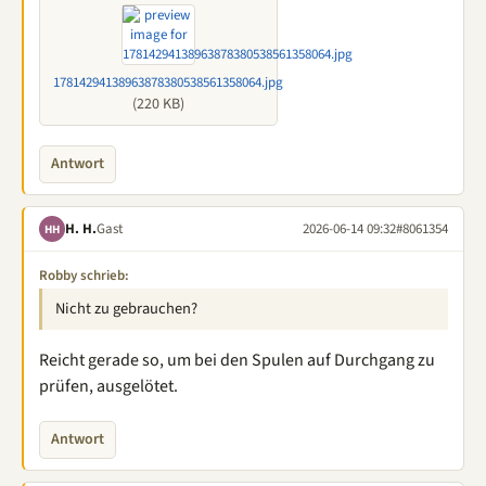
17814294138963878380538561358064.jpg
(220 KB)
Antwort
H. H.
Gast
2026-06-14 09:32
#8061354
HH
Robby schrieb:
Nicht zu gebrauchen?
Reicht gerade so, um bei den Spulen auf Durchgang zu
prüfen, ausgelötet.
Antwort