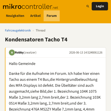
Login
Neuigkeiten
Artikel
Forum
Fahrzeugelektronik
›
Thread
Kondensatoren Tacho T4
Robby
(zwatzer)
2026-06-13 14:52
#8061126
R
Hallo Gemeinde
Danke für die Aufnahme im Forum. Ich habe hier einen
Tacho aus einem T4 Bus,die Hintergrundbeleuchtung
des MFA Displays ist defekt. Die Übeltäter sind auch
ausgemacht,siehe Bild,der 1. Bezeichnung 104K 1075
Maße 3,2mm lang 2,7mm breit,der 2. Bezeichnung 103K
0514 Maße 3,2mm lang, 2,7mm breit,und der 3.
Bezeichnung 476A M52ZY Maße 7,1mm lang, 4,4mm