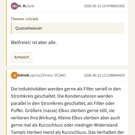
H. H.
Gast
2026-06-15 13:47
#8061935
HH
Thomas schrieb:
Quasselwasser
Bleifreies! Ist aber alle.
Antwort
Ulrich
(uprinz)
(Firma: DC3AX)
2026-06-22 12:21
#8064419
U
Die Induktivitäten werden gerne als Filter seriell in den
Stromkreis geschaltet. Die Kondensatoren werden
parallel in den Stromkreis geschaltet, als Filter oder
Puffer. Größere (nasse) Elkos sterben gerne still, sie
verlieren ihre Wirkung. Kleine Elkos sterben aber auch
gerne mal als Kurzschluss oder niedriger Widerstand.
Tantals sterben meist als Kurzschluss. Das Verhalten der