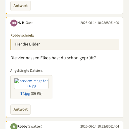
Antwort
H. H.
Gast
2026-06-14 10:28
#8061400
HH
Robby schrieb:
Hier die Bilder
Die vier nassen Elkos hast du schon geprüft?
Angehängte Dateien:
(86 KB)
T4.jpg
Antwort
Robby
(zwatzer)
2026-06-14 10:32
#8061404
R