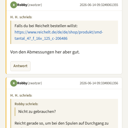
Robby
(zwatzer)
2026-06-14 09:32
#8061355
R
H. H. schrieb:
Falls du bei Reichelt bestellen willst:
https://www.reichelt.de/de/de/shop/produkt/smd-
tantal_47_f_16v_125_c-206486
Von den Abmessungen her aber gut.
Antwort
Robby
(zwatzer)
2026-06-14 09:33
#8061356
R
H. H. schrieb:
Robby schrieb:
Nicht zu gebrauchen?
Reicht gerade so, um bei den Spulen auf Durchgang zu