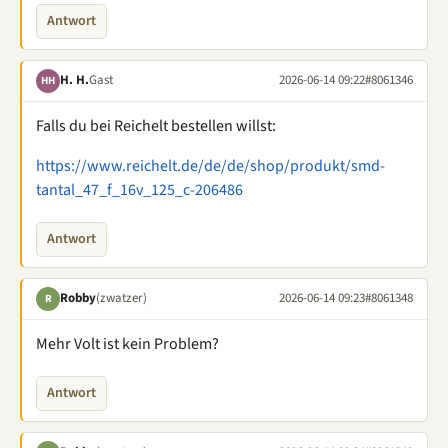
Antwort
H. H.
Gast
2026-06-14 09:22
#8061346
HH
Falls du bei Reichelt bestellen willst:
https://www.reichelt.de/de/de/shop/produkt/smd-
tantal_47_f_16v_125_c-206486
Antwort
Robby
(zwatzer)
2026-06-14 09:23
#8061348
R
Mehr Volt ist kein Problem?
Antwort