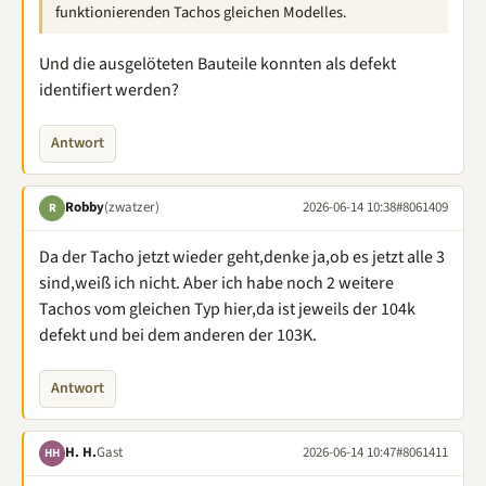
funktionierenden Tachos gleichen Modelles.
Und die ausgelöteten Bauteile konnten als defekt
identifiert werden?
Antwort
Robby
(zwatzer)
2026-06-14 10:38
#8061409
R
Da der Tacho jetzt wieder geht,denke ja,ob es jetzt alle 3
sind,weiß ich nicht. Aber ich habe noch 2 weitere
Tachos vom gleichen Typ hier,da ist jeweils der 104k
defekt und bei dem anderen der 103K.
Antwort
H. H.
Gast
2026-06-14 10:47
#8061411
HH