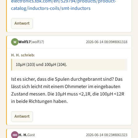
electronics.tdk.com/en/529794/products/product-
catalog/inductors-coils/smt-inductors
Antwort
Wolf17
(wolf17)
2026-06-14 08:09
#8061318
W
H. H. schrieb:
10µH (103) und 100µH (104).
Ist es sicher, dass die Spulen durchgebrannt sind? Das
lässt sich leicht mit einem Ohmmeter im eingebauten
Zustand messen. Die 10µH muss <2,1R, die 100µH <12R
in beide Richtungen haben.
Antwort
H. H.
Gast
2026-06-14 08:23
#8061323
HH