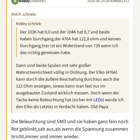
Robby
(zwatzer)
2026-06-14 09:45
#8061372
R
Old P. schrieb:
Robby schrieb:
Der 103K hat 0,0 und der 104K hat 0,7 und beide
haben Durchgang,der 476A hat 122,8 ohm und keinen
Durchgang,hier ist ein Widerstand von 739 wenn ich
das richtig gemessen habe.
Dann sind beide Spulen mit sehr großer
Wahrscheinlichkeit völlig in Ordnung. Der Elko (476A)
kann durch die äußere Beschaltung durchaus auch die
122 Ohm anzeigen, sowas kann man fast nur im
ausgebauten Zustand wirklich messen. Doch wenn der
Tacho keine Beleuchtung hat (sicher mit
LED
s) würde ich
den Elko als Letztes in Verdacht haben. Old-Papa
Die Beleuchtung sind SMD und sie haben ganz fein noch
Rot geblinkt,sah aus,als wenn die Spannung zusammen
bricht,immer und immer wieder.