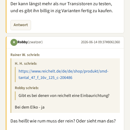
Der kann längst mehr als nur Transistoren zu testen,
und es gibt ihn billig in zig Varianten fertig zu kaufen.
Antwort
Robby
(zwatzer)
2026-06-14 09:37
#8061360
R
Rainer W. schrieb:
H. H. schrieb:
https://www.reichelt.de/de/de/shop/produkt/smd-
tantal_47_f_16v_125_c-206486
Robby schrieb:
Gibt es bei denen von reichelt eine Einbaurichtung?
Bei dem Elko - ja
Das heißt wie rum muss der rein? Oder sieht man das?