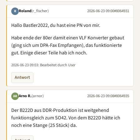
Roland
(r_fischer)
2026-06-23 09:00
#8064931
R
Hallo Bastler2022, du hast eine PN von mir.
Habe ende der 80er damit einen VLF Konverter gebaut
(ging sich um DPA-Fax Empfangen), das funktionierte
gut. Einige dieser Teile hab ich noch.
2026-06-23 09:03
: Bearbeitet durch User
Antwort
Arno R.
(arnor)
2026-06-23 09:08
#8064935
AR
Der B222D aus DDR-Produktion ist weitgehend
funktionsgleich zum SO42. Von dem B222D hätte ich
noch eine Stange (25 Stück) da.