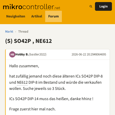
Login
Neuigkeiten
Artikel
Forum
Markt
›
Thread
(S) SO42P , NE612
Hobby B.
(bastler2022)
2026-06-22 20:29
#8064695
HB
Hallo zusammen,
hat zufällig jemand noch diese älteren ICs SO42P DIP-8
und
NE612
DIP-8 im Bestand und würde die verkaufen
wollen. Suche jeweils so 3 Stück.
ICs SO42P DIP-14 muss das heißen, danke hhinz !
Frage zuerst hier mal nach.