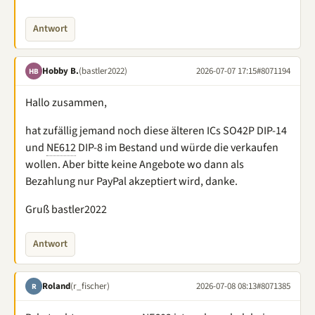
Antwort
Hobby B.
(bastler2022)
2026-07-07 17:15
#8071194
HB
Hallo zusammen,
hat zufällig jemand noch diese älteren ICs SO42P DIP-14
und
NE612
DIP-8 im Bestand und würde die verkaufen
wollen. Aber bitte keine Angebote wo dann als
Bezahlung nur PayPal akzeptiert wird, danke.
Gruß bastler2022
Antwort
Roland
(r_fischer)
2026-07-08 08:13
#8071385
R