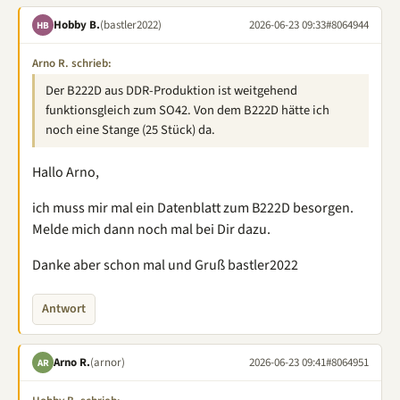
Hobby B.
(bastler2022)
2026-06-23 09:33
#8064944
HB
Arno R. schrieb:
Der B222D aus DDR-Produktion ist weitgehend
funktionsgleich zum SO42. Von dem B222D hätte ich
noch eine Stange (25 Stück) da.
Hallo Arno,
ich muss mir mal ein Datenblatt zum B222D besorgen.
Melde mich dann noch mal bei Dir dazu.
Danke aber schon mal und Gruß bastler2022
Antwort
Arno R.
(arnor)
2026-06-23 09:41
#8064951
AR