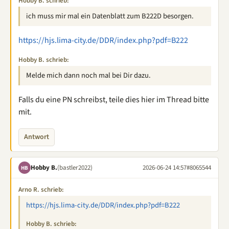
Hobby B. schrieb:
ich muss mir mal ein Datenblatt zum B222D besorgen.
https://hjs.lima-city.de/DDR/index.php?pdf=B222
Hobby B. schrieb:
Melde mich dann noch mal bei Dir dazu.
Falls du eine PN schreibst, teile dies hier im Thread bitte
mit.
Antwort
Hobby B.
(bastler2022)
2026-06-24 14:57
#8065544
HB
Arno R. schrieb:
https://hjs.lima-city.de/DDR/index.php?pdf=B222
Hobby B. schrieb: