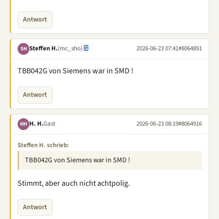
Antwort
Steffen H.
(mc_sho)
2026-06-23 07:41
#8064891
SH
TBB042G von Siemens war in SMD !
Antwort
H. H.
Gast
2026-06-23 08:19
#8064916
HH
Steffen H. schrieb:
TBB042G von Siemens war in SMD !
Stimmt, aber auch nicht achtpolig.
Antwort