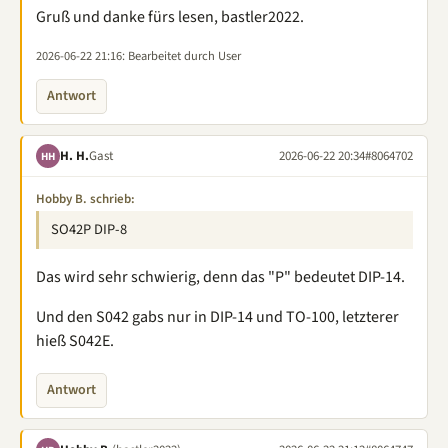
Gruß und danke fürs lesen, bastler2022.
2026-06-22 21:16
: Bearbeitet durch User
Antwort
H. H.
Gast
2026-06-22 20:34
#8064702
HH
Hobby B. schrieb:
SO42P DIP-8
Das wird sehr schwierig, denn das "P" bedeutet DIP-14.
Und den S042 gabs nur in DIP-14 und TO-100, letzterer
hieß S042E.
Antwort