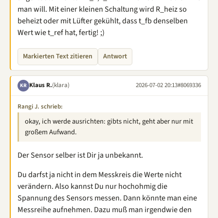
man will. Mit einer kleinen Schaltung wird R_heiz so
beheizt oder mit Lüfter gekühlt, dass t_fb denselben
Wert wie t_ref hat, fertig! ;)
Markierten Text zitieren
Antwort
Klaus R.
(klara)
2026-07-02 20:13
#8069336
KR
Rangi J. schrieb:
okay, ich werde ausrichten: gibts nicht, geht aber nur mit
großem Aufwand.
Der Sensor selber ist Dir ja unbekannt.
Du darfst ja nicht in dem Messkreis die Werte nicht
verändern. Also kannst Du nur hochohmig die
Spannung des Sensors messen. Dann könnte man eine
Messreihe aufnehmen. Dazu muß man irgendwie den