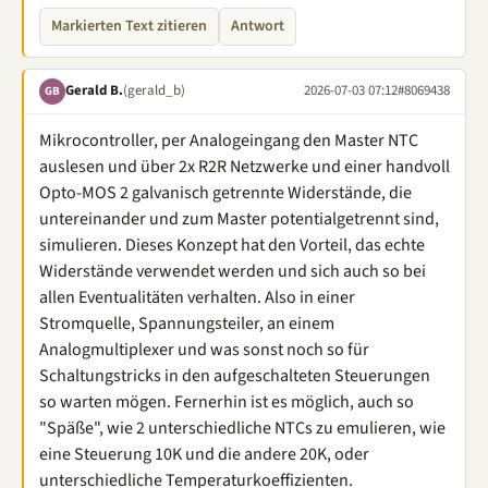
Markierten Text zitieren
Antwort
Gerald B.
(gerald_b)
2026-07-03 07:12
#8069438
GB
Mikrocontroller, per Analogeingang den Master NTC
auslesen und über 2x R2R Netzwerke und einer handvoll
Opto-MOS 2 galvanisch getrennte Widerstände, die
untereinander und zum Master potentialgetrennt sind,
simulieren. Dieses Konzept hat den Vorteil, das echte
Widerstände verwendet werden und sich auch so bei
allen Eventualitäten verhalten. Also in einer
Stromquelle, Spannungsteiler, an einem
Analogmultiplexer und was sonst noch so für
Schaltungstricks in den aufgeschalteten Steuerungen
so warten mögen. Fernerhin ist es möglich, auch so
"Späße", wie 2 unterschiedliche NTCs zu emulieren, wie
eine Steuerung 10K und die andere 20K, oder
unterschiedliche Temperaturkoeffizienten.