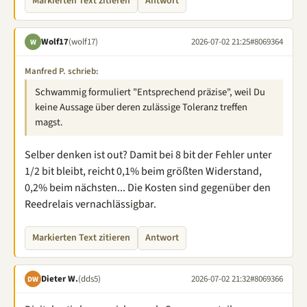
Markierten Text zitieren
Antwort
Wolf17
(wolf17)
2026-07-02 21:25
#8069364
W
Manfred P. schrieb:
Schwammig formuliert "Entsprechend präzise", weil Du
keine Aussage über deren zulässige Toleranz treffen
magst.
Selber denken ist out? Damit bei 8 bit der Fehler unter
1/2 bit bleibt, reicht 0,1% beim größten Widerstand,
0,2% beim nächsten... Die Kosten sind gegenüber den
Reedrelais vernachlässigbar.
Markierten Text zitieren
Antwort
Dieter W.
(dds5)
2026-07-02 21:32
#8069366
DW