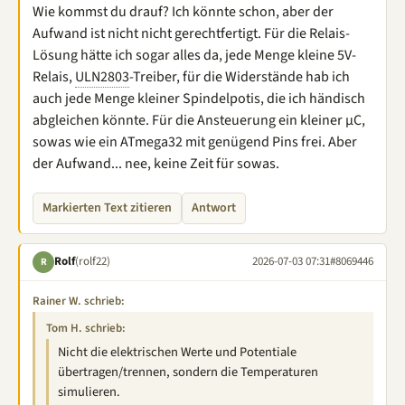
Wie kommst du drauf? Ich könnte schon, aber der
Aufwand ist nicht nicht gerechtfertigt. Für die Relais-
Lösung hätte ich sogar alles da, jede Menge kleine 5V-
Relais,
ULN2803
-Treiber, für die Widerstände hab ich
auch jede Menge kleiner Spindelpotis, die ich händisch
abgleichen könnte. Für die Ansteuerung ein kleiner µC,
sowas wie ein ATmega32 mit genügend Pins frei. Aber
der Aufwand... nee, keine Zeit für sowas.
Markierten Text zitieren
Antwort
Rolf
(rolf22)
2026-07-03 07:31
#8069446
R
Rainer W. schrieb:
Tom H. schrieb:
Nicht die elektrischen Werte und Potentiale
übertragen/trennen, sondern die Temperaturen
simulieren.