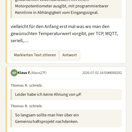
Motorpotentiometer ausgibt, mit programmierbarer
Kennlinie in Abhängigkeit vom Eingangssignal.
vielleicht für den Anfang erst mal was wo man den
gewünschten Temperaturwert vorgibt, per TCP, MQTT,
seriell,....
Markierten Text zitieren
Antwort
Klaus F.
(klaus27f)
2026-07-02 18:55
#8069292
KF
Thomas R. schrieb:
Leider habe ich keine Ahnung von µP.
Thomas R. schrieb:
So langsam sollte man hier über ein
Gemeinschaftsprojekt nachdenken.