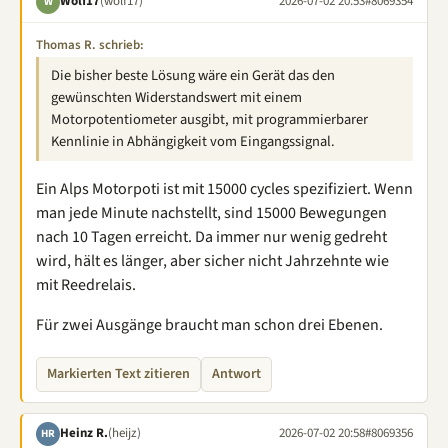
Wolf17
(wolf17)
2026-07-02 20:53
#8069354
W
Thomas R. schrieb:
Die bisher beste Lösung wäre ein Gerät das den
gewünschten Widerstandswert mit einem
Motorpotentiometer ausgibt, mit programmierbarer
Kennlinie in Abhängigkeit vom Eingangssignal.
Ein Alps Motorpoti ist mit 15000 cycles spezifiziert. Wenn
man jede Minute nachstellt, sind 15000 Bewegungen
nach 10 Tagen erreicht. Da immer nur wenig gedreht
wird, hält es länger, aber sicher nicht Jahrzehnte wie
mit Reedrelais.
Für zwei Ausgänge braucht man schon drei Ebenen.
Markierten Text zitieren
Antwort
Heinz R.
(heijz)
2026-07-02 20:58
#8069356
HR