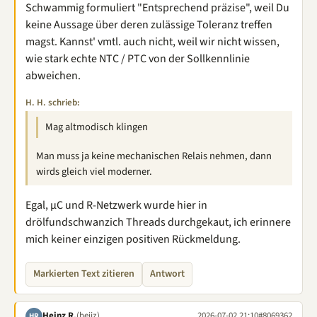
Schwammig formuliert "Entsprechend präzise", weil Du
keine Aussage über deren zulässige Toleranz treffen
magst. Kannst' vmtl. auch nicht, weil wir nicht wissen,
wie stark echte NTC / PTC von der Sollkennlinie
abweichen.
H. H. schrieb:
Mag altmodisch klingen
Man muss ja keine mechanischen Relais nehmen, dann
wirds gleich viel moderner.
Egal, µC und R-Netzwerk wurde hier in
drölfundschwanzich Threads durchgekaut, ich erinnere
mich keiner einzigen positiven Rückmeldung.
Markierten Text zitieren
Antwort
Heinz R.
(heijz)
2026-07-02 21:10
#8069362
HR