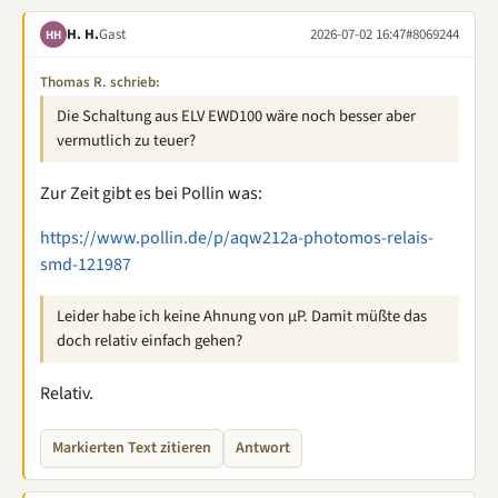
H. H.
Gast
2026-07-02 16:47
#8069244
HH
Thomas R. schrieb:
Die Schaltung aus ELV EWD100 wäre noch besser aber
vermutlich zu teuer?
Zur Zeit gibt es bei Pollin was:
https://www.pollin.de/p/aqw212a-photomos-relais-
smd-121987
Leider habe ich keine Ahnung von µP. Damit müßte das
doch relativ einfach gehen?
Relativ.
Markierten Text zitieren
Antwort