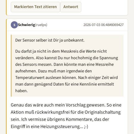
Markierten Text zitieren
Antwort
Schwierig
(ruelps)
2026-07-03 06:48
#8069427
S
Der Sensor selber ist Dir ja unbekannt.
Du darfst ja nicht in dem Messkreis die Werte nicht
verändern. Also kannst Du nur hochohmig die Spannung
des Sensors messen. Dann könnte man eine Messreihe
aufnehmen. Dazu muß man irgendwie den
Temperaturwert auslesen können. Nach einiger Zeit wird
man dann genügend Daten für eine Kennlinie ermittelt
haben.
Genau das wäre auch mein Vorschlag gewesen. So eine
Aktion muß rückwirkungsfrei für die Originalschaltung
sein. Ich vermisse übrigens Kommentare, das der
Eingriff in eine Heizungssteuerung... ;-)