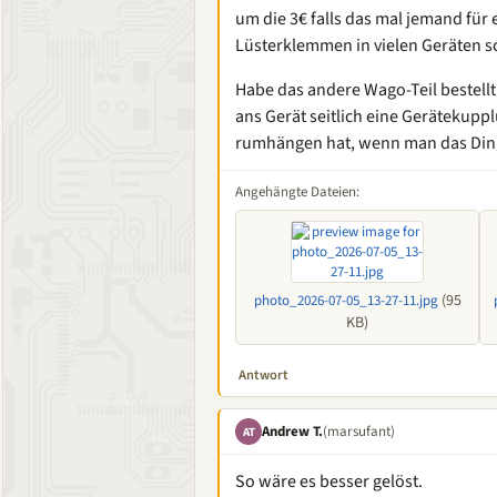
um die 3€ falls das mal jemand für 
Lüsterklemmen in vielen Geräten sc
Habe das andere Wago-Teil bestellt,
ans Gerät seitlich eine Gerätekup
rumhängen hat, wenn man das Din
Angehängte Dateien:
(95
photo_2026-07-05_13-27-11.jpg
KB)
Antwort
Andrew T.
(marsufant)
AT
So wäre es besser gelöst.