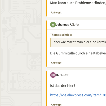
MAn kann auch Probleme erfinden, 
Antwort
Johannes F.
(jofe)
JF
Thomas schrieb:
aber wie macht man hier eine korrek
Die Gummitülle durch eine Kabelv
Antwort
H. H.
Gast
HH
Ist das der hier?
https://de.aliexpress.com/item/1
Antwort