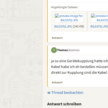
Angehängte Dateien:
(240 KB)
BILD3752.JPG
BILD3753.JPG
Antwort
Thomas
(kosmos)
T
ja so eine Gerätekupplung hatte ich
Kabel habe ich eh bestellen müsse
direkt zur Kupplung sind die Kabel 
Antwort
Thread beobachten
Antwort schreiben