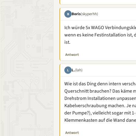
Boris
(skyperhh)
B
Ich würde 5x WAGO Verbindungsklem
wenn es keine Festinstallation is
ist.
Antwort
L.
(lah)
L
Wie ist das Ding denn intern verscha
Querschnitt brauchen? Das käme m
Drehstrom Installationen unpassen
Kabelverschraubung machen. Je na
der Pumpe?), vielleicht sogar mit 1
Klemmenkasten auf die Wand dan
Antwort