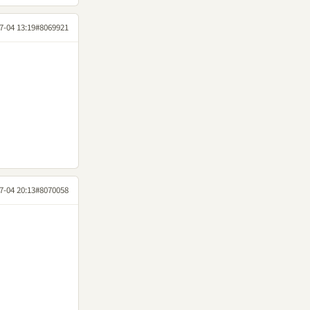
7-04 13:19
#8069921
7-04 20:13
#8070058