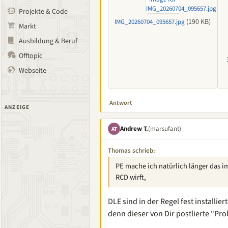
Projekte & Code
(190 KB)
IMG_20260704_095657.jpg
Markt
Ausbildung & Beruf
Offtopic
Webseite
Antwort
ANZEIGE
Andrew T.
(marsufant)
AT
Thomas schrieb:
PE mache ich natürlich länger das im
RCD wirft,
DLE sind in der Regel fest installie
denn dieser von Dir postlierte "Pro