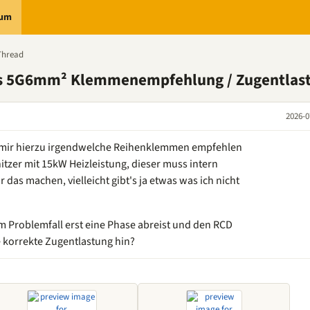
rum
Thread
ss 5G6mm² Klemmenempfehlung / Zugentlas
2026-0
hr mir hierzu irgendwelche Reihenklemmen empfehlen
itzer mit 15kW Heizleistung, dieser muss intern
das machen, vielleicht gibt's ja etwas was ich nicht
im Problemfall erst eine Phase abreist und den RCD
e korrekte Zugentlastung hin?