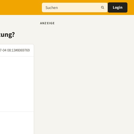
Login
ANZEIGE
tung?
7-04 08:13
#8069769