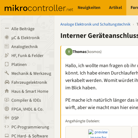
Neuigkeiten
Artikel
Fo
Analoge Elektronik und Schaltungstechnik
›
Alle Beiträge
Interner Geräteanschlu
µC & Elektronik
Analogtechnik
Thomas
(kosmos)
T
HF, Funk & Felder
Platinen
Hallo, ich wollte man fragen ob i
könnt. Ich habe einen Durchlauferh
Mechanik & Werkzeug
verkabelt werden. Womit würdet ihr 
Fahrzeugelektronik
im Blick haben.
Haus & Smart Home
PE mache ich natürlich länger das 
Compiler & IDEs
wirft, aber wie macht man hier ein
FPGA, VHDL & Co.
DSP
Angehängte Dateien:
PC-Programmierung
PC Hard- & Software