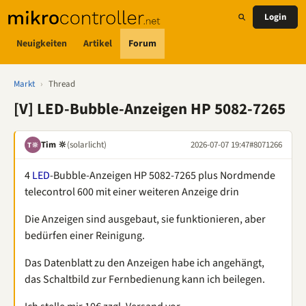
Login
Neuigkeiten
Artikel
Forum
Markt
›
Thread
[V] LED-Bubble-Anzeigen HP 5082-7265
Tim 🔆
(solarlicht)
2026-07-07 19:47
#8071266
T🔆
4
LED
-Bubble-Anzeigen HP 5082-7265 plus Nordmende
telecontrol 600 mit einer weiteren Anzeige drin
Die Anzeigen sind ausgebaut, sie funktionieren, aber
bedürfen einer Reinigung.
Das Datenblatt zu den Anzeigen habe ich angehängt,
das Schaltbild zur Fernbedienung kann ich beilegen.