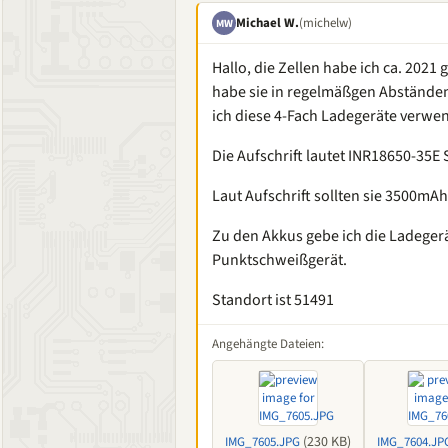
Michael W.
(michelw)
MW
Hallo, die Zellen habe ich ca. 2021 
habe sie in regelmäßgen Abständen
ich diese 4-Fach Ladegeräte verwen
Die Aufschrift lautet INR18650-35
Laut Aufschrift sollten sie 3500mA
Zu den Akkus gebe ich die Ladegerä
Punktschweißgerät.
Standort ist 51491
Angehängte Dateien:
(230 KB)
IMG_7605.JPG
IMG_7604.JP