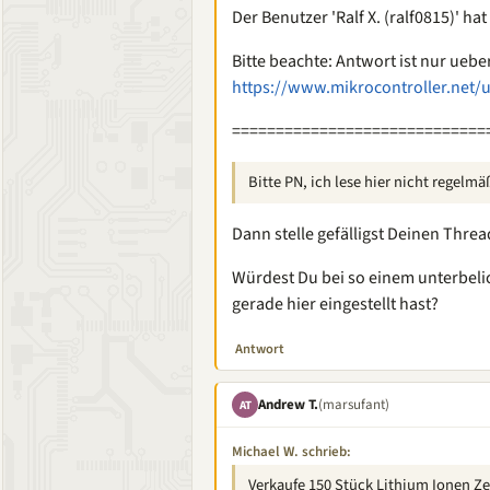
Der Benutzer 'Ralf X. (ralf0815)' hat
Bitte beachte: Antwort ist nur uebe
https://www.mikrocontroller.net/
=============================
Bitte PN, ich lese hier nicht regelmä
Dann stelle gefälligst Deinen Thre
Würdest Du bei so einem unterbeli
gerade hier eingestellt hast?
Antwort
Andrew T.
(marsufant)
AT
Michael W. schrieb:
Verkaufe 150 Stück Lithium Ionen Ze