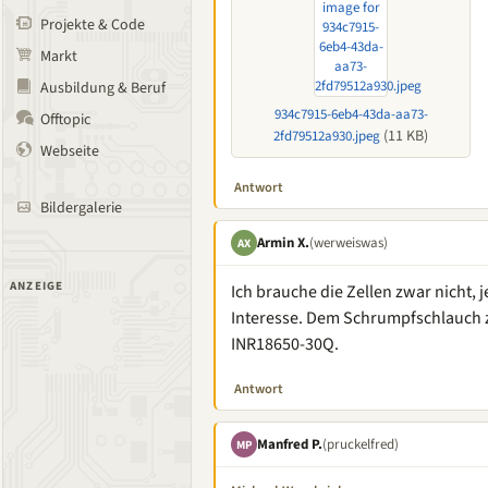
Projekte & Code
Markt
Ausbildung & Beruf
934c7915-6eb4-43da-aa73-
Offtopic
(11 KB)
2fd79512a930.jpeg
Webseite
Antwort
Bildergalerie
Armin X.
(werweiswas)
AX
ANZEIGE
Ich brauche die Zellen zwar nicht,
Interesse. Dem Schrumpfschlauch 
INR18650-30Q.
Antwort
Manfred P.
(pruckelfred)
MP