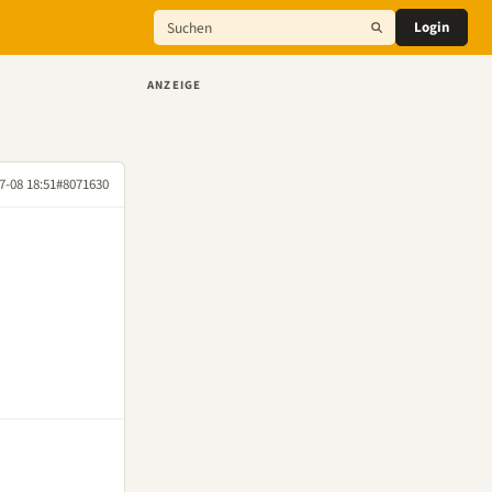
Login
ANZEIGE
7-08 18:51
#8071630