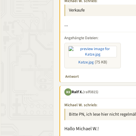
Michael W. schrieb:
Verkaufe
...
Angehängte Dateien:
(75 KB)
Katze.jpg
Antwort
Ralf X.
(ralf0815)
RX
Michael W. schrieb:
Bitte PN, ich lese hier nicht regelmä
Hallo Michael W.!