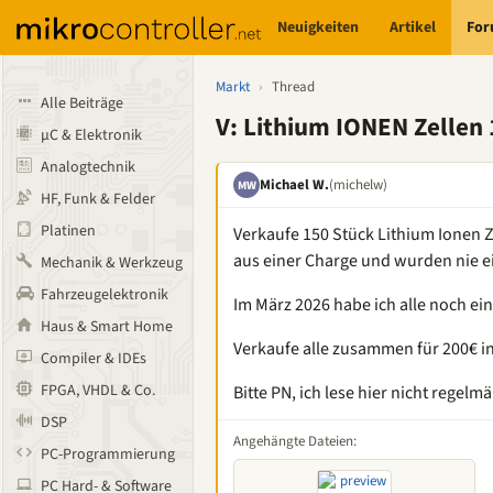
Neuigkeiten
Artikel
Fo
Markt
›
Thread
Alle Beiträge
V: Lithium IONEN Zellen 
µC & Elektronik
Analogtechnik
Michael W.
(michelw)
MW
HF, Funk & Felder
Platinen
Verkaufe 150 Stück Lithium Ionen 
aus einer Charge und wurden nie e
Mechanik & Werkzeug
Fahrzeugelektronik
Im März 2026 habe ich alle noch e
Haus & Smart Home
Verkaufe alle zusammen für 200€ in
Compiler & IDEs
FPGA, VHDL & Co.
Bitte PN, ich lese hier nicht regelmä
DSP
Angehängte Dateien:
PC-Programmierung
PC Hard- & Software