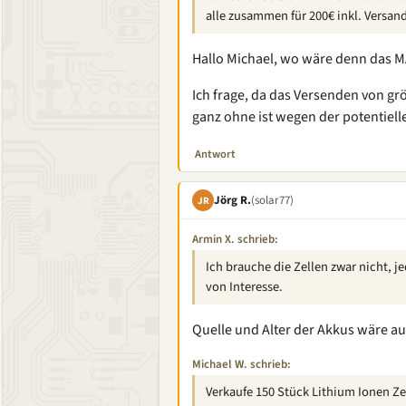
alle zusammen für 200€ inkl. Versand
Hallo Michael, wo wäre denn das MA
Ich frage, da das Versenden von g
ganz ohne ist wegen der potentiel
Antwort
Jörg R.
(solar77)
JR
Armin X. schrieb:
Ich brauche die Zellen zwar nicht, 
von Interesse.
Quelle und Alter der Akkus wäre au
Michael W. schrieb:
Verkaufe 150 Stück Lithium Ionen Z