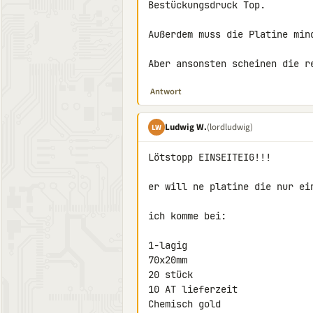
Bestückungsdruck Top.

Außerdem muss die Platine mind
Aber ansonsten scheinen die r
Antwort
Ludwig W.
(lordludwig)
LW
Lötstopp EINSEITEIG!!!

er will ne platine die nur ein
ich komme bei:

1-lagig

70x20mm

20 stück

10 AT lieferzeit

Chemisch gold
