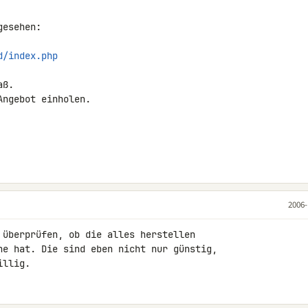
esehen:

d/index.php
ß.

ngebot einholen.

2006-
 überprüfen, ob die alles herstellen 

ne hat. Die sind eben nicht nur günstig, 

illig.