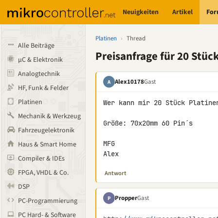
Neuigkeiten
Artikel
Fo
Platinen
›
Thread
Alle Beiträge
Preisanfrage für 20 Stüc
µC & Elektronik
Analogtechnik
Alex10178
Gast
A
HF, Funk & Felder
Platinen
Wer kann mir 20 Stück Platinen
Mechanik & Werkzeug
Größe: 70x20mm 60 Pin´s

Fahrzeugelektronik
MFG

Haus & Smart Home
Alex
Compiler & IDEs
FPGA, VHDL & Co.
Antwort
DSP
Propper
Gast
P
PC-Programmierung
PC Hard- & Software