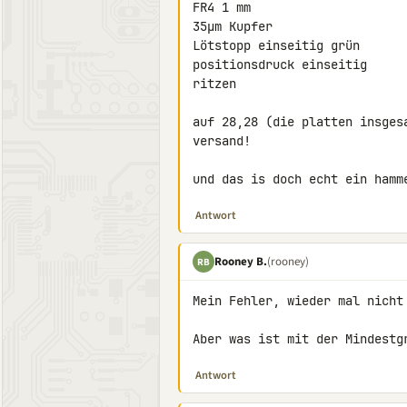
FR4 1 mm

35µm Kupfer

Lötstopp einseitig grün

positionsdruck einseitig

ritzen

auf 28,28 (die platten insges
versand!

und das is doch echt ein hamm
Antwort
Rooney B.
(rooney)
RB
Mein Fehler, wieder mal nicht 
Aber was ist mit der Mindestg
Antwort