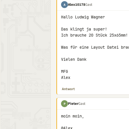
Alex10178
Gast
A
Hallo Ludwig Wagner

Das klingt ja super!

Ich brauche 20 Stück 25x65mm!

Was für eine Layout Datei brau
Vielen Dank

MFG

Alex
Antwort
Pieter
Gast
P
moin moin,

@Alex,
