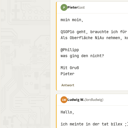
Pieter
Gast
P
moin moin,

QSOP16 geht, brauchte ich für
Als Oberfläche NiAu nehmen, ko
@Philipp

was ging den nicht?

Mit Gruß

Pieter
Antwort
Ludwig W.
(lordludwig)
LW
Hallo,

ich meinte in der tat bilex ;)