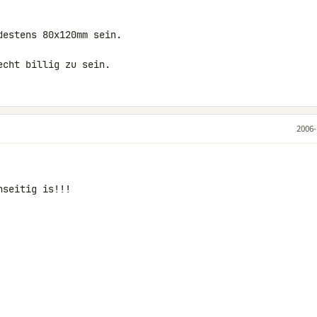
estens 80x120mm sein.

echt billig zu sein.
2006-
seitig is!!!
