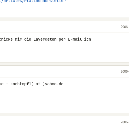
t/articles/Platinenhersteller
2006-
chicke mir die Layerdaten per E-mail ich 

2006-
e : kochtopf1( at )yahoo.de

2006-