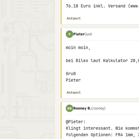
76.18 Euro inkl. Versand (www
Antwort
Pieter
Gast
P
moin moin,

bei Bilex laut Kalkulator 28,0
Gruß

Pieter
Antwort
Rooney B.
(rooney)
RB
@Pieter:

Klingt interessant. Wie komms
folgenden Optionen: FR4 1mm, 