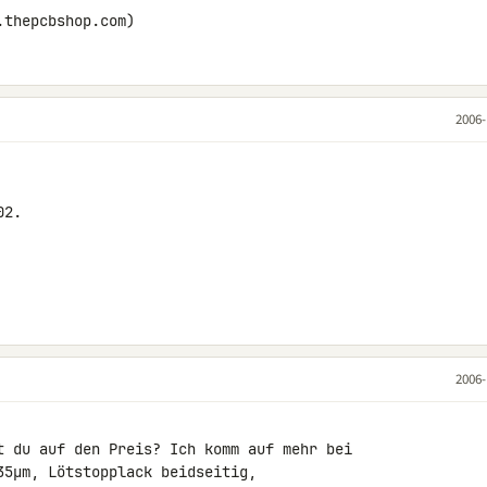
.thepcbshop.com)
2006-
2.

2006-
t du auf den Preis? Ich komm auf mehr bei 

35µm, Lötstopplack beidseitig, 
