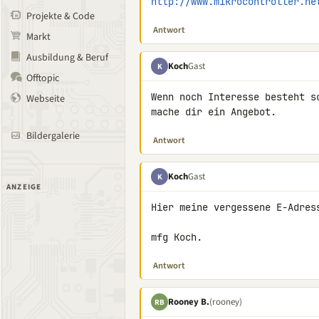
http://www.mikrocontroller.ne
Projekte & Code
Antwort
Markt
Ausbildung & Beruf
Koch
Gast
K
Offtopic
Wenn noch Interesse besteht s
Webseite
mache dir ein Angebot.
Bildergalerie
Antwort
Koch
Gast
K
ANZEIGE
Hier meine vergessene E-Adress
mfg Koch.
Antwort
Rooney B.
(rooney)
RB