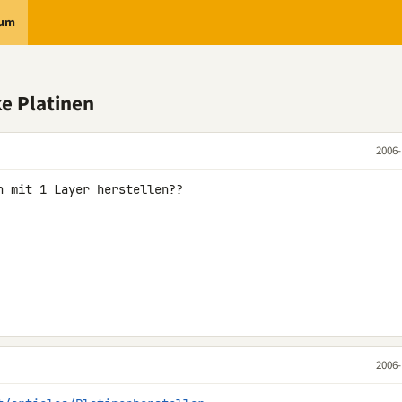
rum
ke Platinen
2006-
 mit 1 Layer herstellen??

2006-