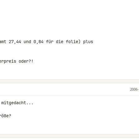
amt 27,44 und 0,84 für die folie) plus 

erpreis oder?!
2006-
mitgedacht...

röße?