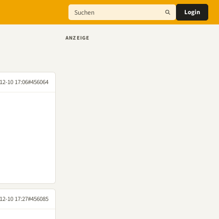
Login
ANZEIGE
12-10 17:06
#456064
12-10 17:27
#456085