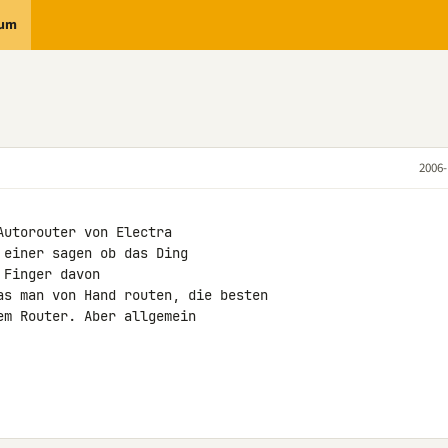
rum
2006-
utorouter von Electra

einer sagen ob das Ding

Finger davon

as man von Hand routen, die besten

m Router. Aber allgemein
