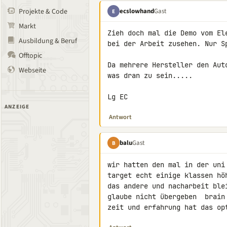
ecslowhand
Gast
Projekte & Code
E
Markt
Zieh doch mal die Demo vom El
Ausbildung & Beruf
bei der Arbeit zusehen. Nur S
Offtopic
Da mehrere Hersteller den Aut
Webseite
was dran zu sein.....

Lg EC
ANZEIGE
Antwort
balu
Gast
B
wir hatten den mal in der uni
target echt einige klassen hö
das andere und nacharbeit ble
glaube nicht übergeben  brain
zeit und erfahrung hat das op