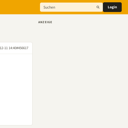
Login
ANZEIGE
12-11 14:40
#456617