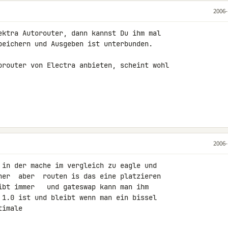
2006-
ektra Autorouter, dann kannst Du ihm mal 

peichern und Ausgeben ist unterbunden.

orouter von Electra anbieten, scheint wohl 

2006-
 in der mache im vergleich zu eagle und 

her  aber  routen is das eine platzieren 

ibt immer   und gateswap kann man ihm 

 1.0 ist und bleibt wenn man ein bissel 

timale