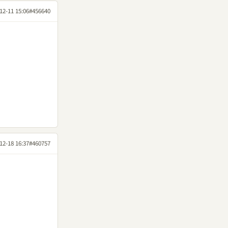
12-11 15:06
#456640
12-18 16:37
#460757