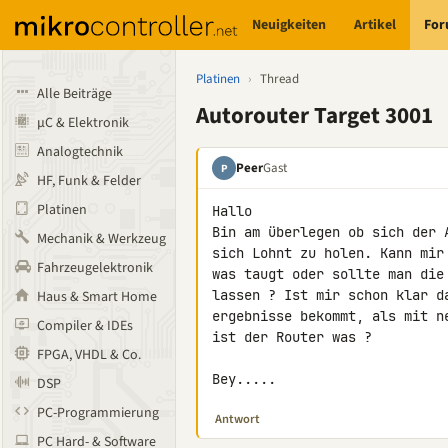
Neuigkeiten
Artikel
Fo
Platinen
›
Thread
Alle Beiträge
Autorouter Target 3001
µC & Elektronik
Analogtechnik
Peer
Gast
P
HF, Funk & Felder
Platinen
Hallo

Bin am überlegen ob sich der A
Mechanik & Werkzeug
sich Lohnt zu holen. Kann mir 
Fahrzeugelektronik
was taugt oder sollte man die 
lassen ? Ist mir schon klar d
Haus & Smart Home
ergebnisse bekommt, als mit ne
Compiler & IDEs
ist der Router was ?

FPGA, VHDL & Co.
Bey.....
DSP
PC-Programmierung
Antwort
PC Hard- & Software