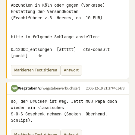
Abzuholen in Köln oder gegen (Vorkasse) 
Erstattung der Versandkosten 

(Frachtführer z.B. Hermes, ca. 10 EUR)

bitte in folgende Schlange anstellen:

DJ1200C_entsorgen  [ättttt]   cts-consult    
Markierten Text zitieren
Antwort
Wegstaben V.
(wegstabenverbuchsler)
2006-12-19 21:37
#461478
WV
so, der Drucker ist weg. Jetzt muß Papa doch 
wieder ein klassisches 

S-O-S Geschenk nehmen (Socken, Oberhemd, 
Schlips).
Markierten Text zitieren
Antwort