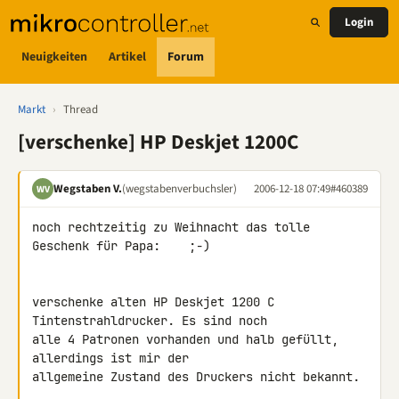
Login
Neuigkeiten
Artikel
Forum
Markt
›
Thread
[verschenke] HP Deskjet 1200C
Wegstaben V.
(wegstabenverbuchsler)
2006-12-18 07:49
#460389
WV
noch rechtzeitig zu Weihnacht das tolle 
Geschenk für Papa:    ;-)

verschenke alten HP Deskjet 1200 C 
Tintenstrahldrucker. Es sind noch 

alle 4 Patronen vorhanden und halb gefüllt, 
allerdings ist mir der 

allgemeine Zustand des Druckers nicht bekannt.
