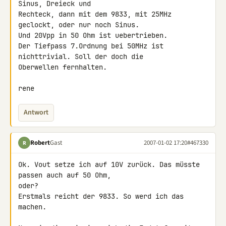
Sinus, Dreieck und 

Rechteck, dann mit dem 9833, mit 25MHz 
geclockt, oder nur noch Sinus. 

Und 20Vpp in 50 Ohm ist uebertrieben.

Der Tiefpass 7.Ordnung bei 50MHz ist 
nichttrivial. Soll der doch die 

Oberwellen fernhalten.

rene
Antwort
Robert
Gast
2007-01-02 17:20
#467330
R
Ok. Vout setze ich auf 10V zurück. Das müsste 
passen auch auf 50 Ohm, 

oder?

Erstmals reicht der 9833. So werd ich das 
machen.
