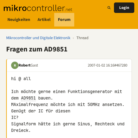
Login
Neuigkeiten
Artikel
Forum
Mikrocontroller und Digitale Elektronik
›
Thread
Fragen zum AD9851
Robert
Gast
2007-01-02 16:16
#467280
R
hi @ all

Ich möchte gerne einen Funktionsgenerator mit 
dem 
AD9851
 bauen. 

MAximalfrequenz möchte ich mit 50MHz ansetzen. 
Genügt der IC für diesen 

IC?

Signalform hätte ich gerne Sinus, Rechteck und 
Dreieck.
