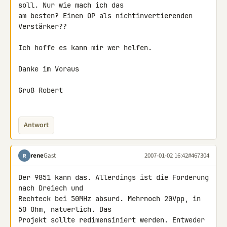
soll. Nur wie mach ich das 

am besten? Einen OP als nichtinvertierenden 
Verstärker??

Ich hoffe es kann mir wer helfen.

Danke im Voraus

Gruß Robert

Antwort
rene
Gast
2007-01-02 16:42
#467304
R
Der 9851 kann das. Allerdings ist die Forderung 
nach Dreiech und 

Rechteck bei 50MHz absurd. Mehrnoch 20Vpp, in 
50 Ohm, natuerlich. Das 

Projekt sollte redimensiniert werden. Entweder 