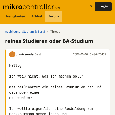
Login
Neuigkeiten
Artikel
Forum
Ausbildung, Studium & Beruf
›
Thread
reines Studieren oder BA-Studium
Unwissender
Gast
2007-01-06 15:48
#470409
U
Hallo,

ich weiß nicht, was ich machen soll?

Was befürwortet ein reines Studium an der Uni 
gegenüber einem 

BA-Studium?

Ich wollte eigentlich eine Ausbildung zum 
Bankkaufmann abschließen und 
