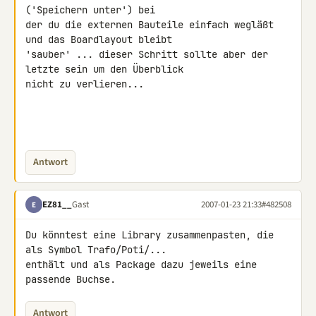
('Speichern unter') bei 

der du die externen Bauteile einfach wegläßt 
und das Boardlayout bleibt 

'sauber' ... dieser Schritt sollte aber der 
letzte sein um den Überblick 

nicht zu verlieren...

Antwort
EZ81__
Gast
2007-01-23 21:33
#482508
E
Du könntest eine Library zusammenpasten, die 
als Symbol Trafo/Poti/... 

enthält und als Package dazu jeweils eine 
passende Buchse.
Antwort