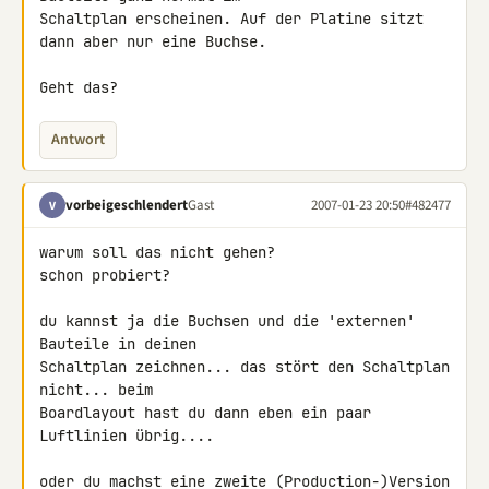
Schaltplan erscheinen. Auf der Platine sitzt 
dann aber nur eine Buchse.

Geht das?
Antwort
vorbeigeschlendert
Gast
2007-01-23 20:50
#482477
V
warum soll das nicht gehen?

schon probiert?

du kannst ja die Buchsen und die 'externen' 
Bauteile in deinen 

Schaltplan zeichnen... das stört den Schaltplan 
nicht... beim 

Boardlayout hast du dann eben ein paar 
Luftlinien übrig....

oder du machst eine zweite (Production-)Version 