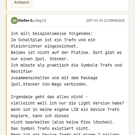
Antwort
Stefan G.
(steg13)
2007-01-24 12:29
#482828
SG
Ich will beispielsweise folgendes:

Im Schaltplan ist ein Trafo und ein 
Gleichrichter eingezeichnet.

Beides ist nicht auf der Platine. Dort gibt es 
nur einen 2pol. Stecker.

Ich müsste als praktisch die Symbole Trafo und 
Rectifier 

zusammenschalten und mit dem Package 
2pol.Stecker Con-Wago verbinden.

Irgendwie geht das alles nicht -

vielleicht weil ich nur die Light Version habe?

wenn ich in meine eigene LIB ein Device Trafo 
kopiere, kann ich dieses 

nicht bearbeiten (also keine Pins löschen).

Das Symbol Trafo existiert nicht.

Wenn ich das Device Trafo mit einem 2 poligen 