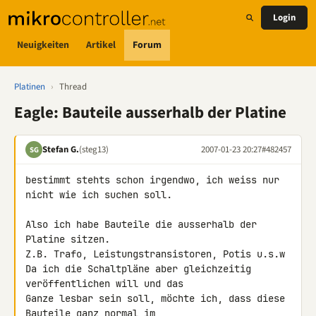
Login
Neuigkeiten
Artikel
Forum
Platinen
›
Thread
Eagle: Bauteile ausserhalb der Platine
Stefan G.
(steg13)
2007-01-23 20:27
#482457
SG
bestimmt stehts schon irgendwo, ich weiss nur 
nicht wie ich suchen soll.

Also ich habe Bauteile die ausserhalb der 
Platine sitzen.

Z.B. Trafo, Leistungstransistoren, Potis u.s.w

Da ich die Schaltpläne aber gleichzeitig 
veröffentlichen will und das 

Ganze lesbar sein soll, möchte ich, dass diese 
Bauteile ganz normal im 
