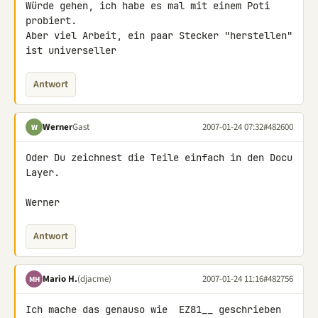
Würde gehen, ich habe es mal mit einem Poti 
probiert.

Aber viel Arbeit, ein paar Stecker "herstellen" 
ist universeller
Antwort
Werner
Gast
2007-01-24 07:32
#482600
W
Oder Du zeichnest die Teile einfach in den Docu 
Layer.

Werner
Antwort
Mario H.
(djacme)
2007-01-24 11:16
#482756
MH
Ich mache das genauso wie  EZ81__ geschrieben 