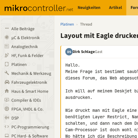
Neuigkeiten
Artikel
Fo
Platinen
›
Thread
Alle Beiträge
Layout mit Eagle drucken
µC & Elektronik
Analogtechnik
Dirk Schlage
Gast
DS
HF, Funk & Felder
Platinen
Hallo.

Meine Frage ist bestimmt saub
Mechanik & Werkzeug
dieses Forum, das Web abgesuch
Fahrzeugelektronik
Ich will auf meinem Deskjet b
Haus & Smart Home
ausdrucken.

Compiler & IDEs
FPGA, VHDL & Co.
Wie druckt man mit Eagle eine
benötigten Layer Restrict, Na
DSP
schalten, und dann nach dem Dr
PC-Programmierung
Cam-Processor ist doch wohl ni
PC Hard- & Software
Wo hätte ich die Beschreibung 