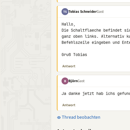
Tobias Schneider
Gast
TS
Hallo,

Die Schaltflaeche befindet si
ganz oben links. Alternativ ka
Befehlszeile eingeben und Ente
Gruß Tobias
Antwort
Björn
Gast
B
Ja danke jetzt hab ichs gefun
Antwort
Thread beobachten