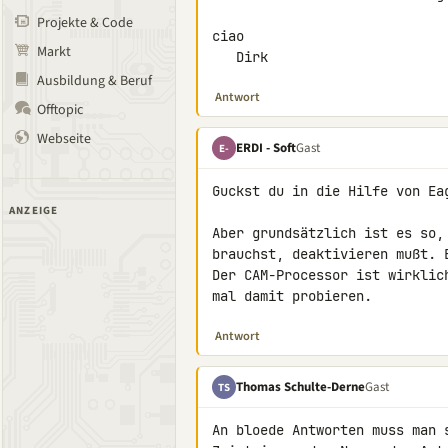
Projekte & Code
ciao

Markt
   Dirk
Ausbildung & Beruf
Antwort
Offtopic
Webseite
ERDI - Soft
Gast
E-
Guckst du in die Hilfe von Eag
ANZEIGE
Aber grundsätzlich ist es so,
brauchst, deaktivieren mußt. 
Der CAM-Processor ist wirklic
mal damit probieren.
Antwort
Thomas Schulte-Derne
Gast
TS
An bloede Antworten muss man s