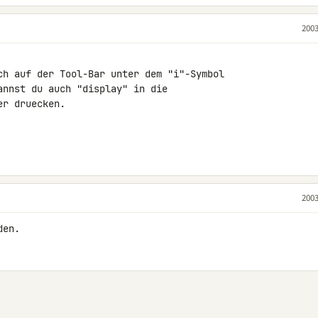
2003
ch auf der Tool-Bar unter dem "i"-Symbol

nnst du auch "display" in die

r druecken.

2003
den.