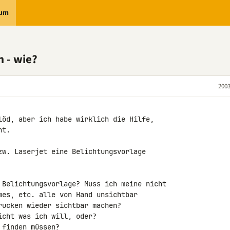
rum
 - wie?
2003
löd, aber ich habe wirklich die Hilfe,

t.

zw. Laserjet eine Belichtungsvorlage

 Belichtungsvorlage? Muss ich meine nicht

mes, etc. alle von Hand unsichtbar

ucken wieder sichtbar machen?

cht was ich will, oder?

finden müssen?
