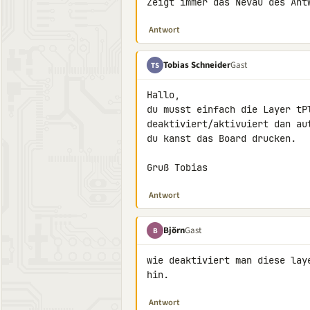
Zeigt immer das Nevau des Ant
Antwort
Tobias Schneider
Gast
TS
Hallo,

du musst einfach die Layer tP
deaktiviert/aktivuiert dan au
du kanst das Board drucken.

Gruß Tobias
Antwort
Björn
Gast
B
wie deaktiviert man diese lay
hin.
Antwort