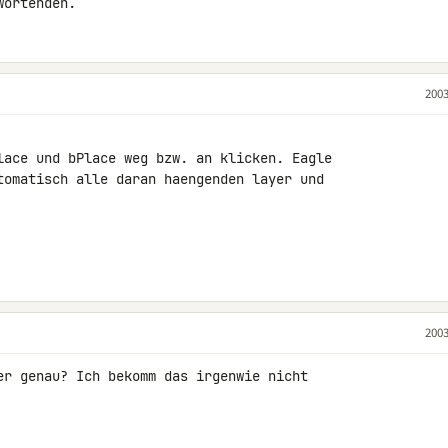
wortenden.
2003
lace und bPlace weg bzw. an klicken. Eagle

tomatisch alle daran haengenden layer und

2003
er genau? Ich bekomm das irgenwie nicht
