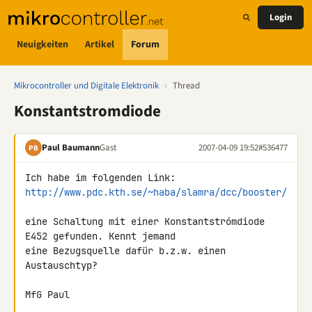
Login
Neuigkeiten
Artikel
Forum
Mikrocontroller und Digitale Elektronik
›
Thread
Konstantstromdiode
Paul Baumann
Gast
2007-04-09 19:52
#536477
PB
http://www.pdc.kth.se/~haba/slamra/dcc/booster/
eine Schaltung mit einer Konstantstrómdiode 
E452 gefunden. Kennt jemand 

eine Bezugsquelle dafür b.z.w. einen 
Austauschtyp?

MfG Paul