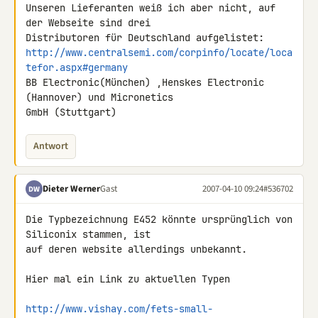
Unseren Lieferanten weiß ich aber nicht, auf 
der Webseite sind drei 

http://www.centralsemi.com/corpinfo/locate/loca
tefor.aspx#germany
BB Electronic(München) ,Henskes Electronic 
(Hannover) und Micronetics 

GmbH (Stuttgart)
Antwort
Dieter Werner
Gast
2007-04-10 09:24
#536702
DW
Die Typbezeichnung E452 könnte ursprünglich von 
Siliconix stammen, ist 

auf deren website allerdings unbekannt.

Hier mal ein Link zu aktuellen Typen

http://www.vishay.com/fets-small-