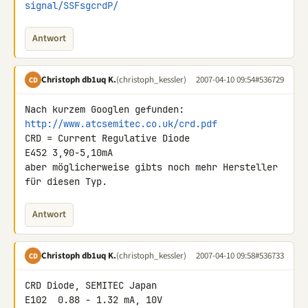
signal/SSFsgcrdP/
Antwort
Christoph db1uq K.
(christoph_kessler)
2007-04-10 09:54
#536729
CD
http://www.atcsemitec.co.uk/crd.pdf
CRD = Current Regulative Diode

E452 3,90-5,10mA

aber möglicherweise gibts noch mehr Hersteller 
für diesen Typ.
Antwort
Christoph db1uq K.
(christoph_kessler)
2007-04-10 09:58
#536733
CD
CRD Diode, SEMITEC Japan

E102  0.88 - 1.32 mA, 10V
