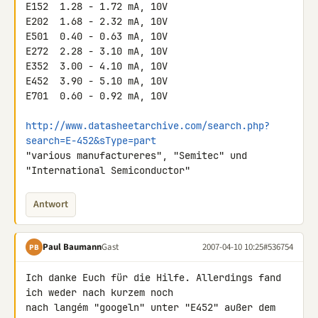
E152  1.28 - 1.72 mA, 10V

E202  1.68 - 2.32 mA, 10V

E501  0.40 - 0.63 mA, 10V

E272  2.28 - 3.10 mA, 10V

E352  3.00 - 4.10 mA, 10V

E452  3.90 - 5.10 mA, 10V

E701  0.60 - 0.92 mA, 10V

http://www.datasheetarchive.com/search.php?
search=E-452&sType=part
"various manufactureres", "Semitec" und 
"International Semiconductor"
Antwort
Paul Baumann
Gast
2007-04-10 10:25
#536754
PB
Ich danke Euch für die Hilfe. Allerdings fand 
ich weder nach kurzem noch 

nach langém "googeln" unter "E452" außer dem 