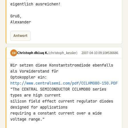
eigentlich ausreichen!

Gruß,

Alexander
Antwort
Christoph db1uq K.
(christoph_kessler)
2007-04-10 09:10
#536686
CD
Wir setzen diese Konstantstromdiode ebenfalls 
als Vorwiderstand für 

http://www.centralsemi.com/pdf/CCLHM080-150.PDF
"The CENTRAL SEMICONDUCTOR CCLHM080 series 
types are high current 

silicon field effect current regulator diodes 
designed for applications 

requiring a constant current over a wide 
voltage range."
