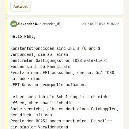
Antwort
Alexander D.
(alexander_d)
2007-04-10 08:31
#536652
AD
Hallo Paul,

Konstantstromdioden sind JFETs (G und S 
verbunden), die auf einen 

bestimmten Sättigungsstrom IDSS selektiert 
worden sind. Du kannst als 

Ersatz einen JFET aussuchen, der ca. 5mA IDSS 
hat oder eine 

JFET-Konstantsromquelle aufbauen.

Leider kann ich die Schaltung im Link nicht 
öffnen, aber soweit ich die 

Sache verstehe, gibt es dort einen Optokoppler, 
der direkt mit den 

Pegeln der RS232 angesteuert wird. Da sollte 
ein simpler Vorwiderstand 
