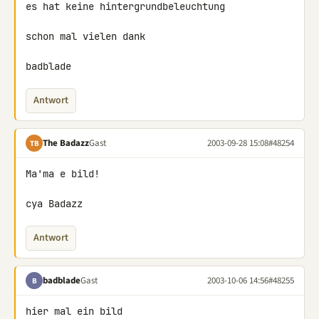
es hat keine hintergrundbeleuchtung

schon mal vielen dank

badblade
Antwort
The Badazz
Gast
2003-09-28 15:08
#48254
TB
Ma'ma e bild!

cya Badazz
Antwort
badblade
Gast
2003-10-06 14:56
#48255
B
hier mal ein bild