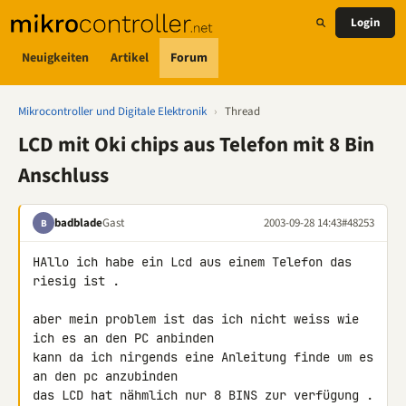
Login
Neuigkeiten
Artikel
Forum
Mikrocontroller und Digitale Elektronik
›
Thread
LCD mit Oki chips aus Telefon mit 8 Bin
Anschluss
badblade
Gast
2003-09-28 14:43
#48253
B
HAllo ich habe ein Lcd aus einem Telefon das 
riesig ist .

aber mein problem ist das ich nicht weiss wie 
ich es an den PC anbinden

kann da ich nirgends eine Anleitung finde um es 
an den pc anzubinden

das LCD hat nähmlich nur 8 BINS zur verfügung .
