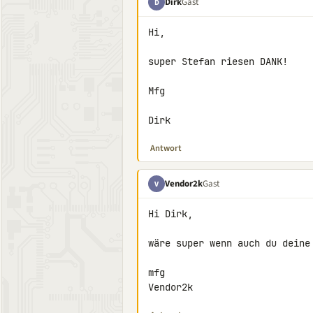
Dirk
Gast
D
Hi,

super Stefan riesen DANK!

Mfg

Dirk
Antwort
Vendor2k
Gast
V
Hi Dirk,

wäre super wenn auch du deine 
mfg

Vendor2k