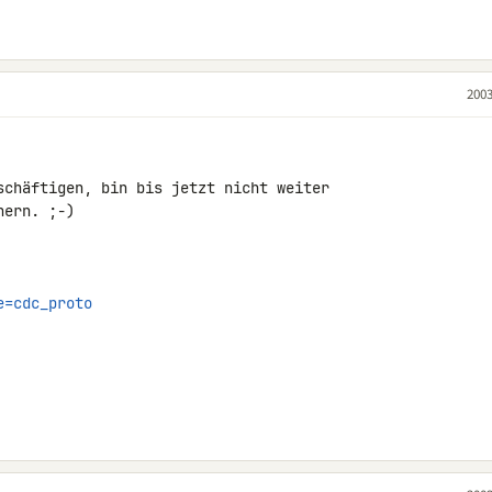
2003
schäftigen, bin bis jetzt nicht weiter

ern. ;-)

e=cdc_proto