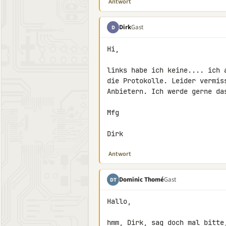
Antwort
Dirk
Gast
D
Hi,

links habe ich keine.... ich 
die Protokolle. Leider vermis
Anbietern. Ich werde gerne das
Mfg

Dirk
Antwort
Dominic Thomé
Gast
DT
Hallo,

hmm, Dirk, sag doch mal bitte