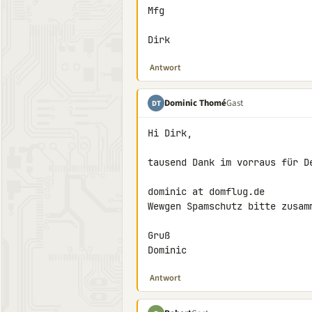
Mfg

Dirk
Antwort
Dominic Thomé
Gast
DT
Hi Dirk,

tausend Dank im vorraus für De
dominic at domflug.de

Wewgen Spamschutz bitte zusamm
Gruß

Dominic
Antwort