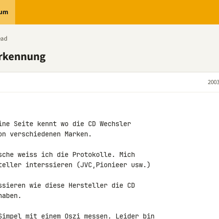
rum
ead
Erkennung
2003
ine Seite kennt wo die CD Wechsler

n verschiedenen Marken.

sche weiss ich die Protokolle. Mich

teller interssieren (JVC,Pionieer usw.)

ssieren wie diese Hersteller die CD

aben.

Simpel mit einem Oszi messen. Leider bin
