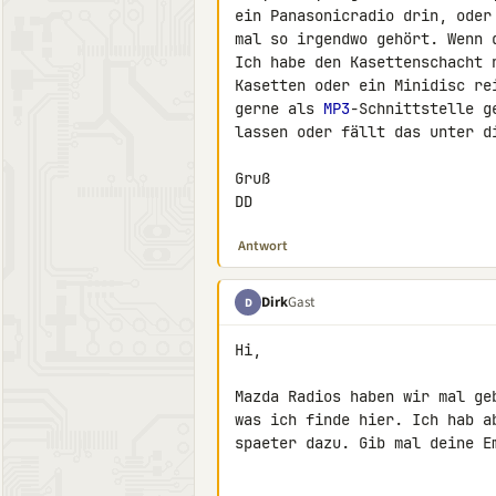
ein Panasonicradio drin, oder
mal so irgendwo gehört. Wenn 
Ich habe den Kasettenschacht 
Kasetten oder ein Minidisc re
gerne als 
MP3
-Schnittstelle g
lassen oder fällt das unter di
Gruß

DD
Antwort
Dirk
Gast
D
Hi,

Mazda Radios haben wir mal ge
was ich finde hier. Ich hab a
spaeter dazu. Gib mal deine Em