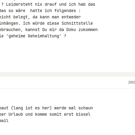
 ? Leidersteht nix drauf und ich hab das

das so wäre  hatte ich folgendes :

nicht belegt, da kann man entweder

inhängen. Ich würde diese Schnittstelle

ebrauchen, kannst Du mir da Doku zukommen

e 'geheime Geheimhaltung' ?

2003
baut (lang ist es her) werde mal schaun

ber Urlaub und komme somit erst bissel

ail
