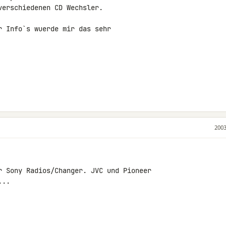
erschiedenen CD Wechsler.

 Info`s wuerde mir das sehr

2003
r Sony Radios/Changer. JVC und Pioneer

..
