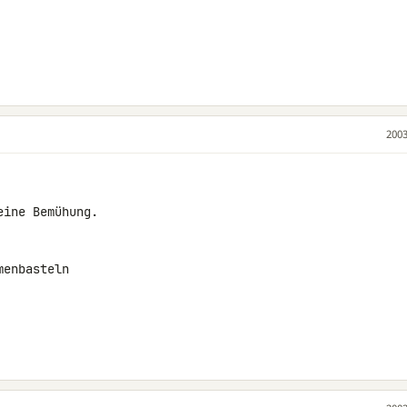
2003
ine Bemühung.

enbasteln
