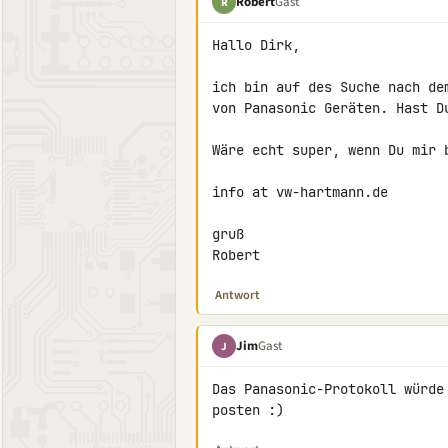
Robert
Gast
R
Hallo Dirk,

ich bin auf des Suche nach de
von Panasonic Geräten. Hast Du
Wäre echt super, wenn Du mir b
info at vw-hartmann.de

gruß

Robert
Antwort
Jim
Gast
J
Das Panasonic-Protokoll würde
posten :)