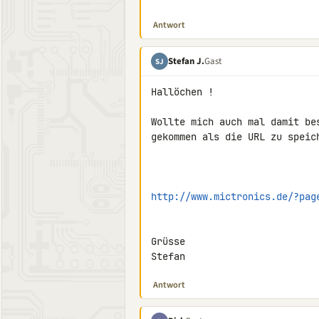
Antwort
Stefan J.
Gast
SJ
Hallöchen !

Wollte mich auch mal damit be
gekommen als die URL zu speich
http://www.mictronics.de/?pag
Grüsse

Stefan
Antwort