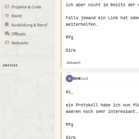
ich aber nicht im Besitz der v
Projekte & Code
Markt
Falls jemand ein Link hat oder
weiterhelfen.

Ausbildung & Beruf
Offtopic
Mfg

Webseite
Dirk
Antwort
ANZEIGE
Dirk
Gast
D
Hi,

ein Protokoll habe ich nun fü
waeren noch sehr interessant..
Mfg

Dirk