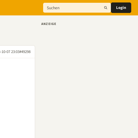
Login
ANZEIGE
-10-07 23:03
#49298