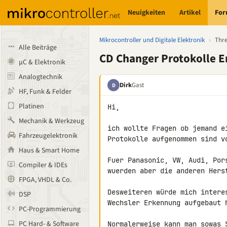
Neuigkeiten
Artikel
Fo
Mikrocontroller und Digitale Elektronik
›
Thr
Alle Beiträge
CD Changer Protokolle 
µC & Elektronik
Analogtechnik
Dirk
Gast
D
HF, Funk & Felder
Platinen
Hi,

Mechanik & Werkzeug
ich wollte Fragen ob jemand e
Fahrzeugelektronik
Protokolle aufgenommen sind vo
Haus & Smart Home
Fuer Panasonic, VW, Audi, Por
Compiler & IDEs
wuerden aber die anderen Hers
FPGA, VHDL & Co.
Desweiteren würde mich intere
DSP
Wechsler Erkennung aufgebaut h
PC-Programmierung
PC Hard- & Software
Normalerweise kann man sowas 