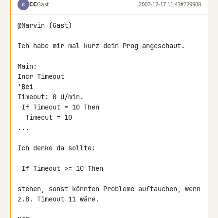
CC
Gast
2007-12-17 11:43
#729908
C
@Marvin (Gast)

Ich habe mir mal kurz dein Prog angeschaut.

Main:

Incr Timeout                                                
'Bei 

Timeout: 0 U/min.

 If Timeout = 10 Then

  Timeout = 10

...

Ich denke da sollte:

 If Timeout >= 10 Then

stehen, sonst könnten Probleme auftauchen, wenn 
z.B. Timeout 11 wäre.
