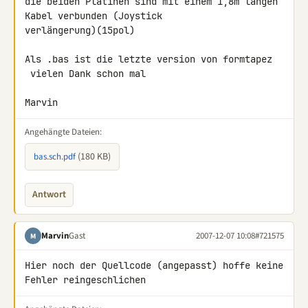
die beiden Platinen sind mit einem 1,8m langen 
Kabel verbunden (Joystick 

verlängerung)(15pol)

Als .bas ist die letzte version von formtapez

 vielen Dank schon mal

Marvin
Angehängte Dateien:
(180 KB)
bas.sch.pdf
Antwort
Marvin
Gast
2007-12-07 10:08
#721575
M
Hier noch der Quellcode (angepasst) hoffe keine 
Fehler reingeschlichen