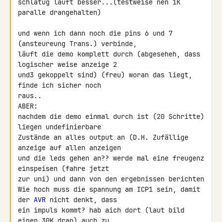
schlatug läuft besser...(testweise nen 1K 
paralle drangehalten)

und wenn ich dann noch die pins 6 und 7 
(ansteureung Trans.) verbinde, 

läuft die demo komplett durch (abgeseheh, dass 
logischer weise anzeige 2 

und3 gekoppelt sind) (freu) woran das liegt, 
finde ich sicher noch 

raus..

ABER:

nachdem die demo einmal durch ist (20 Schritte) 
liegen undefinierbare 

Zustände an alles output an (D.H. Zufällige 
anzeige auf allen anzeigen 

und die leds gehen an?? werde mal eine freugenz 
einspeisen (fahre jetzt 

zur uni) und dann von den ergebnissen berichten

Wie hoch muss die spannung am ICP1 sein, damit 
der 
AVR
 nicht denkt, dass 

ein impuls kommt? hab aich dort (laut bild 
einen 30K dran) auch zu 
