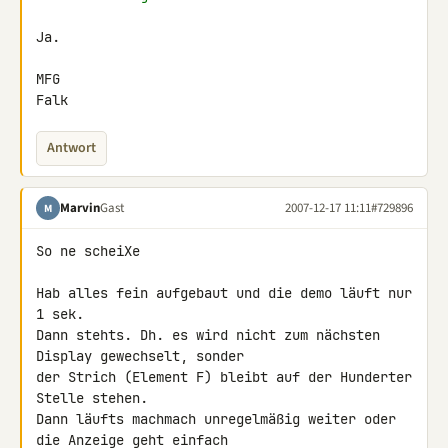
Ja.

MFG

Falk
Antwort
Marvin
Gast
2007-12-17 11:11
#729896
M
So ne scheiXe

Hab alles fein aufgebaut und die demo läuft nur 
1 sek.

Dann stehts. Dh. es wird nicht zum nächsten 
Display gewechselt, sonder 

der Strich (Element F) bleibt auf der Hunderter 
Stelle stehen.

Dann läufts machmach unregelmäßig weiter oder 
die Anzeige geht einfach 
