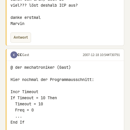
viel??? löst deshalb ICP aus?

danke erstmal

Marvin
Antwort
CC
Gast
2007-12-18 10:54
#730791
C
@ der mechatroniker (Gast)

Hier nochmal der Programmausschnitt:

Incr Timeout

If Timeout = 10 Then

  Timeout = 10

  Freq = 0

  ...

End If
