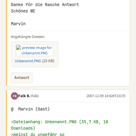
Danke für die Rasche Antwort

Schönes WE

Marvin
Angehängte Dateien:
(20 KB)
Unbenannt.PNG
Antwort
Falk B.
(falk)
2007-12-09 14:42
#723170
FB
@  Marvin (Gast)

>Dateianhang: Unbenannt.PNG (35,7 KB, 18 
Downloads)
>meinst du ungefähr so