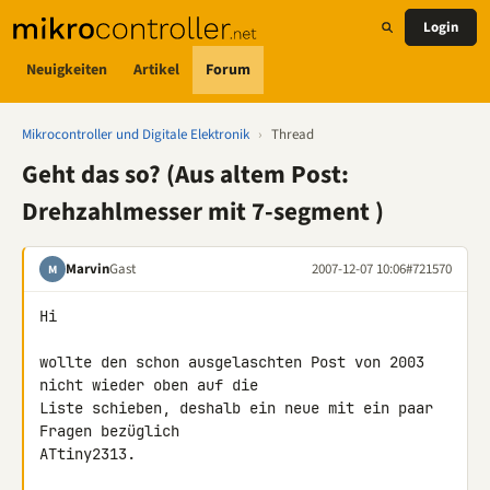
Login
Neuigkeiten
Artikel
Forum
Mikrocontroller und Digitale Elektronik
›
Thread
Geht das so? (Aus altem Post:
Drehzahlmesser mit 7-segment )
Marvin
Gast
2007-12-07 10:06
#721570
M
Hi

wollte den schon ausgelaschten Post von 2003 
nicht wieder oben auf die 

Liste schieben, deshalb ein neue mit ein paar 
Fragen bezüglich 

ATtiny2313.
