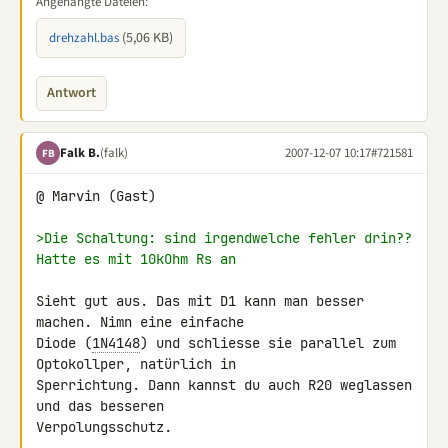
Angehängte Dateien:
(5,06 KB)
drehzahl.bas
Antwort
Falk B.
(falk)
2007-12-07 10:17
#721581
FB
@ Marvin (Gast)

>Die Schaltung: sind irgendwelche fehler drin?? 
Hatte es mit 10kOhm Rs an
Sieht gut aus. Das mit D1 kann man besser 
machen. Nimn eine einfache 

Diode (
1N4148
) und schliesse sie parallel zum 
Optokollper, natürlich in 

Sperrichtung. Dann kannst du auch R20 weglassen 
und das besseren 

Verpolungsschutz.
