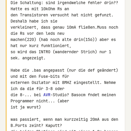
Die Schaltung: sind irgendwelche fehler drin?? 
Hatte es mit 10kOhm Rs an 

den Transistoren versucht hat nicht gefunzt. 
Deshalb habe ich sie 

verkleinert, dass genau 10mA fließen.Muss noch 
die Rs vor den leds neu 

machen(220) (hab noch alte drin(156)) aber es 
hat nur kurz funktioniert, 

so wird das INTRO (wandernder Strich) nur 1 
sek. angezeigt.

Habe die .bas angepasst (nur die def geändert) 
und mit den Fuse-bits für 

externen Oszlator mit 8MHZ eingestellt. Nehme 
ich da die für 3-8 oder 

die 8-... bei 
AVR
-Studio? Basocm fndet meinen 
Programmer nicht... (aber 

ist ja wurst)

was passiert, wenn man kurzzeitig 20mA aus den 
B.Ports zeiht? Kaputt?
