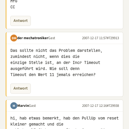
MfG

CC
Antwort
der mechatroniker
Gast
2007-12-17 11:57
#729913
DM
Das sollte nicht das Problem darstellen, 
zumindest nicht, wenn dies die 

einzige Stelle ist, an der Incr Timeout 
ausgeführt wird. Wie soll denn 

Timeout den Wert 11 jemals erreichen?
Antwort
Marvin
Gast
2007-12-17 12:16
#729938
M
hi, hab etwas bemerkt, hab den PullUp vom reset 
kleiner gemacht und die 
