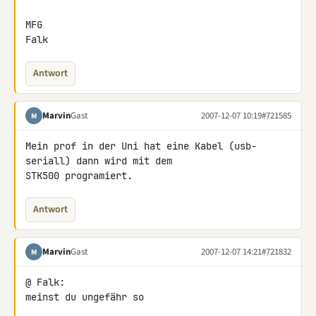
MFG

Falk
Antwort
Marvin
Gast
2007-12-07 10:19
#721585
M
Mein prof in der Uni hat eine Kabel (usb-
seriall) dann wird mit dem 

STK500 programiert.
Antwort
Marvin
Gast
2007-12-07 14:21
#721832
M
@ Falk:

meinst du ungefähr so
