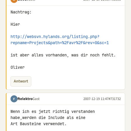
Nachtrag:

Hier

http://websvn.hylands.org/listing.php?
repname=Projects&path=%2Favr%2F&rev=0&sc=1
ist aber alles vorhanden, was dir noch fehlt.

Oliver
Antwort
ftelektro
Gast
2007-12-19 11:47
#731732
F
Wenn ich es jetzt richtig verstanden 
habe,werden die Include als eine 

Art Bausteine verwendet.