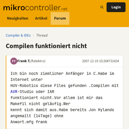
Login
Neuigkeiten
Artikel
Forum
Compiler & IDEs
›
Thread
Compilen funktioniert nicht
Frank T.
(ftelektro)
2007-12-19 10:26
#731654
FT
Ich bin noch ziemlicher Anfänger in C.Habe im 
Internet unter 

HUV-Robotics diese Files gefunden .Compilen mit 
AVR
-Studio oder IAR 

funktioniert nicht.Vor allem ist mir das 
Makefil nicht geläufig.Wer 

kennt sich damit aus.Habe bereits Jon Hylands 
angemailt (14Tage) ohne 

Anwort.mfg frank