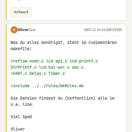
Antwort
Oliver
Gast
2007-12-19 14:35
#731930
O
Was du alles benötigst, steht im rudimentären 
makefile:

>reflow-oven.c lcd-api.c lcd-printf.c 
StrPrintf.c lcd-hal-avr.c adc.c
>UART.c Delay.c Timer.c
>include ../../rules/mkRules.mk
Die Dateien findest du (hoffentlich) alle im 
o.a. link.

Viel Spaß

Oliver