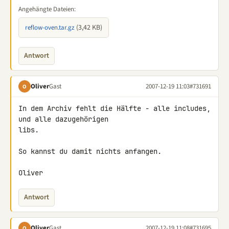
Angehängte Dateien:
(3,42 KB)
reflow-oven.tar.gz
Antwort
Oliver
Gast
2007-12-19 11:03
#731691
O
In dem Archiv fehlt die Hälfte - alle includes, 
und alle dazugehörigen 

libs.

So kannst du damit nichts anfangen.

Oliver
Antwort
Oliver
Gast
2007-12-19 11:08
#731695
O