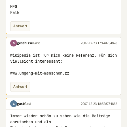
MFG

Falk
Antwort
geschisse
Gast
2007-12-23 17:44
#734828
G
Wikipedia ist für mich keine Referenz. Für dich 
vielleicht interessant:

www.umgang-mit-menschen.zz
Antwort
gast
Gast
2007-12-23 18:52
#734862
G
Immer wieder schön zu sehen wie die Beiträge 
abrutschen und als 
