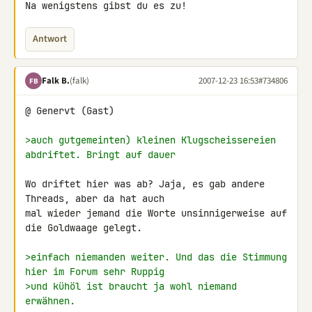
Na wenigstens gibst du es zu!
Antwort
Falk B.
(falk)
2007-12-23 16:53
#734806
FB
@ Genervt (Gast)

>auch gutgemeinten) kleinen Klugscheissereien 
abdriftet. Bringt auf dauer
Wo driftet hier was ab? Jaja, es gab andere 
Threads, aber da hat auch 

mal wieder jemand die Worte unsinnigerweise auf 
die Goldwaage gelegt.

>einfach niemanden weiter. Und das die Stimmung 
hier im Forum sehr Ruppig
>und kühöl ist braucht ja wohl niemand 
erwähnen.