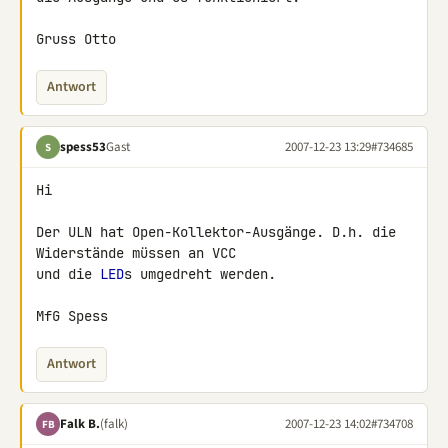
Gruss Otto
Antwort
spess53
Gast
2007-12-23 13:29
#734685
S
Hi

Der ULN hat Open-Kollektor-Ausgänge. D.h. die 
Widerstände müssen an VCC 

und die 
LED
s umgedreht werden.

MfG Spess
Antwort
Falk B.
(falk)
2007-12-23 14:02
#734708
FB