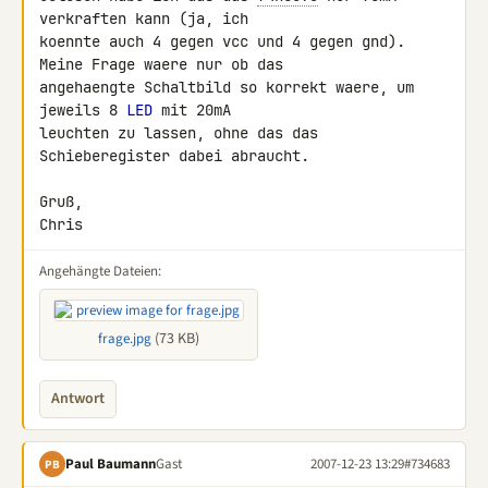
verkraften kann (ja, ich 

koennte auch 4 gegen vcc und 4 gegen gnd). 
Meine Frage waere nur ob das 

angehaengte Schaltbild so korrekt waere, um 
jeweils 8 
LED
 mit 20mA 

leuchten zu lassen, ohne das das 
Schieberegister dabei abraucht.

Gruß,

Chris
Angehängte Dateien:
(73 KB)
frage.jpg
Antwort
Paul Baumann
Gast
2007-12-23 13:29
#734683
PB