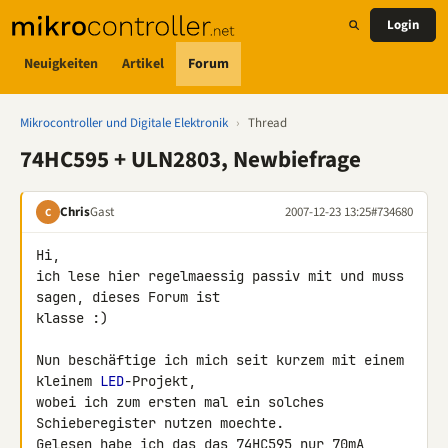
Login
Neuigkeiten
Artikel
Forum
Mikrocontroller und Digitale Elektronik
›
Thread
74HC595 + ULN2803, Newbiefrage
Chris
Gast
2007-12-23 13:25
#734680
C
Hi,

ich lese hier regelmaessig passiv mit und muss 
sagen, dieses Forum ist 

klasse :)

Nun beschäftige ich mich seit kurzem mit einem 
kleinem 
LED
-Projekt, 

wobei ich zum ersten mal ein solches 
Schieberegister nutzen moechte. 

Gelesen habe ich das das 
74HC595
 nur 70mA 