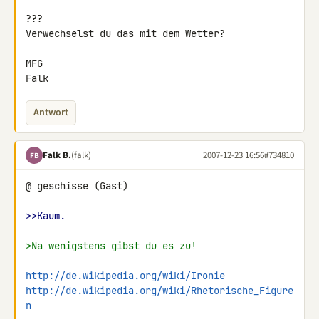
???

Verwechselst du das mit dem Wetter?

MFG

Falk
Antwort
Falk B.
(falk)
2007-12-23 16:56
#734810
FB
@ geschisse (Gast)

>>Kaum.
>Na wenigstens gibst du es zu!
http://de.wikipedia.org/wiki/Ironie
http://de.wikipedia.org/wiki/Rhetorische_Figure
n