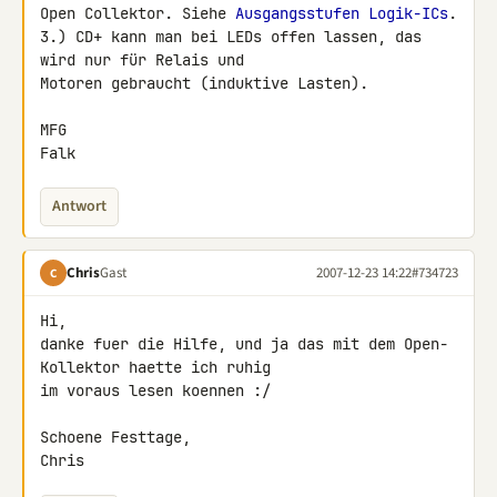
Open Collektor. Siehe 
Ausgangsstufen Logik-ICs
.

3.) CD+ kann man bei LEDs offen lassen, das 
wird nur für Relais und 

Motoren gebraucht (induktive Lasten).

MFG

Falk
Antwort
Chris
Gast
2007-12-23 14:22
#734723
C
Hi,

danke fuer die Hilfe, und ja das mit dem Open-
Kollektor haette ich ruhig 

im voraus lesen koennen :/

Schoene Festtage,

Chris