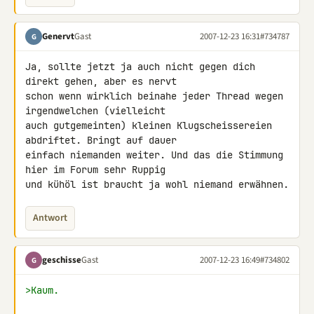
Genervt
Gast
2007-12-23 16:31
#734787
G
Ja, sollte jetzt ja auch nicht gegen dich 
direkt gehen, aber es nervt 

schon wenn wirklich beinahe jeder Thread wegen 
irgendwelchen (vielleicht 

auch gutgemeinten) kleinen Klugscheissereien 
abdriftet. Bringt auf dauer 

einfach niemanden weiter. Und das die Stimmung 
hier im Forum sehr Ruppig 

und kühöl ist braucht ja wohl niemand erwähnen.
Antwort
geschisse
Gast
2007-12-23 16:49
#734802
G
>Kaum.