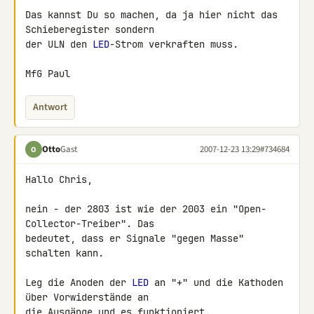
Das kannst Du so machen, da ja hier nicht das 
Schieberegister sondern 

der ULN den 
LED
-Strom verkraften muss.

MfG Paul
Antwort
Otto
Gast
2007-12-23 13:29
#734684
O
Hallo Chris,

nein - der 2803 ist wie der 2003 ein "Open-
Collector-Treiber". Das 

bedeutet, dass er Signale "gegen Masse" 
schalten kann.

Leg die Anoden der 
LED
 an "+" und die Kathoden 
über Vorwiderstände an 

die Ausgänge und es funktioniert.
