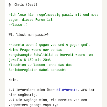
@  Chris (Gast)

>ich lese hier regelmaessig passiv mit und muss 
sagen, dieses Forum ist
>klasse :)
Wie liest man passiv?

>koennte auch 4 gegen vcc und 4 gegen gnd). 
Meine Frage waere nur ob das
>angehaengte Schaltbild so korrekt waere, um 
jeweils 8 LED mit 20mA
>leuchten zu lassen, ohne das das 
Schieberegister dabei abraucht.
Nein.

1.) Informiere dich über 
Bildformate
. JPG ist 
hier ungünstig.

2.) Die Augänge sind, wie bereits von den 
Vorpostern gesagt vopm Typ 
