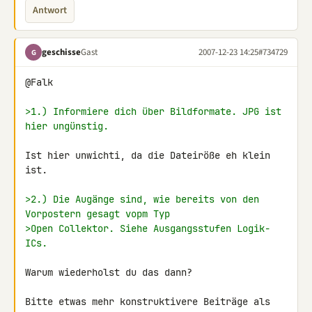
Antwort
geschisse
Gast
2007-12-23 14:25
#734729
G
@Falk

>1.) Informiere dich über Bildformate. JPG ist 
hier ungünstig.
Ist hier unwichti, da die Dateiröße eh klein 
ist.

>2.) Die Augänge sind, wie bereits von den 
Vorpostern gesagt vopm Typ
>Open Collektor. Siehe Ausgangsstufen Logik-
ICs.
Warum wiederholst du das dann?

Bitte etwas mehr konstruktivere Beiträge als 