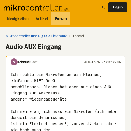
Login
Neuigkeiten
Artikel
Forum
Mikrocontroller und Digitale Elektronik
›
Thread
Audio AUX Eingang
schnudl
Gast
2007-12-26 08:35
#735906
S
Ich möchte ein Mikrofon an ein kleines, 
einfaches HIFI Gerät 

anschliessen. Dieses hat aber nur einen AUX 
Eingang zum Anschluss 

anderer Wiedergabegeräte.

Ich nehme an, ich muss ein Mikrofon (ich habe 
derzeit ein dynamisches, 

ist ein Elektret besser?) vorverstärken, aber 
wie hoch muss der 
