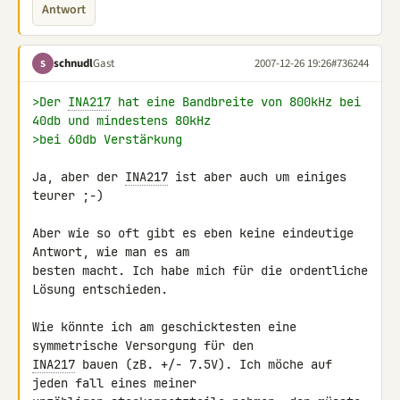
Antwort
schnudl
Gast
2007-12-26 19:26
#736244
S
>Der 
INA217
 hat eine Bandbreite von 800kHz bei 
40db und mindestens 80kHz
>bei 60db Verstärkung
Ja, aber der 
INA217
 ist aber auch um einiges 
teurer ;-)

Aber wie so oft gibt es eben keine eindeutige 
Antwort, wie man es am 

besten macht. Ich habe mich für die ordentliche 
Lösung entschieden.

Wie könnte ich am geschicktesten eine 
INA217
 bauen (zB. +/- 7.5V). Ich möche auf 
jeden fall eines meiner 
