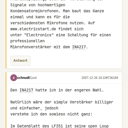
Signale von hochwertigen 

Kondensatormikrofonen. Man baut das Ganze 
einmal und kann es für die 

verschiedensten Mikrofone nutzen. Auf 
www.electricstart.de findet sich 

unter "Electronics" eine Schaltung für einen 
professionellen 

Mikrofonverstärker mit dem 
INA217
.
Antwort
schnudl
Gast
2007-12-26 18:10
#736184
S
Den 
INA217
 hatte ich in der engeren Wahl.

Natürlich wäre der simple Verstärker billiger 
und einfacher, jedoch 

verstehe ich den sowieso nicht ganz:

Im Datenblatt des LF351 ist seine open Loop 