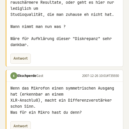
rauschärmere Resultate, oder geht es hier nur 
lediglich um 

Studioqualität, die man zuhause eh nicht hat.

Wann nimmt man nun was ?

Wäre für Aufklärung dieser "Diskrepanz" sehr 
dankbar.
Antwort
Ekschperde
Gast
2007-12-26 10:01
#735930
E
Wenn das Mikrofon einen symmetrischen Ausgang 
hat (erkennbar an einem 

XLR-Anschluß), macht ein Differenzverstärker 
schon Sinn.

Was für ein Mikro hast du denn?
Antwort