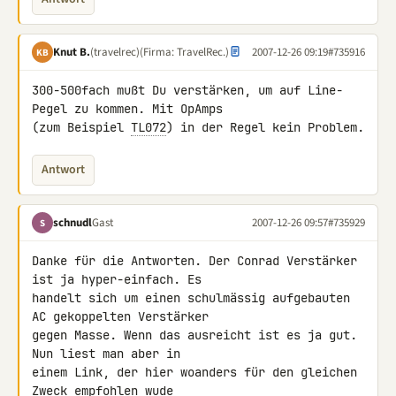
Knut B.
(travelrec)
(Firma: TravelRec.)
2007-12-26 09:19
#735916
KB
300-500fach mußt Du verstärken, um auf Line-
Pegel zu kommen. Mit OpAmps 

(zum Beispiel 
TL072
) in der Regel kein Problem.
Antwort
schnudl
Gast
2007-12-26 09:57
#735929
S
Danke für die Antworten. Der Conrad Verstärker 
ist ja hyper-einfach. Es 

handelt sich um einen schulmässig aufgebauten 
AC gekoppelten Verstärker 

gegen Masse. Wenn das ausreicht ist es ja gut. 
Nun liest man aber in 

einem Link, der hier woanders für den gleichen 
Zweck empfohlen wude 
