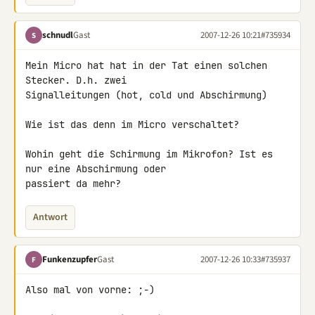
schnudl
Gast
2007-12-26 10:21
#735934
S
Mein Micro hat hat in der Tat einen solchen 
Stecker. D.h. zwei 

Signalleitungen (hot, cold und Abschirmung)

Wie ist das denn im Micro verschaltet?

Wohin geht die Schirmung im Mikrofon? Ist es 
nur eine Abschirmung oder 

passiert da mehr?
Antwort
Funkenzupfer
Gast
2007-12-26 10:33
#735937
F
Also mal von vorne: ;-)
