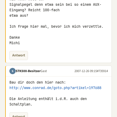
Signalpegel denn etwa sein bei so einem AUX-
Eingang? Reicht 100-fach 

etwa aus?

Ich frage hier mal, bevor ich mich verzettle.

Danke

Michi
Antwort
STK500-Besitzer
Gast
2007-12-26 09:15
#735914
S
http://www.conrad.de/goto.php?artikel=197688
Die Anleitung enthält i.d.R. auch den 
Schaltplan.
Antwort