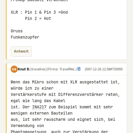
XLR : Pin 1 & Pin 3 =Gnd

      Pin 2 = Hot

Gruss

Funkenzupfer
Antwort
Knut B.
(travelrec)
(Firma: TravelRec.)
2007-12-26 12:38
#735995
KB
Wenn das Mikro schon mit XLR ausgestattet ist, 
würde ich zu einer 

Verstärkerstufe mit Differenzverstärker raten, 
egal wie lang das Kabel 

ist. Der 
INA217
 zum Beispiel kommt mit sehr 
wenigen externen Bauteilen 

aus, ist sehr rauscharm und eignet sich, bei 
Verwendung von 

Phantomspeisung, auch zur Verstärkung der 