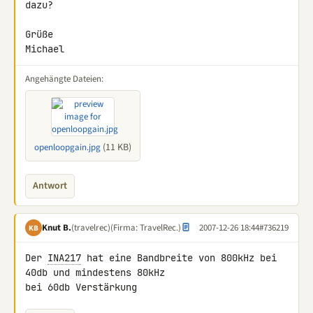
dazu?

Grüße

Michael
Angehängte Dateien:
(11 KB)
openloopgain.jpg
Antwort
Knut B.
(travelrec)
(Firma: TravelRec.)
2007-12-26 18:44
#736219
KB
Der 
INA217
 hat eine Bandbreite von 800kHz bei 
40db und mindestens 80kHz 

bei 60db Verstärkung