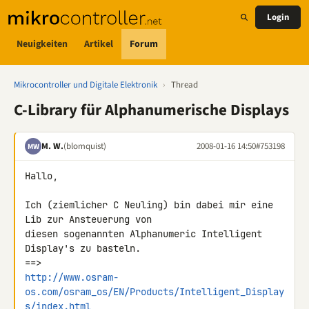
Login
Neuigkeiten
Artikel
Forum
Mikrocontroller und Digitale Elektronik
›
Thread
C-Library für Alphanumerische Displays
M. W.
(blomquist)
2008-01-16 14:50
#753198
MW
Hallo,

Ich (ziemlicher C Neuling) bin dabei mir eine 
Lib zur Ansteuerung von 

diesen sogenannten Alphanumeric Intelligent 
Display's zu basteln.

http://www.osram-
os.com/osram_os/EN/Products/Intelligent_Display
s/index.html