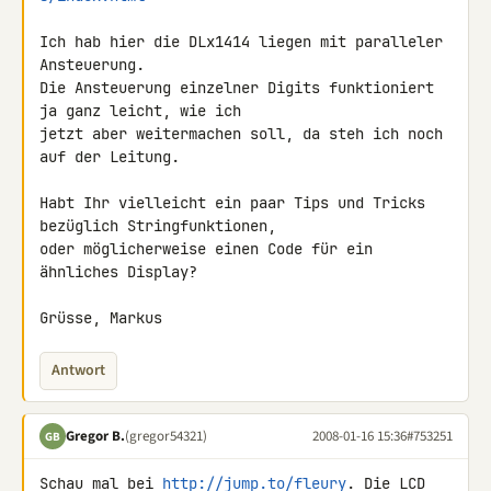
Ich hab hier die DLx1414 liegen mit paralleler 
Ansteuerung.

Die Ansteuerung einzelner Digits funktioniert 
ja ganz leicht, wie ich 

jetzt aber weitermachen soll, da steh ich noch 
auf der Leitung.

Habt Ihr vielleicht ein paar Tips und Tricks 
bezüglich Stringfunktionen, 

oder möglicherweise einen Code für ein 
ähnliches Display?

Grüsse, Markus
Antwort
Gregor B.
(gregor54321)
2008-01-16 15:36
#753251
GB
Schau mal bei 
http://jump.to/fleury
. Die LCD 