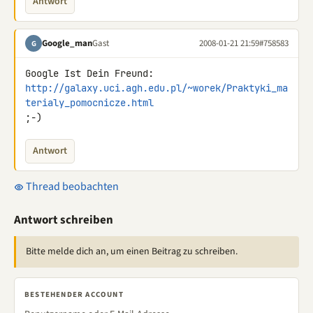
Antwort
Google_man
Gast
2008-01-21 21:59
#758583
G
http://galaxy.uci.agh.edu.pl/~worek/Praktyki_ma
terialy_pomocnicze.html
;-)
Antwort
Thread beobachten
Antwort schreiben
Bitte melde dich an, um einen Beitrag zu schreiben.
BESTEHENDER ACCOUNT