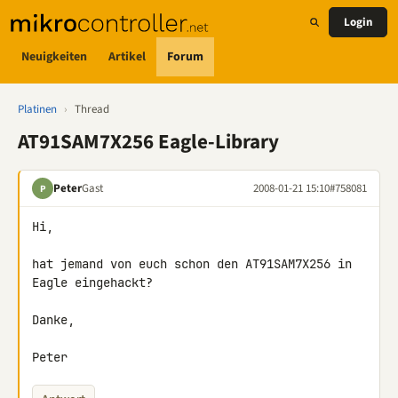
Login
Neuigkeiten
Artikel
Forum
Platinen
›
Thread
AT91SAM7X256 Eagle-Library
Peter
Gast
2008-01-21 15:10
#758081
P
Hi,

hat jemand von euch schon den AT91SAM7X256 in 
Eagle eingehackt?

Danke,

Peter