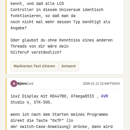
kennt, und daß alle LCD 

Controller in diesem Universum identisch 
funktionieren, so daß man da 

noch nicht mal mehr dessen Typ benötigt als 
Angabe?

Oder glaubst du ohne Kenntniss eines anderen 
Threads von dir wäre dein 

Hilferuf verständlich?
Markierten Text zitieren
Antwort
Björn
Gast
2008-01-22 20:44
#759435
B
16x2 Display mit HD44780, ATmega8515 , 
AVR
Studio 4, STK-500.

wenn ich nach dem Starten meines Programms 
direkt die Taste "0x7F" (in 

der switch-Case-Anweisung) drücke, dann wird 