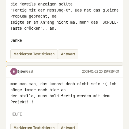
die jeweils anzeigen sollte 

"Fertig mit der Messung-X". Das hat das gleiche 
Problem gebracht, da 

zeigte er am Anfang nicht mal mehr das "SCROLL-
Taste drücken".. an.

Danke
Markierten Text zitieren
Antwort
Björn
Gast
2008-01-22 20:15
#759409
B
man man man, das kannst doch nicht sein :( ich 
hänge immer noch hier an 

der stelle, muss bald fertig werden mit dem 
Projekt!!!

HILFE
Markierten Text zitieren
Antwort