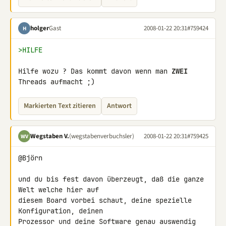
holger
Gast
2008-01-22 20:31
#759424
H
>HILFE
Hilfe wozu ? Das kommt davon wenn man 
ZWEI
Threads aufmacht ;)
Markierten Text zitieren
Antwort
Wegstaben V.
(wegstabenverbuchsler)
2008-01-22 20:31
#759425
WV
@Björn

und du bis fest davon überzeugt, daß die ganze 
Welt welche hier auf 

diesem Board vorbei schaut, deine spezielle 
Konfiguration, deinen 

Prozessor und deine Software genau auswendig 