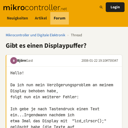
Login
Neuigkeiten
Artikel
Forum
Mikrocontroller und Digitale Elektronik
›
Thread
Gibt es einen Displaypuffer?
Björn
Gast
2008-01-22 19:10
#759347
B
Hallo!

Da ich nun mein Verzögerungsproblem an meinem 
Display behoben habe, 

folgt nun ein weiterer Fehler:

Ich gebe je nach Tastendruck einen Text 
ein...Irgendwann nachdem ich 

etwa 3mal das Display mit  "lcd_clrscr();" 
gelöscht habe (die Texte auf 
