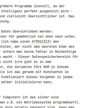
größere Programme sinnvoll, da der

 Intelligenz perfekt ausgenutzt wird -

und vielleicht übersichtlicher ist. Das

nung.

Daten überschrieben werden:

cher für gewöhnlich von oben nach unten.

 (ich habe einen 
AT90S2313
) den

etzten, der nicht dem obersten Ende des

- sofern man keine Fehler in Reihenfolge

s macht - Dieser Datenspeicherbereich für

 nicht irre gibt es in dem

en, die Variablen fürs RAM in diesem

sle ich das gerade mit Konstanten im

 funktioniert dieses Vorgehen in jedem

selber initialisieren kann.

" Computern ist das sicher eine

man z.B. ein Betriebssystem programmiert).

en doch relativ begrenzt sind, kann man
