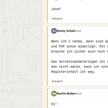
Josef
Antwort
Ronny Schulz
Gast
RS
Wenn ich C nehme, dann sind a
und POP schon widerlegt. Mit 
brauche ich sicher auch noch m
Das durcheinanderbringen ist 
das nicht mache, kann ich sch
Registerinhalt ist weg.
Antwort
Martin Weber
Gast
MW
Hi!
