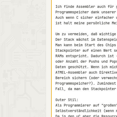
Ich finde Assembler auch für 
Programmspeicher dank unserer
Auch wenn C sicher einfacher 
ist halt meine persönliche Mei
Um zu vermeiden, daß wichtige 
Der Stack wächst im Datenspei
Man kann beim Start des Chips
Stackpointer auf einen Wert s
RAMs entspricht. Dadurch ist 
oder Anzahl der Pushs und Pop
Daten geschützt. Wenn ich mich
ATMEL-Assembler auch Direktiv
Bereich sichern (oder verwech
Programmspeicher?). Zumindest
Fall, da man den Stackpointer 
Guter Stil:

Als Programmierer auf "großen
Selbstverständlichkeit (wenn 
Da in den µC aber die Resourc