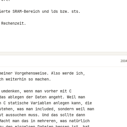
ierte SRAM-Bereich und lds bzw. sts.

Rechenzeit.

2004
meiner Vorgehensweise. Also werde ich,

h weiterhin so machen.

 umdenken, wenn man vorher mit C

das ablegen der Daten angeht. Weil man

n C statische Variablen anlegen kann, die

stehen, was man included, sondern weil man

st aussuchen muss. Und das sollte dann

Macht man das in mehreren, was natürlich

zu den einzelnen Dateien besser ist, hat
