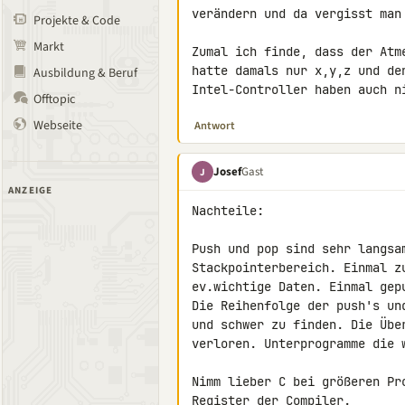
verändern und da vergisst man 
Projekte & Code
Markt
Zumal ich finde, dass der Atm
hatte damals nur x,y,z und de
Ausbildung & Beruf
Intel-Controller haben auch n
Offtopic
Webseite
Antwort
Josef
Gast
J
ANZEIGE
Nachteile:

Push und pop sind sehr langsa
Stackpointerbereich. Einmal z
ev.wichtige Daten. Einmal gepu
Die Reihenfolge der push's un
und schwer zu finden. Die Übe
verloren. Unterprogramme die w
Nimm lieber C bei größeren Pr
Register der Compiler.
