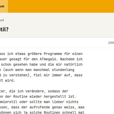
rum
ead
til?
2004
ass ich etwas größere Programme für einen

auer gesagt für den ATmega16. Nachdem ich

 schon gesehen habe und die mir natürlich

n (auch wenn man manchmal stundenlang

d zu verstehen), fiel mir immer auf, dass

t wird.

ter, die ich verändere, sodass der

en der Routine wieder hergestellt ist.

mmierstil oder sollte man lieber nichts

ssen, dass der aufrufende genau weiss, was

können sich ja solche Routinen schnell mal
