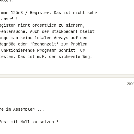
klen.

 man 125nS / Register. Das ist nicht sehr

Josef !

egister nicht ordentlich zu sichern,

Fehlersuche. Auch der Stackbedarf bleibt

ange man keine lokalen Arrays auf dem

degröße oder 'Rechenzeit' zum Problem

funktionierende Programm Schritt für

testen. Das ist m.E. der sicherste Weg.
2004
e im Assembler ...

est mit Null zu setzen ?
