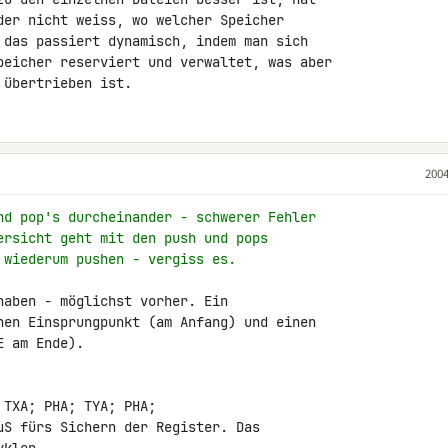
der nicht weiss, wo welcher Speicher

 das passiert dynamisch, indem man sich

peicher reserviert und verwaltet, was aber

 übertrieben ist.
2004
nd pop's durcheinander - schwerer Fehler
ersicht geht mit den push und pops
 wiederum pushen - vergiss es.
aben - möglichst vorher. Ein

nen Einsprungpunkt (am Anfang) und einen

 am Ende).

TXA; PHA; TYA; PHA;

µS fürs Sichern der Register. Das
