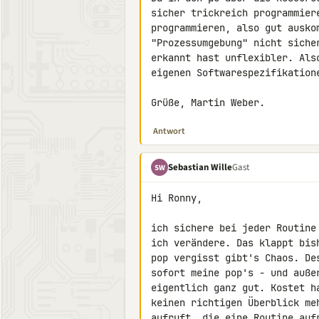
sicher trickreich programmiere
programmieren, also gut auskom
"Prozessumgebung" nicht siche
erkannt hast unflexibler. Als
eigenen Softwarespezifikation
Grüße, Martin Weber.
Antwort
Sebastian Wille
Gast
SW
Hi Ronny,

ich sichere bei jeder Routine
ich verändere. Das klappt bis
pop vergisst gibt's Chaos. De
sofort meine pop's - und auße
eigentlich ganz gut. Kostet h
keinen richtigen Überblick me
aufruft, die eine Routine aufr