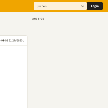
Login
ANZEIGE
-01-02 21:27
#58601