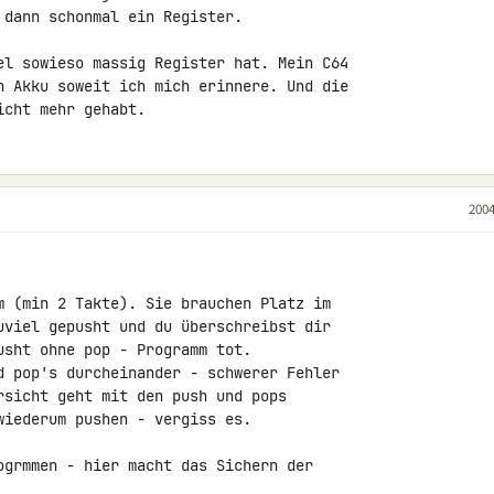
dann schonmal ein Register.

el sowieso massig Register hat. Mein C64

n Akku soweit ich mich erinnere. Und die

icht mehr gehabt.
2004
m (min 2 Takte). Sie brauchen Platz im

uviel gepusht und du überschreibst dir

sht ohne pop - Programm tot.

d pop's durcheinander - schwerer Fehler

rsicht geht mit den push und pops

iederum pushen - vergiss es.

ogrmmen - hier macht das Sichern der
