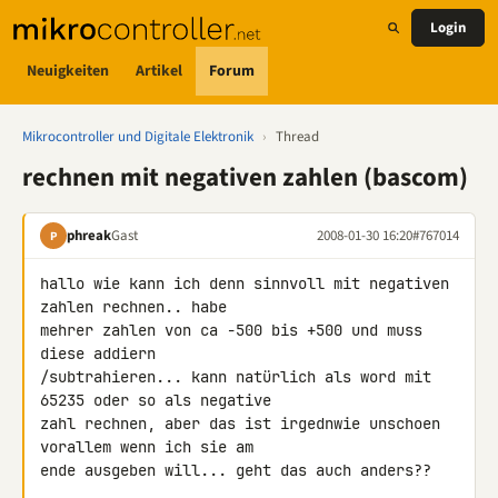
Login
Neuigkeiten
Artikel
Forum
Mikrocontroller und Digitale Elektronik
›
Thread
rechnen mit negativen zahlen (bascom)
phreak
Gast
2008-01-30 16:20
#767014
P
hallo wie kann ich denn sinnvoll mit negativen 
zahlen rechnen.. habe 

mehrer zahlen von ca -500 bis +500 und muss 
diese addiern 

/subtrahieren... kann natürlich als word mit 
65235 oder so als negative 

zahl rechnen, aber das ist irgednwie unschoen 
vorallem wenn ich sie am 

ende ausgeben will... geht das auch anders??