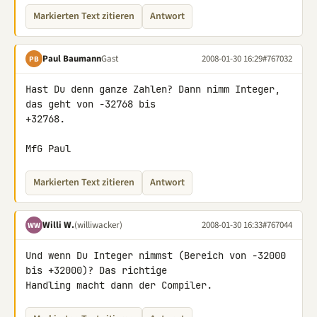
Markierten Text zitieren
Antwort
Paul Baumann
Gast
2008-01-30 16:29
#767032
PB
Hast Du denn ganze Zahlen? Dann nimm Integer, 
das geht von -32768 bis 

+32768.

MfG Paul
Markierten Text zitieren
Antwort
Willi W.
(williwacker)
2008-01-30 16:33
#767044
WW
Und wenn Du Integer nimmst (Bereich von -32000 
bis +32000)? Das richtige 

Handling macht dann der Compiler.