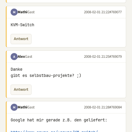
Mathi
Gast
2008-02-01 21:22
#769077
M
KVM-Switch
Antwort
Alex
Gast
2008-02-01 21:25
#769079
A
Danke

gibt es selbstbau-projekte? ;)
Antwort
Mathi
Gast
2008-02-01 21:28
#769084
M
Google hat mir gerade z.B. den geliefert:
