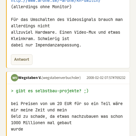
http://www.arune.se/~arune/KM-switch/
(allerdings ohne Monitor)

Für das Umschalten des Videosignals brauch man 
allerdings nicht 

allzuviel Hardware. Einen Video-Mux und etwas 
Kleinkram. Schwierig ist 

dabei nur Impendanzanpassung.
Antwort
Wegstaben V.
(wegstabenverbuchsler)
2008-02-02 07:57
#769232
WV
> gibt es selbstbau-projekte? ;)
bei Preisen von um 20 EUR für so ein Teil wäre 
mir meine Zeit und mein 

Geld zu schade, da etwas nachzubauen was schon 
1000 Millionen mal gebaut 

wurde