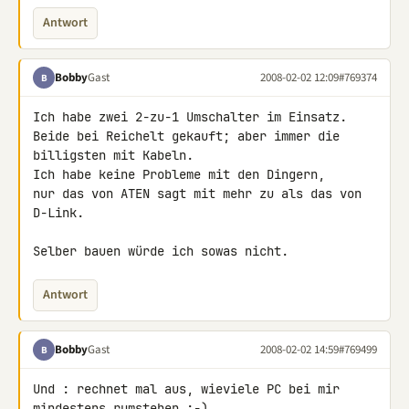
Antwort
Bobby
Gast
2008-02-02 12:09
#769374
B
Ich habe zwei 2-zu-1 Umschalter im Einsatz.

Beide bei Reichelt gekauft; aber immer die

billigsten mit Kabeln.

Ich habe keine Probleme mit den Dingern,

nur das von ATEN sagt mit mehr zu als das von 
D-Link.

Selber bauen würde ich sowas nicht.
Antwort
Bobby
Gast
2008-02-02 14:59
#769499
B
Und : rechnet mal aus, wieviele PC bei mir 
mindestens rumstehen :-)