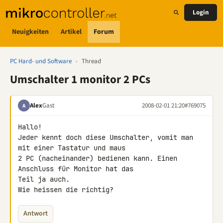
Login
Neuigkeiten
Artikel
Forum
PC Hard- und Software
›
Thread
Umschalter 1 monitor 2 PCs
Alex
Gast
2008-02-01 21:20
#769075
A
Hallo!

Jeder kennt doch diese Umschalter, vomit man 
mit einer Tastatur und maus 

2 PC (nacheinander) bedienen kann. Einen 
Anschluss für Monitor hat das 

Teil ja auch.

Wie heissen die richtig?
Antwort