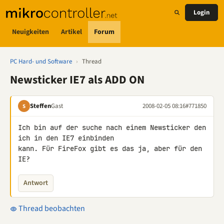
Login
Neuigkeiten
Artikel
Forum
PC Hard- und Software
›
Thread
Newsticker IE7 als ADD ON
Steffen
Gast
2008-02-05 08:16
#771850
S
Ich bin auf der suche nach einem Newsticker den 
ich in den IE7 einbinden 

kann. Für FireFox gibt es das ja, aber für den 
IE?
Antwort
Thread beobachten