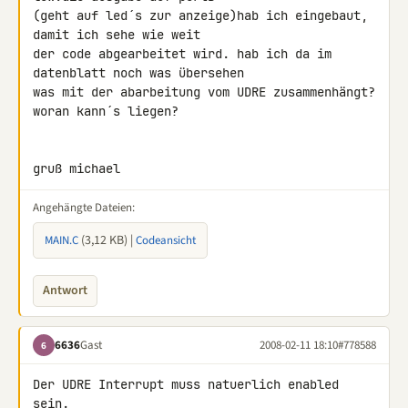
(geht auf led´s zur anzeige)hab ich eingebaut, 
damit ich sehe wie weit 

der code abgearbeitet wird. hab ich da im 
datenblatt noch was übersehen 

was mit der abarbeitung vom UDRE zusammenhängt? 
woran kann´s liegen?

gruß michael
Angehängte Dateien:
(3,12 KB) |
MAIN.C
Codeansicht
Antwort
6636
Gast
2008-02-11 18:10
#778588
6
Der UDRE Interrupt muss natuerlich enabled 
sein.