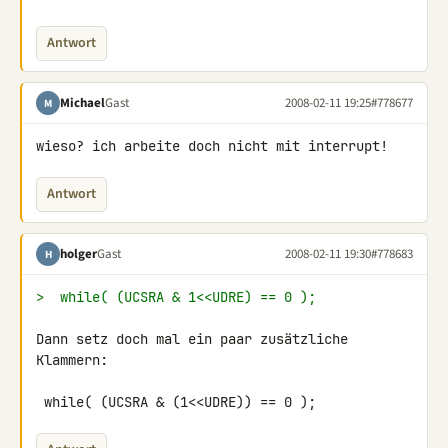
Antwort
Michael
Gast
2008-02-11 19:25
#778677
M
wieso? ich arbeite doch nicht mit interrupt!
Antwort
holger
Gast
2008-02-11 19:30
#778683
H
>  while( (UCSRA & 1<<UDRE) == 0 );
Dann setz doch mal ein paar zusätzliche 
Klammern:

 while( (UCSRA & (1<<UDRE)) == 0 );