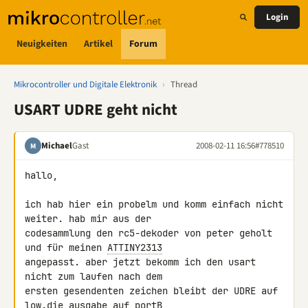
Login
Neuigkeiten
Artikel
Forum
Mikrocontroller und Digitale Elektronik
›
Thread
USART UDRE geht nicht
Michael
Gast
2008-02-11 16:56
#778510
M
hallo,

ich hab hier ein probelm und komm einfach nicht 
weiter. hab mir aus der 

codesammlung den rc5-dekoder von peter geholt 
und für meinen 
ATTINY2313
angepasst. aber jetzt bekomm ich den usart 
nicht zum laufen nach dem 

ersten gesendenten zeichen bleibt der UDRE auf 
low.die ausgabe auf portB 
