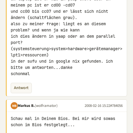
meinem pc ist er cd00 -cd07 

und cc00 bis cc07 und er lässt sich nicht 
ändern (schaltflächen grau). 

also zu meiner frage: liegt es an diesem 
problem? und wenn ja wie kann 

ich dies ändern in yaap oder an dem parallel 
port? 

(systemsteuerung>system>hardware>gerätemanager>
lpt1>ressourcen)

in der sufu und in google nix gefunden. ich 
bitte um antworten...danke 

schonmal
Antwort
Markus B.
(wolframator)
2008-02-16 15:22
#784056
MB
Schau mal in Deinem Bios. Bei mir wird sowas 
schon im Bios festgelegt...