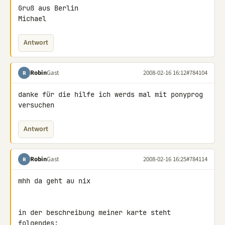
Gruß aus Berlin

Michael
Antwort
Robin
Gast
2008-02-16 16:12
#784104
R
danke für die hilfe ich werds mal mit ponyprog 
versuchen
Antwort
Robin
Gast
2008-02-16 16:25
#784114
R
mhh da geht au nix

in der beschreibung meiner karte steht 
folgendes:
