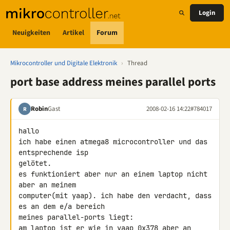
Login
Neuigkeiten
Artikel
Forum
Mikrocontroller und Digitale Elektronik
›
Thread
port base address meines parallel ports
Robin
Gast
2008-02-16 14:22
#784017
R
hallo

ich habe einen atmega8 microcontroller und das 
entsprechende isp 

gelötet.

es funktioniert aber nur an einem laptop nicht 
aber an meinem 

computer(mit yaap). ich habe den verdacht, dass 
es an dem e/a bereich 

meines parallel-ports liegt:

am laptop ist er wie in yaap 0x378 aber an 