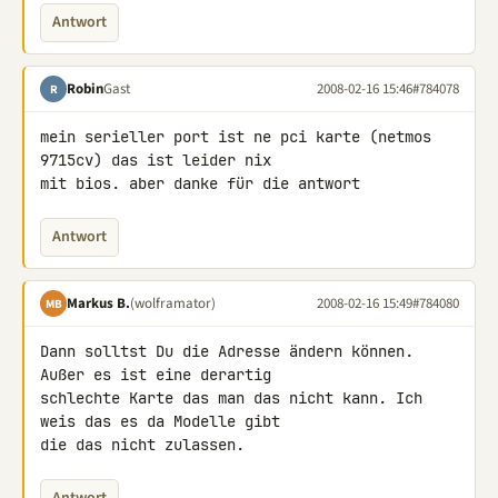
Antwort
Robin
Gast
2008-02-16 15:46
#784078
R
mein serieller port ist ne pci karte (netmos 
9715cv) das ist leider nix 

mit bios. aber danke für die antwort
Antwort
Markus B.
(wolframator)
2008-02-16 15:49
#784080
MB
Dann solltst Du die Adresse ändern können. 
Außer es ist eine derartig 

schlechte Karte das man das nicht kann. Ich 
weis das es da Modelle gibt 

die das nicht zulassen.