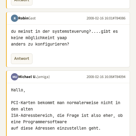
Antwort
Robin
Gast
2008-02-16 16:01
#784086
R
du meinst in der systemsteuerung?....gibt es 
keine möglichkeint yaap 

anders zu konfigurieren?
Antwort
Michael U.
(amiga)
2008-02-16 16:06
#784094
MU
Hallo,

PCI-Karten bekommt man normalerweise nicht in 
den alten 

ISA-Adressbereich, die Frage ist also eher, ob 
eine Programmersoftware 

auf diese Adressen einzustellen geht.
