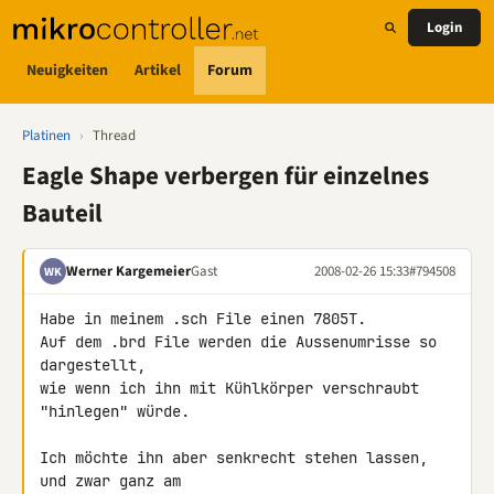
Login
Neuigkeiten
Artikel
Forum
Platinen
›
Thread
Eagle Shape verbergen für einzelnes
Bauteil
Werner Kargemeier
Gast
2008-02-26 15:33
#794508
WK
Habe in meinem .sch File einen 7805T.

Auf dem .brd File werden die Aussenumrisse so 
dargestellt,

wie wenn ich ihn mit Kühlkörper verschraubt 
"hinlegen" würde.

Ich möchte ihn aber senkrecht stehen lassen, 
und zwar ganz am
