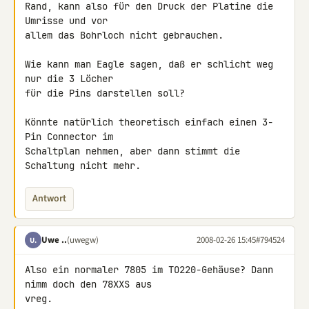
Rand, kann also für den Druck der Platine die 
Umrisse und vor

allem das Bohrloch nicht gebrauchen.

Wie kann man Eagle sagen, daß er schlicht weg 
nur die 3 Löcher

für die Pins darstellen soll?

Könnte natürlich theoretisch einfach einen 3-
Pin Connector im

Schaltplan nehmen, aber dann stimmt die 
Schaltung nicht mehr.
Antwort
Uwe ..
(uwegw)
2008-02-26 15:45
#794524
U.
Also ein normaler 7805 im TO220-Gehäuse? Dann 
nimm doch den 78XXS aus 

vreg.