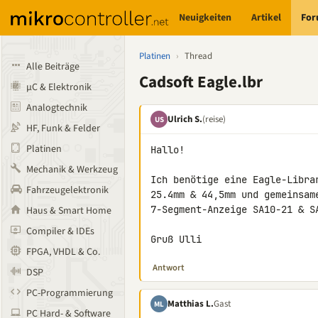
Neuigkeiten
Artikel
Fo
Platinen
›
Thread
Alle Beiträge
Cadsoft Eagle.lbr
µC & Elektronik
Analogtechnik
Ulrich S.
(reise)
US
HF, Funk & Felder
Platinen
Hallo!

Mechanik & Werkzeug
Ich benötige eine Eagle-Libra
Fahrzeugelektronik
25.4mm & 44,5mm und gemeinsam
7-Segment-Anzeige SA10-21 & SA
Haus & Smart Home
Compiler & IDEs
Gruß Ulli
FPGA, VHDL & Co.
Antwort
DSP
PC-Programmierung
Matthias L.
Gast
ML
PC Hard- & Software