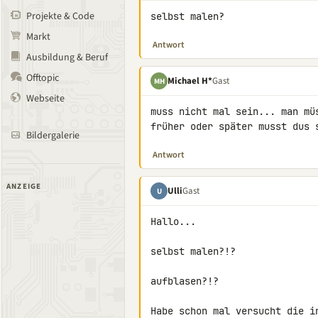
Projekte & Code
selbst malen?
Markt
Antwort
Ausbildung & Beruf
Offtopic
Michael H*
Gast
MH
Webseite
muss nicht mal sein... man mü
früher oder später musst dus 
Bildergalerie
Antwort
ANZEIGE
Ulli
Gast
U
Hallo...

selbst malen?!?

aufblasen?!?

Habe schon mal versucht die i