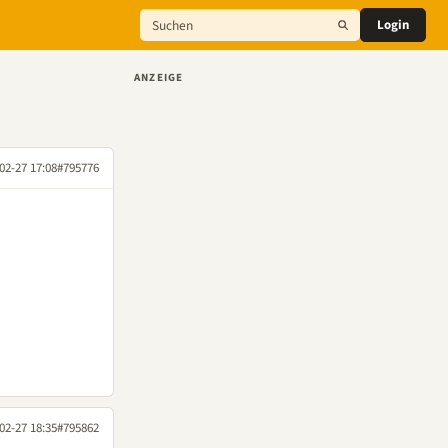
Login
ANZEIGE
02-27 17:08
#795776
02-27 18:35
#795862