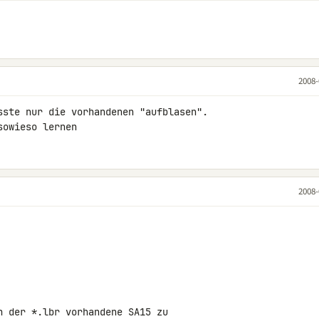
2008-
sste nur die vorhandenen "aufblasen". 

sowieso lernen
2008-
n der *.lbr vorhandene SA15 zu 
