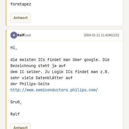
formtapez
Antwort
Ralf
Gast
2004-01-21 11:42
#61233
R
Hi,

die meisten ICs findet man über google. Die 
Bezeichnung steht ja auf

dem IC selber. Zu Logik ICs findet man z.B. 
sehr viele Datenblätter auf

der Philips-Seite 
http://www.semiconductors.philips.com/
Gruß,

Ralf
Antwort