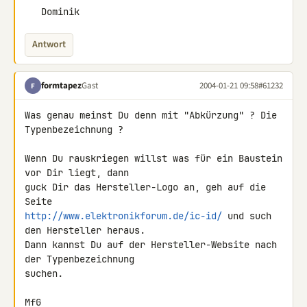
   Dominik
Antwort
formtapez
Gast
2004-01-21 09:58
#61232
F
Was genau meinst Du denn mit "Abkürzung" ? Die 
Typenbezeichnung ?

Wenn Du rauskriegen willst was für ein Baustein 
vor Dir liegt, dann

guck Dir das Hersteller-Logo an, geh auf die 
http://www.elektronikforum.de/ic-id/
 und such 
den Hersteller heraus.

Dann kannst Du auf der Hersteller-Website nach 
der Typenbezeichnung

suchen.

MfG
