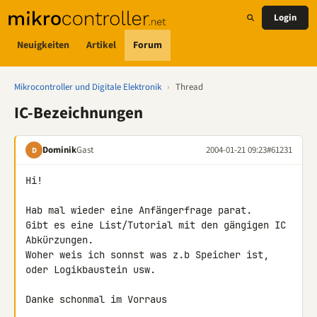
Login
Neuigkeiten
Artikel
Forum
Mikrocontroller und Digitale Elektronik
›
Thread
IC-Bezeichnungen
Dominik
Gast
2004-01-21 09:23
#61231
D
Hi!

Hab mal wieder eine Anfängerfrage parat.

Gibt es eine List/Tutorial mit den gängigen IC 
Abkürzungen.

Woher weis ich sonnst was z.b Speicher ist, 
oder Logikbaustein usw.

Danke schonmal im Vorraus
