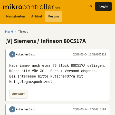
Login
Neuigkeiten
Artikel
Forum
Markt
›
Thread
[V] Siemens / Infineon 80C517A
Kutscher
Gast
2008-03-04 17:39
#801828
K
Habe immer noch etwa 70 Stück 80C517A daliegen.

Würde alle für 30.- Euro + Versand abgeben.

Bei Interesse bitte Kutscher07<a mit 
Kringel>gmx<punkt>net
Antwort
Kutscher
Gast
2008-03-14 17:54
#812192
K