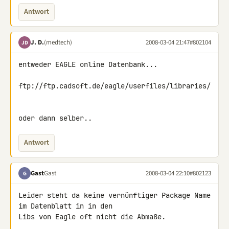
Antwort
J. D.
(medtech)
2008-03-04 21:47
#802104
JD
entweder EAGLE online Datenbank...

ftp://ftp.cadsoft.de/eagle/userfiles/libraries/

oder dann selber..
Antwort
Gast
Gast
2008-03-04 22:10
#802123
G
Leider steht da keine vernünftiger Package Name 
im Datenblatt in in den 

Libs von Eagle oft nicht die Abmaße.