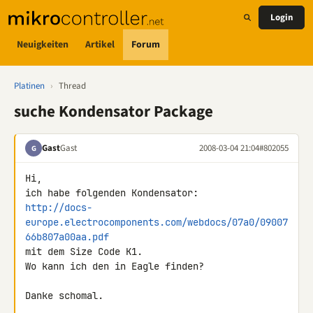
Login
Neuigkeiten
Artikel
Forum
Platinen
›
Thread
suche Kondensator Package
Gast
Gast
2008-03-04 21:04
#802055
G
Hi,

http://docs-
europe.electrocomponents.com/webdocs/07a0/09007
66b807a00aa.pdf
mit dem Size Code K1.

Wo kann ich den in Eagle finden?

Danke schomal.