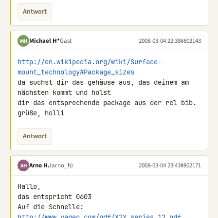
Antwort
Michael H*
Gast
2008-03-04 22:38
#802143
MH
http://en.wikipedia.org/wiki/Surface-
mount_technology#Package_sizes
da suchst dir das gehäuse aus, das deinem am 
nächsten kommt und holst 

dir das entsprechende package aus der rcl bib.

grüße, holli
Antwort
Arno H.
(arno_h)
2008-03-04 23:43
#802171
AH
Hallo,

das entspricht 0603

http://www.yageo.com/pdf/X2Y_series_12.pdf