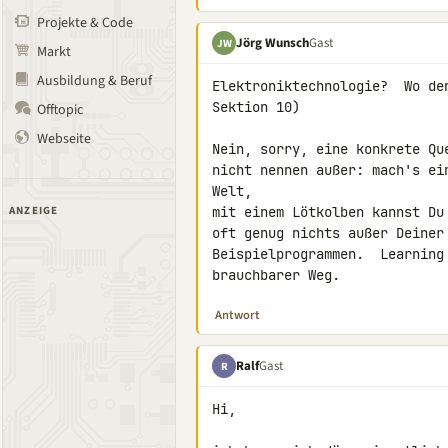
Projekte & Code
Jörg Wunsch
Gast
JW
Markt
Ausbildung & Beruf
Elektroniktechnologie?  Wo de
Sektion 10)

Offtopic
Webseite
Nein, sorry, eine konkrete Qu
nicht nennen außer: mach's ei
Welt,

ANZEIGE
mit einem Lötkolben kannst Du
oft genug nichts außer Deiner
Beispielprogrammen.  Learning
brauchbarer Weg.
Antwort
Ralf
Gast
R
Hi,
