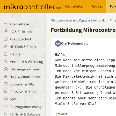
Neuigkeiten
Artikel
Fo
Mikrocontroller und Digitale Elektronik
›
Thr
Alle Beiträge
Fortbildung Mikrocontr
µC & Elektronik
Analogtechnik
Olaf Hofmann
Gast
OH
HF, Funk & Felder
Platinen
Hallo,

wer kann mir bitte einen Tipp
Mechanik & Werkzeug
Mikrocontrollerprogrammierung 
Fahrzeugelektronik
Ich habe vor einigen Jahren El
Die Mikroelektronik hat sich i
Haus & Smart Home
weiterentwickelt und ich bin 
Compiler & IDEs
gegangen" ;-). Die Grundlagen
FPGA, VHDL & Co.
es noch 8 Bit waren ;-) und W
Ich möchte aber sehr gern wied
DSP
Viele Grüße vom Olaf
PC-Programmierung
Antwort
PC Hard- & Software