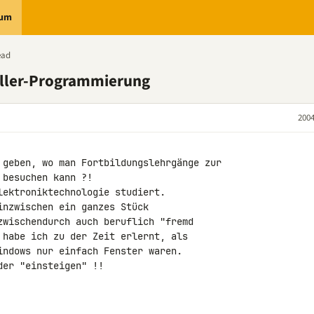
rum
ead
oller-Programmierung
2004
 geben, wo man Fortbildungslehrgänge zur

besuchen kann ?!

ektroniktechnologie studiert.

nzwischen ein ganzes Stück

zwischendurch auch beruflich "fremd

 habe ich zu der Zeit erlernt, als

indows nur einfach Fenster waren.

er "einsteigen" !!
