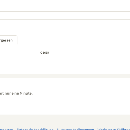
ODER
rt nur eine Minute.
pressum
–
Datenschutzerklärung
–
Nutzungsbedingungen
–
Werbung auf Mikroco