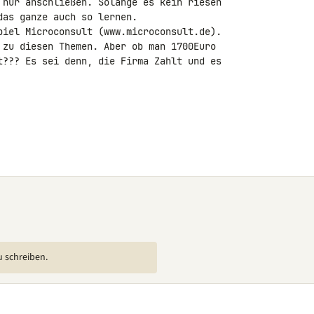
 nur anschließen. Solange es kein riesen

as ganze auch so lernen.

piel Microconsult (www.microconsult.de).

 zu diesen Themen. Aber ob man 1700Euro

t??? Es sei denn, die Firma Zahlt und es

u schreiben.