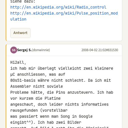
http://en.wikipedia.org/wiki/Radio_control
http://en.wikipedia.org/wiki/Pulse_position_mod
ulation
Antwort
Sergej S.
(donwinnie)
2008-04-02 21:02
#831530
SS
Hi2all,

ich hab mir überlegt vielleicht zwei kleinere 
µC anschliessen, was auf 

80s51-basis währe nicht schlecht. Da ich mit 
Assembler nicht soviele 

Probleme hätte, die Pins anzusteuern. Ich hab 
vor kurzem die Platine 

angeschaut, doch leider nichts informatives 
rausgefunden (vorstellbar 

was passiert wenn man Song in Google 
eingibt^^). Ich hab zwei Bilder 
