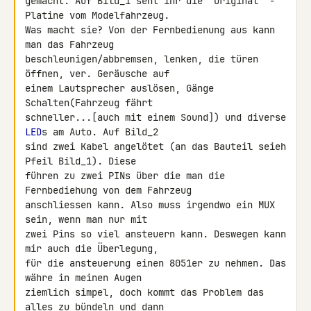
gemacht. Auf Bild_1 seht ihr die "Original" - 
Platine vom Modelfahrzeug.

Was macht sie? Von der Fernbedienung aus kann 
man das Fahrzeug 

beschleunigen/abbremsen, lenken, die türen 
öffnen, ver. Geräusche auf 

einem Lautsprecher auslösen, Gänge 
Schalten(Fahrzeug fährt 

schneller...[auch mit einem Sound]) und diverse 
LED
s am Auto. Auf Bild_2 

sind zwei Kabel angelötet (an das Bauteil seieh 
Pfeil Bild_1). Diese 

führen zu zwei PINs über die man die 
Fernbediehung von dem Fahrzeug 

anschliessen kann. Also muss irgendwo ein MUX 
sein, wenn man nur mit 

zwei Pins so viel ansteuern kann. Deswegen kann 
mir auch die Überlegung, 

für die ansteuerung einen 8051er zu nehmen. Das 
währe in meinen Augen 

ziemlich simpel, doch kommt das Problem das 
alles zu bündeln und dann 
