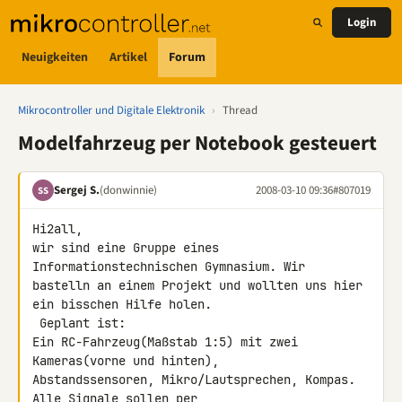
Login
Neuigkeiten
Artikel
Forum
Mikrocontroller und Digitale Elektronik
›
Thread
Modelfahrzeug per Notebook gesteuert
Sergej S.
(donwinnie)
2008-03-10 09:36
#807019
SS
Hi2all,

wir sind eine Gruppe eines 
Informationstechnischen Gymnasium. Wir 

bastelln an einem Projekt und wollten uns hier 
ein bisschen Hilfe holen.

 Geplant ist:

Ein RC-Fahrzeug(Maßstab 1:5) mit zwei 
Kameras(vorne und hinten), 

Abstandssensoren, Mikro/Lautsprechen, Kompas. 
Alle Signale sollen per 
