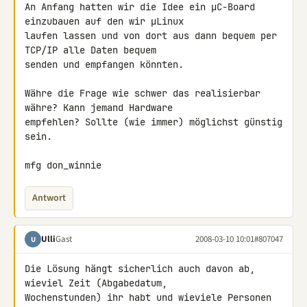
An Anfang hatten wir die Idee ein µC-Board 
einzubauen auf den wir µLinux 

laufen lassen und von dort aus dann bequem per 
TCP/IP alle Daten bequem 

senden und empfangen könnten.

Währe die Frage wie schwer das realisierbar 
währe? Kann jemand Hardware 

empfehlen? Sollte (wie immer) möglichst günstig 
sein.

mfg don_winnie
Antwort
Ulli
Gast
2008-03-10 10:01
#807047
U
Die Lösung hängt sicherlich auch davon ab, 
wieviel Zeit (Abgabedatum, 

Wochenstunden) ihr habt und wieviele Personen 